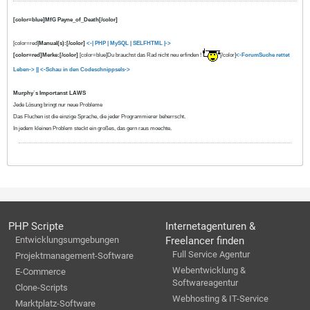
[color=blue]MfG Payne_of_Death[/color]
[color=red]
Manual(s):[/color]
<-| PHP
| MySQL |
SELFHTML |->
[color=red]Merke:[/color]
[color=blue]Du brauchst das Rad nicht neu erfinden !
[/color]
<-ForumSuche rettet
Leben-> ||
<-Schau in den Codeschnippsels->
Murphy`s Importanst LAWS
Jede Lösung bringt nur neue Probleme
Das Fluchen ist die einzige Sprache, die jeder Programmierer beherrscht.
In jedem kleinen Problem steckt ein großes, das gern raus moechte.
PHP Scripte
Internetagenturen &
Entwicklungsumgebungen
Freelancer finden
Full Service Agentur
Projektmanagement-Software
Webentwicklung &
E-Commerce
Softwareagentur
Clone-Scripts
Webhosting & IT-Service
Marktplatz-Software