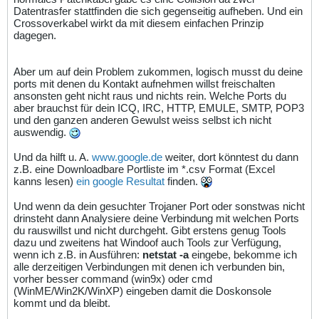
Datentrasfer stattfinden die sich gegenseitig aufheben. Und ein
Crossoverkabel wirkt da mit diesem einfachen Prinzip
dagegen.
Aber um auf dein Problem zukommen, logisch musst du deine
ports mit denen du Kontakt aufnehmen willst freischalten
ansonsten geht nicht raus und nichts rein. Welche Ports du
aber brauchst für dein ICQ, IRC, HTTP, EMULE, SMTP, POP3
und den ganzen anderen Gewulst weiss selbst ich nicht
auswendig.
Und da hilft u. A.
www.google.de
weiter, dort könntest du dann
z.B. eine Downloadbare Portliste im *.csv Format (Excel
kanns lesen)
ein google Resultat
finden.
Und wenn da dein gesuchter Trojaner Port oder sonstwas nicht
drinsteht dann Analysiere deine Verbindung mit welchen Ports
du rauswillst und nicht durchgeht. Gibt erstens genug Tools
dazu und zweitens hat Windoof auch Tools zur Verfügung,
wenn ich z.B. in Ausführen:
netstat -a
eingebe, bekomme ich
alle derzeitigen Verbindungen mit denen ich verbunden bin,
vorher besser command (win9x) oder cmd
(WinME/Win2K/WinXP) eingeben damit die Doskonsole
kommt und da bleibt.