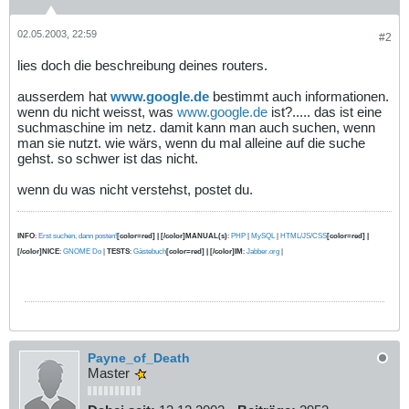
02.05.2003, 22:59
#2
lies doch die beschreibung deines routers.
ausserdem hat
www.google.de
bestimmt auch informationen.
wenn du nicht weisst, was
www.google.de
ist?..... das ist eine
suchmaschine im netz. damit kann man auch suchen, wenn
man sie nutzt. wie wärs, wenn du mal alleine auf die suche
gehst. so schwer ist das nicht.
wenn du was nicht verstehst, postet du.
INFO
:
Erst suchen, dann posten!
[color=red] | [/color]MANUAL(s)
:
PHP
|
MySQL
|
HTML/JS/CSS
[color=red] |
[/color]NICE
:
GNOME Do
|
TESTS
:
Gästebuch
[color=red] | [/color]IM
:
Jabber.org
|
Payne_of_Death
Master