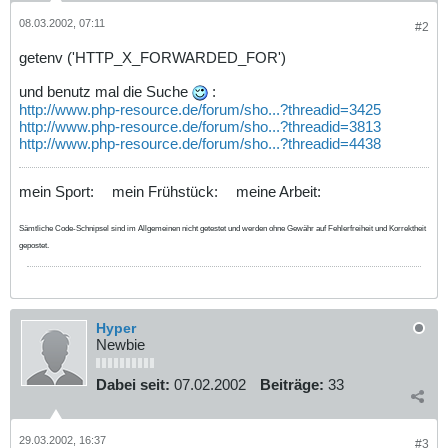
08.03.2002, 07:11
#2
getenv ('HTTP_X_FORWARDED_FOR')
und benutz mal die Suche
:
http://www.php-resource.de/forum/sho...?threadid=3425
http://www.php-resource.de/forum/sho...?threadid=3813
http://www.php-resource.de/forum/sho...?threadid=4438
mein Sport:
mein Frühstück:
meine Arbeit:
Sämtliche Code-Schnipsel sind im Allgemeinen nicht getestet und werden ohne Gewähr auf Fehlerfreiheit und Korrektheit
gepostet.
Hyper
Newbie
Dabei seit:
07.02.2002
Beiträge:
33
29.03.2002, 16:37
#3