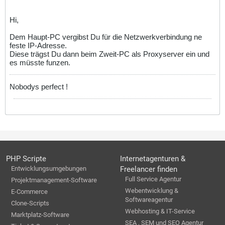
Hi,
Dem Haupt-PC vergibst Du für die Netzwerkverbindung ne
feste IP-Adresse.
Diese trägst Du dann beim Zweit-PC als Proxyserver ein und
es müsste funzen.
Nobodys perfect !
PHP Scripte
Internetagenturen &
Entwicklungsumgebungen
Freelancer finden
Full Service Agentur
Projektmanagement-Software
Webentwicklung &
E-Commerce
Softwareagentur
Clone-Scripts
Webhosting & IT-Service
Marktplatz-Software
SEA , SEM und SEO Agentur