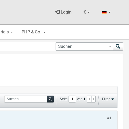
Login
€
rials
PHP & Co.
Seite
von
1
Filter
#1