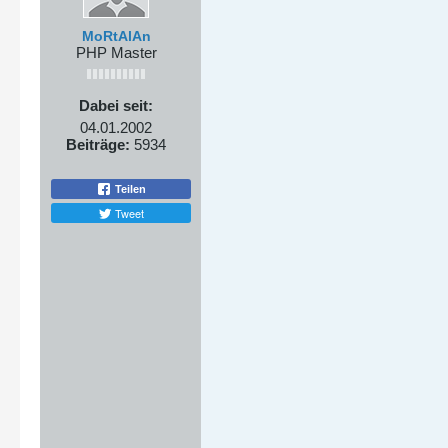
MoRtAlAn
PHP Master
Dabei seit:
04.01.2002
Beiträge:
5934
Teilen
Tweet