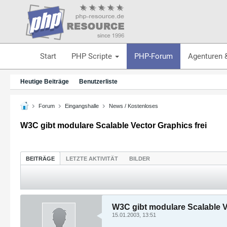
Start
PHP Scripte
PHP-Forum
Agenturen 
Heutige Beiträge
Benutzerliste
Forum
Eingangshalle
News / Kostenloses
W3C gibt modulare Scalable Vector Graphics frei
BEITRÄGE
LETZTE AKTIVITÄT
BILDER
W3C gibt modulare Scalable V
15.01.2003, 13:51