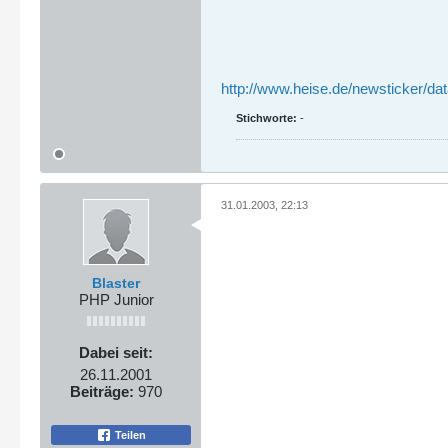
http://www.heise.de/newsticker/da
Stichworte:
-
31.01.2003, 22:13
Blaster
PHP Junior
Dabei seit:
26.11.2001
Beiträge:
970
Teilen