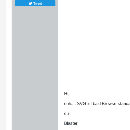
Tweet
Hi,
öhh.... SVG ist bald Browserstanda
cu
Blaster