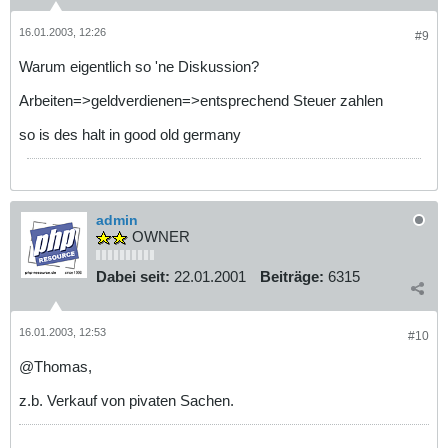
16.01.2003, 12:26
#9
Warum eigentlich so 'ne Diskussion?
Arbeiten=>geldverdienen=>entsprechend Steuer zahlen
so is des halt in good old germany
admin
OWNER
Dabei seit:
22.01.2001
Beiträge:
6315
16.01.2003, 12:53
#10
@Thomas,
z.b. Verkauf von pivaten Sachen.