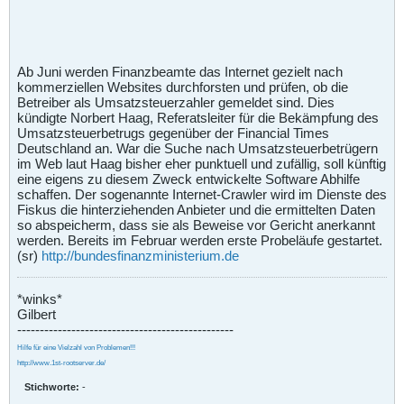
Ab Juni werden Finanzbeamte das Internet gezielt nach
kommerziellen Websites durchforsten und prüfen, ob die
Betreiber als Umsatzsteuerzahler gemeldet sind. Dies
kündigte Norbert Haag, Referatsleiter für die Bekämpfung des
Umsatzsteuerbetrugs gegenüber der Financial Times
Deutschland an. War die Suche nach Umsatzsteuerbetrügern
im Web laut Haag bisher eher punktuell und zufällig, soll künftig
eine eigens zu diesem Zweck entwickelte Software Abhilfe
schaffen. Der sogenannte Internet-Crawler wird im Dienste des
Fiskus die hinterziehenden Anbieter und die ermittelten Daten
so abspeicherm, dass sie als Beweise vor Gericht anerkannt
werden. Bereits im Februar werden erste Probeläufe gestartet.
(sr)
http://bundesfinanzministerium.de
*winks*
Gilbert
------------------------------------------------
Hilfe für eine Vielzahl von Problemen!!!
http://www.1st-rootserver.de/
Stichworte:
-