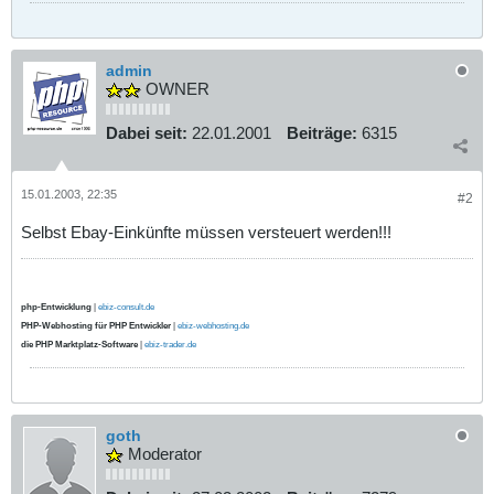
admin
OWNER
Dabei seit:
22.01.2001
Beiträge:
6315
15.01.2003, 22:35
#2
Selbst Ebay-Einkünfte müssen versteuert werden!!!
php-Entwicklung
|
ebiz-consult.de
PHP-Webhosting für PHP Entwickler
|
ebiz-webhosting.de
die PHP Marktplatz-Software
|
ebiz-trader.de
goth
Moderator