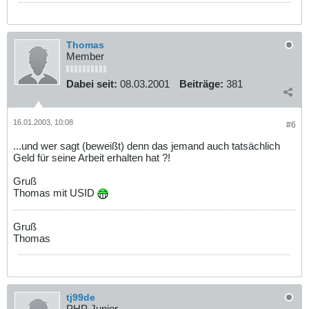
Thomas
Member
Dabei seit:
08.03.2001
Beiträge:
381
16.01.2003, 10:08
#6
...und wer sagt (beweißt) denn das jemand auch tatsächlich
Geld für seine Arbeit erhalten hat ?!
Gruß
Thomas mit USID
Gruß
Thomas
tj99de
PHP Junior