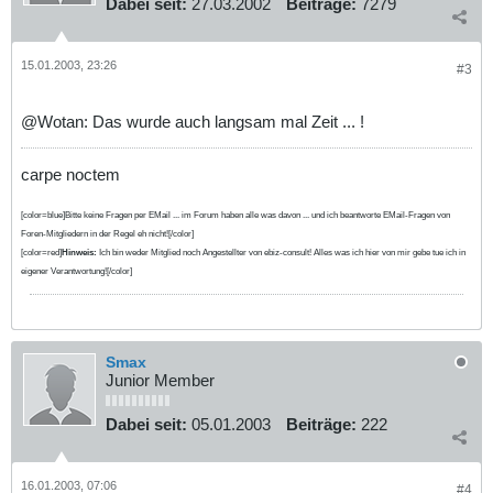
Dabei seit:
27.03.2002
Beiträge:
7279
15.01.2003, 23:26
#3
@Wotan: Das wurde auch langsam mal Zeit ... !
carpe noctem
[color=blue]Bitte keine Fragen per EMail ... im Forum haben alle was davon ... und ich beantworte EMail-Fragen von
Foren-Mitgliedern in der Regel eh nicht![/color]
[color=red]
Hinweis:
Ich bin weder Mitglied noch Angestellter von ebiz-consult! Alles was ich hier von mir gebe tue ich in
eigener Verantwortung![/color]
Smax
Junior Member
Dabei seit:
05.01.2003
Beiträge:
222
16.01.2003, 07:06
#4