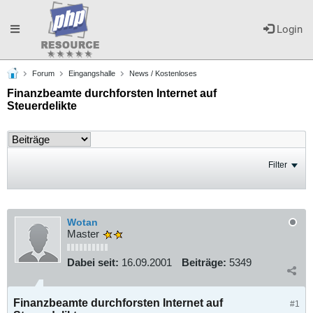
Toggle
Login
Forum
Eingangshalle
News / Kostenloses
navigation
Finanzbeamte durchforsten Internet auf
Steuerdelikte
Filter
Wotan
Master
Dabei seit:
16.09.2001
Beiträge:
5349
Finanzbeamte durchforsten Internet auf
#1