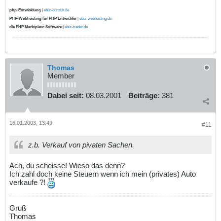
php-Entwicklung
|
ebiz-consult.de
PHP-Webhosting für PHP Entwickler
|
ebiz-webhosting.de
die PHP Marktplatz-Software
|
ebiz-trader.de
Thomas
Member
Dabei seit:
08.03.2001
Beiträge:
381
16.01.2003, 13:49
#11
z.b. Verkauf von pivaten Sachen.
Ach, du scheisse! Wieso das denn?
Ich zahl doch keine Steuern wenn ich mein (privates) Auto
verkaufe ?!
Gruß
Thomas