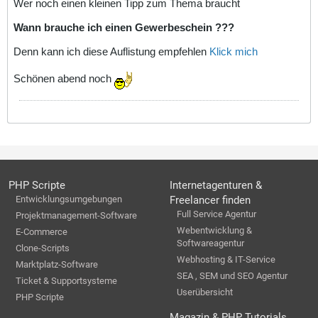
Wer noch einen kleinen Tipp zum Thema braucht
Wann brauche ich einen Gewerbeschein ???
Denn kann ich diese Auflistung empfehlen
Klick mich
Schönen abend noch
PHP Scripte
Internetagenturen &
Entwicklungsumgebungen
Freelancer finden
Full Service Agentur
Projektmanagement-Software
Webentwicklung &
E-Commerce
Softwareagentur
Clone-Scripts
Webhosting & IT-Service
Marktplatz-Software
SEA , SEM und SEO Agentur
Ticket & Supportsysteme
Userübersicht
PHP Scripte
Magazin & PHP Tutorials