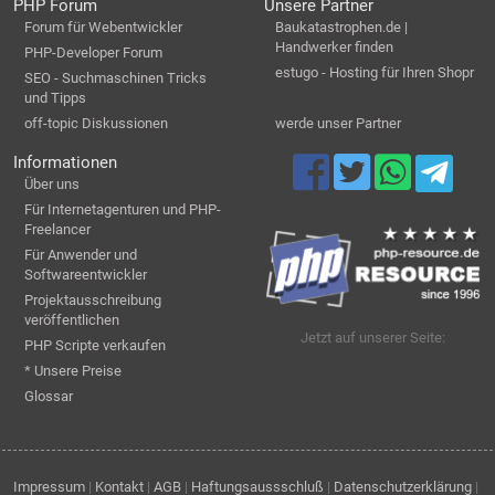
PHP Forum
Unsere Partner
Forum für Webentwickler
Baukatastrophen.de |
Handwerker finden
PHP-Developer Forum
estugo - Hosting für Ihren Shopr
SEO - Suchmaschinen Tricks
und Tipps
off-topic Diskussionen
werde unser Partner
Informationen
Über uns
Für Internetagenturen und PHP-
Freelancer
Für Anwender und
Softwareentwickler
Projektausschreibung
veröffentlichen
Jetzt auf unserer Seite:
PHP Scripte verkaufen
* Unsere Preise
Glossar
Impressum
|
Kontakt
|
AGB
|
Haftungsaussschluß
|
Datenschutzerklärung
|