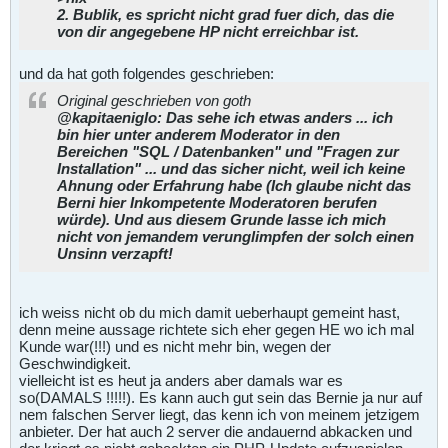
2. Bublik, es spricht nicht grad fuer dich, das die
von dir angegebene HP nicht erreichbar ist.
und da hat goth folgendes geschrieben:
Original geschrieben von goth
@kapitaeniglo: Das sehe ich etwas anders ... ich
bin hier unter anderem Moderator in den
Bereichen "SQL / Datenbanken" und "Fragen zur
Installation" ... und das sicher nicht, weil ich keine
Ahnung oder Erfahrung habe (Ich glaube nicht das
Berni hier Inkompetente Moderatoren berufen
würde). Und aus diesem Grunde lasse ich mich
nicht von jemandem verunglimpfen der solch einen
Unsinn verzapft!
ich weiss nicht ob du mich damit ueberhaupt gemeint hast,
denn meine aussage richtete sich eher gegen HE wo ich mal
Kunde war(!!!) und es nicht mehr bin, wegen der
Geschwindigkeit.
vielleicht ist es heut ja anders aber damals war es
so(DAMALS !!!!!). Es kann auch gut sein das Bernie ja nur auf
nem falschen Server liegt, das kenn ich von meinem jetzigem
anbieter. Der hat auch 2 server die andauernd abkacken und