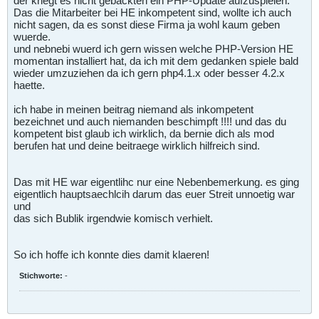
der kriegt es nicht gebackten ein PHP-Update aufzuspielen.
Das die Mitarbeiter bei HE inkompetent sind, wollte ich auch
nicht sagen, da es sonst diese Firma ja wohl kaum geben
wuerde.
und nebnebi wuerd ich gern wissen welche PHP-Version HE
momentan installiert hat, da ich mit dem gedanken spiele bald
wieder umzuziehen da ich gern php4.1.x oder besser 4.2.x
haette.
ich habe in meinen beitrag niemand als inkompetent
bezeichnet und auch niemanden beschimpft !!!! und das du
kompetent bist glaub ich wirklich, da bernie dich als mod
berufen hat und deine beitraege wirklich hilfreich sind.
Das mit HE war eigentlihc nur eine Nebenbemerkung. es ging
eigentlich hauptsaechlcih darum das euer Streit unnoetig war
und
das sich Bublik irgendwie komisch verhielt.
So ich hoffe ich konnte dies damit klaeren!
Stichworte:
-