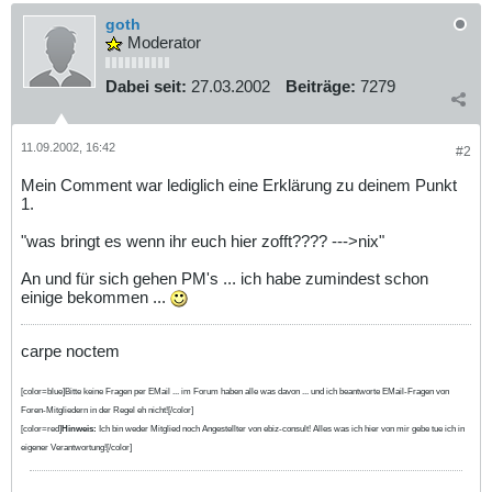
goth
Moderator
Dabei seit:
27.03.2002
Beiträge:
7279
11.09.2002, 16:42
#2
Mein Comment war lediglich eine Erklärung zu deinem Punkt
1.
"was bringt es wenn ihr euch hier zofft???? --->nix"
An und für sich gehen PM's ... ich habe zumindest schon
einige bekommen ...
carpe noctem
[color=blue]Bitte keine Fragen per EMail ... im Forum haben alle was davon ... und ich beantworte EMail-Fragen von
Foren-Mitgliedern in der Regel eh nicht![/color]
[color=red]
Hinweis:
Ich bin weder Mitglied noch Angestellter von ebiz-consult! Alles was ich hier von mir gebe tue ich in
eigener Verantwortung![/color]