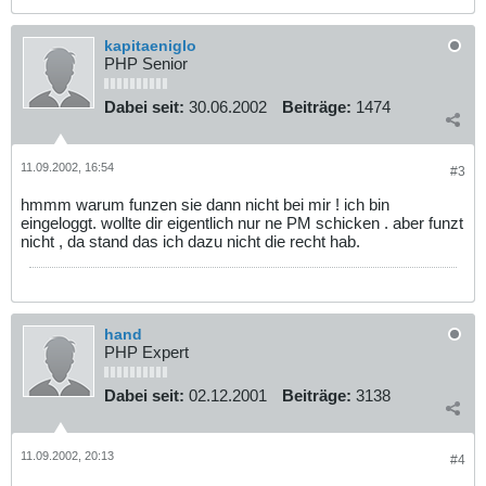
kapitaeniglo
PHP Senior
Dabei seit:
30.06.2002
Beiträge:
1474
11.09.2002, 16:54
#3
hmmm warum funzen sie dann nicht bei mir ! ich bin
eingeloggt. wollte dir eigentlich nur ne PM schicken . aber funzt
nicht , da stand das ich dazu nicht die recht hab.
hand
PHP Expert
Dabei seit:
02.12.2001
Beiträge:
3138
11.09.2002, 20:13
#4