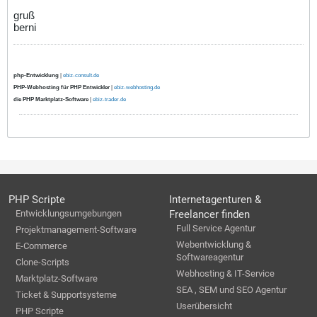
gruß
berni
php-Entwicklung
|
ebiz-consult.de
PHP-Webhosting für PHP Entwickler
|
ebiz-webhosting.de
die PHP Marktplatz-Software
|
ebiz-trader.de
PHP Scripte
Internetagenturen &
Entwicklungsumgebungen
Freelancer finden
Full Service Agentur
Projektmanagement-Software
Webentwicklung &
E-Commerce
Softwareagentur
Clone-Scripts
Webhosting & IT-Service
Marktplatz-Software
SEA , SEM und SEO Agentur
Ticket & Supportsysteme
Userübersicht
PHP Scripte