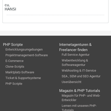
cu,
HANSI
PHP Scripte
Internetagenturen &
Entwicklungsumgebungen
Freelancer finden
Full Service Agentur
Projektmanagement-Software
Webentwicklung &
E-Commerce
Softwareagentur
Clone-Scripts
Webhosting & IT-Service
Marktplatz-Software
SEA , SEM und SEO Agentur
Ticket & Supportsysteme
Userübersicht
PHP Scripte
Magazin & PHP Tutorials
Magazin für PHP- und Web-
Entwickler
Lernen mit unseren PHP-
Tutorials