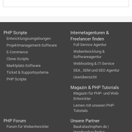
PHP Scripte
Internetagenturen &
Entwicklungsumgebungen
Freelancer finden
Full Service Agentur
Projektmanagement-Software
Webentwicklung &
E-Commerce
Softwareagentur
Clone-Scripts
Webhosting & IT-Service
Marktplatz-Software
SEA , SEM und SEO Agentur
Ticket & Supportsysteme
Userübersicht
PHP Scripte
Magazin & PHP Tutorials
Magazin für PHP- und Web-
Entwickler
Lernen mit unseren PHP-
Tutorials
PHP Forum
Unsere Partner
Forum für Webentwickler
Baukatastrophen.de |
Handwerker finden