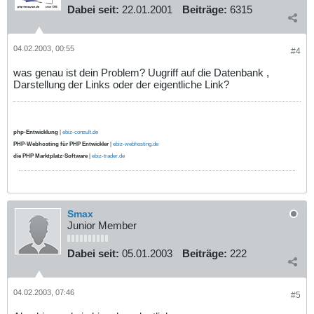
Dabei seit:
22.01.2001
Beiträge:
6315
04.02.2003, 00:55
#4
was genau ist dein Problem? Uugriff auf die Datenbank ,
Darstellung der Links oder der eigentliche Link?
php-Entwicklung
|
ebiz-consult.de
PHP-Webhosting für PHP Entwickler
|
ebiz-webhosting.de
die PHP Marktplatz-Software
|
ebiz-trader.de
Smax
Junior Member
Dabei seit:
05.01.2003
Beiträge:
222
04.02.2003, 07:46
#5