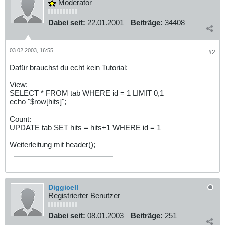
Moderator
Dabei seit:
22.01.2001
Beiträge:
34408
03.02.2003, 16:55
#2
Dafür brauchst du echt kein Tutorial:
View:
SELECT * FROM tab WHERE id = 1 LIMIT 0,1
echo "$row[hits]";
Count:
UPDATE tab SET hits = hits+1 WHERE id = 1
Weiterleitung mit header();
Diggicell
Registrierter Benutzer
Dabei seit:
08.01.2003
Beiträge:
251