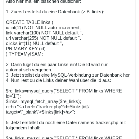
Also hier mal ein bisschen deutlicher:
1. Zuerst erstellst du eine Datenbank (z.B. links):
CREATE TABLE links (
id int(11) NOT NULL auto_increment,
link varchar(100) NOT NULL default '',
url varchar(255) NOT NULL default '',
clicks int(11) NULL default '',
PRIMARY KEY (id)
) TYPE=MyISAM;
2. Dann fügst du ein paar Links ein! Die Id wird nun
automatisch vergeben.
3. Jetzt stellst du eine MySQL-Verbindung zur Datenbank her.
4. Nun liest du die Links deiner Wahl über die Id aus:
$re_links=mysql_query("SELECT * FROM links WHERE
id='1'");
$links=mysql_fetch_array($re_links);
echo "<a href=\"tracker.php?id=$links[id]\"
target=\"_blank\">$links[link]</a>";
5. Jetzt erstellst du noch eine Datei namens tracker.php mit
folgendem Inhalt:
$re_links=mysql_query("SELECT * FROM links WHERE