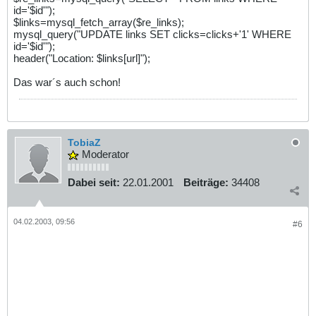
id='$id'");
$links=mysql_fetch_array($re_links);
mysql_query("UPDATE links SET clicks=clicks+'1' WHERE
id='$id'");
header("Location: $links[url]");
Das war´s auch schon!
TobiaZ
Moderator
Dabei seit:
22.01.2001
Beiträge:
34408
04.02.2003, 09:56
#6