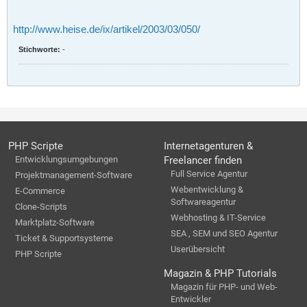
http://www.heise.de/ix/artikel/2003/03/050/
Stichworte:
-
PHP Scripte
Internetagenturen &
Entwicklungsumgebungen
Freelancer finden
Full Service Agentur
Projektmanagement-Software
Webentwicklung &
E-Commerce
Softwareagentur
Clone-Scripts
Webhosting & IT-Service
Marktplatz-Software
SEA , SEM und SEO Agentur
Ticket & Supportsysteme
Userübersicht
PHP Scripte
Magazin & PHP Tutorials
Magazin für PHP- und Web-
Entwickler