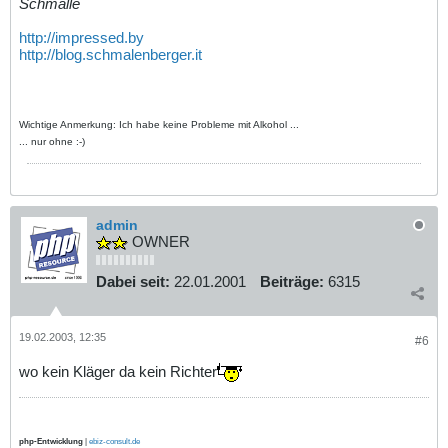
Schmalle
http://impressed.by
http://blog.schmalenberger.it
Wichtige Anmerkung: Ich habe keine Probleme mit Alkohol ...
... nur ohne :-)
admin
OWNER
Dabei seit:
22.01.2001
Beiträge:
6315
19.02.2003, 12:35
#6
wo kein Kläger da kein Richter
php-Entwicklung
|
ebiz-consult.de