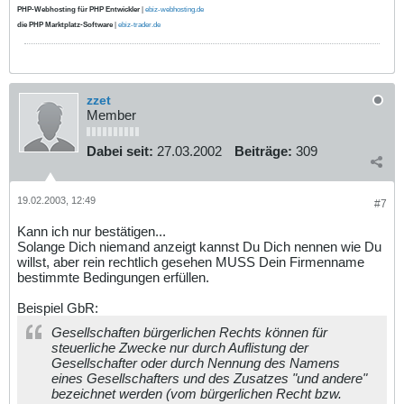
PHP-Webhosting für PHP Entwickler
|
ebiz-webhosting.de
die PHP Marktplatz-Software
|
ebiz-trader.de
zzet
Member
Dabei seit:
27.03.2002
Beiträge:
309
19.02.2003, 12:49
#7
Kann ich nur bestätigen...
Solange Dich niemand anzeigt kannst Du Dich nennen wie Du
willst, aber rein rechtlich gesehen MUSS Dein Firmenname
bestimmte Bedingungen erfüllen.
Beispiel GbR:
Gesellschaften bürgerlichen Rechts können für
steuerliche Zwecke nur durch Auflistung der
Gesellschafter oder durch Nennung des Namens
eines Gesellschafters und des Zusatzes "und andere"
bezeichnet werden (vom bürgerlichen Recht bzw.