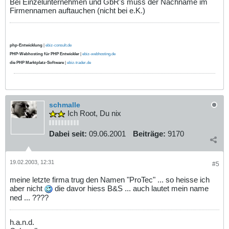
Bei Einzelunternehmen und GbR's muss der Nachname im
Firmennamen auftauchen (nicht bei e.K.)
php-Entwicklung
|
ebiz-consult.de
PHP-Webhosting für PHP Entwickler
|
ebiz-webhosting.de
die PHP Marktplatz-Software
|
ebiz-trader.de
schmalle
Ich Root, Du nix
Dabei seit:
09.06.2001
Beiträge:
9170
19.02.2003, 12:31
#5
meine letzte firma trug den Namen "ProTec" ... so heisse ich
aber nicht
die davor hiess B&S ... auch lautet mein name
ned ... ????
h.a.n.d.