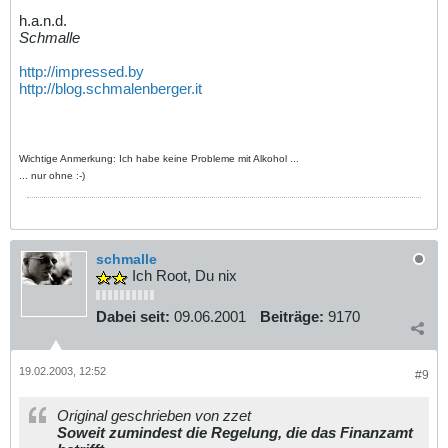
h.a.n.d.
Schmalle
http://impressed.by
http://blog.schmalenberger.it
Wichtige Anmerkung: Ich habe keine Probleme mit Alkohol ...
... nur ohne :-)
schmalle
Ich Root, Du nix
Dabei seit:
09.06.2001
Beiträge:
9170
19.02.2003, 12:52
#9
Original geschrieben von zzet
Soweit zumindest die Regelung, die das Finanzamt