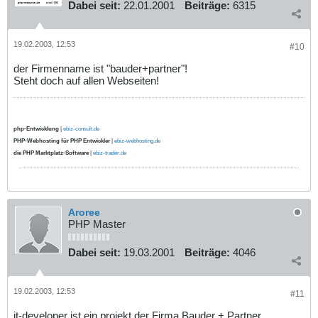
Dabei seit:
22.01.2001
Beiträge:
6315
19.02.2003, 12:53
#10
der Firmenname ist "bauder+partner"!
Steht doch auf allen Webseiten!
php-Entwicklung
|
ebiz-consult.de
PHP-Webhosting für PHP Entwickler
|
ebiz-webhosting.de
die PHP Marktplatz-Software
|
ebiz-trader.de
Aroree
PHP Master
Dabei seit:
19.03.2001
Beiträge:
4046
19.02.2003, 12:53
#11
it-developer ist ein projekt der Firma Bauder + Partner...