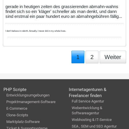
gerade in heutigen zeiten des grassierenden abmahn-wahns
findet sich so ein 'kläger' schneller als man denkt, und dann
sind erstmal ein paar hundert euro an abmahngebühren fällig...
I don't believe in rebirth. Actually, I never did in my whole lives.
1
2
Weiter
PHP Scripte
Internetagenturen &
Entwicklungsumgebungen
Freelancer finden
Full Service Agentur
Projektmanagement-Software
Webentwicklung &
E-Commerce
Softwareagentur
Clone-Scripts
Webhosting & IT-Service
Marktplatz-Software
SEA , SEM und SEO Agentur
Ticket & Supportsysteme