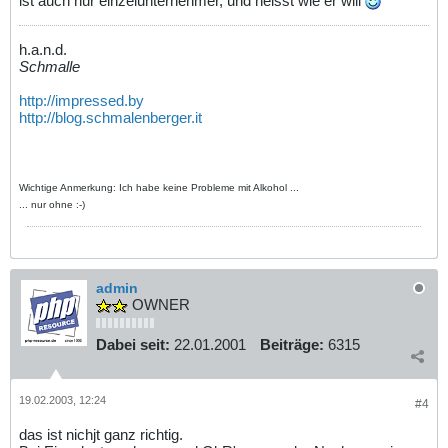
ist auch nur einzelunternehmer, und heisst wie er will
h.a.n.d.
Schmalle
http://impressed.by
http://blog.schmalenberger.it
Wichtige Anmerkung: Ich habe keine Probleme mit Alkohol ...
... nur ohne :-)
admin
OWNER
Dabei seit:
22.01.2001
Beiträge:
6315
19.02.2003, 12:24
#4
das ist nichjt ganz richtig.