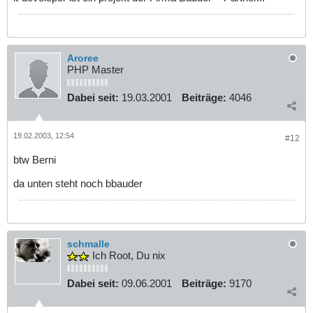
Aroree
PHP Master
Dabei seit:
19.03.2001
Beiträge:
4046
19.02.2003, 12:54
#12
btw Berni
da unten steht noch bbauder
schmalle
Ich Root, Du nix
Dabei seit:
09.06.2001
Beiträge:
9170