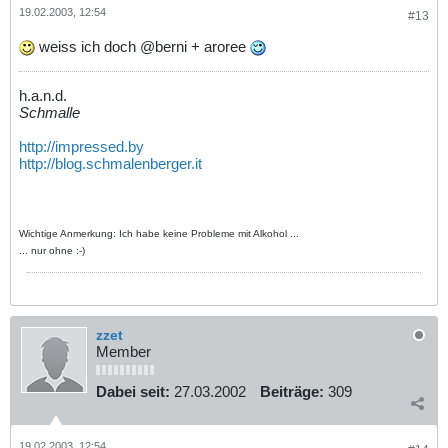
19.02.2003, 12:54
#13
weiss ich doch @berni + aroree
h.a.n.d.
Schmalle
http://impressed.by
http://blog.schmalenberger.it
Wichtige Anmerkung: Ich habe keine Probleme mit Alkohol ...
... nur ohne :-)
zzet
Member
Dabei seit:
27.03.2002
Beiträge:
309
19.02.2003, 12:54