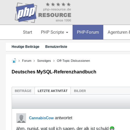
Start
PHP Scripte
PHP-Forum
Agenturen 
Heutige Beiträge
Benutzerliste
Forum
Sonstiges
Off-Topic Diskussionen
Deutsches MySQL-Referenzhandbuch
BEITRÄGE
LETZTE AKTIVITÄT
BILDER
antwortet
CannabisCow
ähm, nunjut, wat soll ich sagen, der alk ist schuld