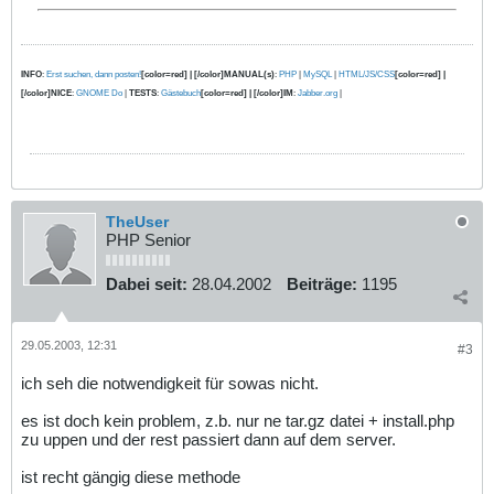
INFO
:
Erst suchen, dann posten!
[color=red] | [/color]MANUAL(s)
:
PHP
|
MySQL
|
HTML/JS/CSS
[color=red] |
[/color]NICE
:
GNOME Do
|
TESTS
:
Gästebuch
[color=red] | [/color]IM
:
Jabber.org
|
TheUser
PHP Senior
Dabei seit:
28.04.2002
Beiträge:
1195
29.05.2003, 12:31
#3
ich seh die notwendigkeit für sowas nicht.
es ist doch kein problem, z.b. nur ne tar.gz datei + install.php
zu uppen und der rest passiert dann auf dem server.
ist recht gängig diese methode