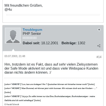
Mit freundlichen Grüßen,
@4u
Troublegum
PHP Senior
Dabei seit:
18.12.2001
Beiträge:
1302
03.07.2003, 21:48
#14
Hm, trotzdem ist es Fakt, dass auf sehr vielen Zielsystemen
der Safe Mode aktiviert ist und dass viele Webspace Kunden
daran nichts ändern können. :/
[color="#334D7B"]"
Los, lass uns loslegen! Hm ? Quatschen können wir hinterher immer noch!
"[/color]
[color="#9C5245"]"
Aber Bommel, wir können jetzt nicht bumsen. Wir müssen doch erst den Kindern - ...
"
[/color]
[color="#334D7B"]"
Ja ja ja. Du willst immer nur das Eine. Buchstabenzeigen, Buchstabenzeigen - meine
Gefühle sind dir wohl scheißegal.
"[/color]
© Harald Schmidt