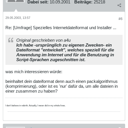
Dabei seit:
10.09.2001
Beiträge:
25218
29.05.2003, 13:57
#6
Re: [Umfrage] Spezielles Internetdateiformat und Installer ...
Original geschrieben von a4u
Ich habe -ursprünglich zu eigenen Zwecken- ein
Dateiformat "entwickelt", welches speziell für die
Anwendung im Internet und für die Benutzung in
Script-Sprachen zugeschnitten ist.
was mich interessieren würde:
beinhaltet dein dateiformat denn auch einen packalgorithmus
(komprimierung), oder ist es 'nur' dafür da, um alle dateien in
einer zusammen zu haben?
I don't believe in rebirth. Actually, I never did in my whole lives.