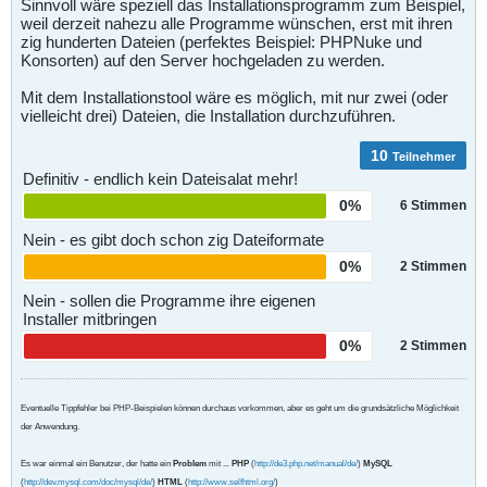
Sinnvoll wäre speziell das Installationsprogramm zum Beispiel,
weil derzeit nahezu alle Programme wünschen, erst mit ihren
zig hunderten Dateien (perfektes Beispiel: PHPNuke und
Konsorten) auf den Server hochgeladen zu werden.
Mit dem Installationstool wäre es möglich, mit nur zwei (oder
vielleicht drei) Dateien, die Installation durchzuführen.
10
Teilnehmer
Definitiv - endlich kein Dateisalat mehr!
0%
6
Stimmen
Nein - es gibt doch schon zig Dateiformate
0%
2
Stimmen
Nein - sollen die Programme ihre eigenen
Installer mitbringen
0%
2
Stimmen
Eventuelle Tippfehler bei PHP-Beispielen können durchaus vorkommen, aber es geht um die grundsätzliche Möglichkeit
der Anwendung.
Es war einmal ein Benutzer, der hatte ein
Problem
mit ...
PHP
(
http://de3.php.net/manual/de/
)
MySQL
(
http://dev.mysql.com/doc/mysql/de/
)
HTML
(
http://www.selfhtml.org/
)