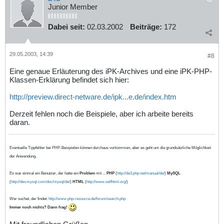
Junior Member
Dabei seit:
02.03.2002
Beiträge:
172
29.05.2003, 14:39
#8
Eine genaue Erläuterung des iPK-Archives und eine iPK-PHP-
Klassen-Erklärung befindet sich hier:
http://preview.direct-netware.de/ipk...e.de/index.htm
Derzeit fehlen noch die Beispiele, aber ich arbeite bereits
daran.
Eventuelle Tippfehler bei PHP-Beispielen können durchaus vorkommen, aber es geht um die grundsätzliche Möglichkeit
der Anwendung.
Es war einmal ein Benutzer, der hatte ein
Problem
mit ...
PHP
(
http://de3.php.net/manual/de/
)
MySQL
(
http://dev.mysql.com/doc/mysql/de/
)
HTML
(
http://www.selfhtml.org/
)
Wer suchet, der findet:
http://www.php-resource.de/forum/search.php
Immer noch nichts? Dann frag!