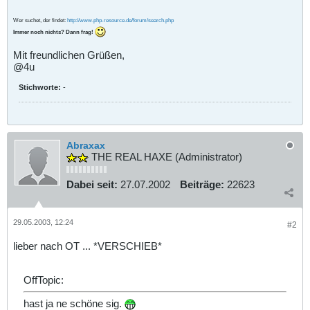
Wer suchet, der findet:
http://www.php-resource.de/forum/search.php
Immer noch nichts? Dann frag!
Mit freundlichen Grüßen,
@4u
Stichworte:
-
Abraxax
THE REAL HAXE (Administrator)
Dabei seit:
27.07.2002
Beiträge:
22623
29.05.2003, 12:24
#2
lieber nach OT ... *VERSCHIEB*
OffTopic:
hast ja ne schöne sig.