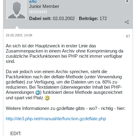
a4u
Junior Member
Dabei seit:
02.03.2002
Beiträge:
172
29.05.2003, 14:08
#7
An sich ist der Hauptzweck in erster Linie das
Zusammenpacken in einem Archiv ohne Komprimierung da
zusätzliche Packfunktionen bei PHP nicht immer verfügbar
sind.
Da wir jedoch von einem Archiv sprechen, steht die
Packfunktion nach der deflate-Methode (unter Verwendung
gzdeflate) zur Verfügung, um die Dateien um ca. 60% zu
reduzieren. Bei Textdateien (überwiegender Inhalt bei PHP-
Anwendungen
) funktioiert diese Methode ausgezeichnet
und spart viel Platz
Weitere Informationen zu gzdeflate gibts - wo? - richtig - hier:
http://de3.php.net/manual/de/function.gzdeflate.php
EDIT: