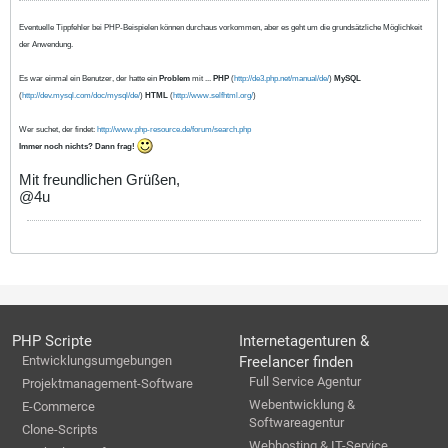
Eventuelle Tippfehler bei PHP-Beispielen können durchaus vorkommen, aber es geht um die grundsätzliche Möglichkeit
der Anwendung.
Es war einmal ein Benutzer, der hatte ein
Problem
mit ...
PHP
(
http://de3.php.net/manual/de/
)
MySQL
(
http://dev.mysql.com/doc/mysql/de/
)
HTML
(
http://www.selfhtml.org/
)
Wer suchet, der findet:
http://www.php-resource.de/forum/search.php
Immer noch nichts? Dann frag!
Mit freundlichen Grüßen,
@4u
PHP Scripte
Internetagenturen &
Entwicklungsumgebungen
Freelancer finden
Full Service Agentur
Projektmanagement-Software
Webentwicklung &
E-Commerce
Softwareagentur
Clone-Scripts
Webhosting & IT-Service