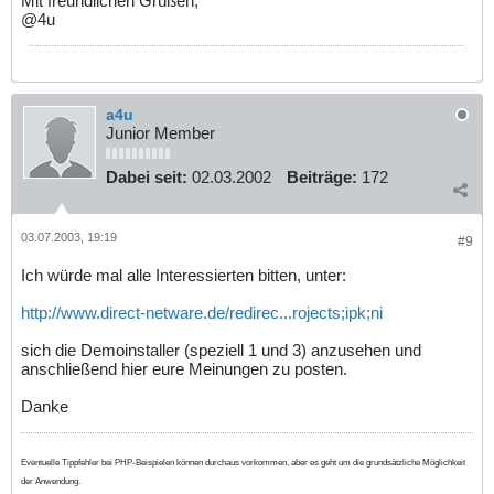
Mit freundlichen Grüßen,
@4u
a4u
Junior Member
Dabei seit:
02.03.2002
Beiträge:
172
03.07.2003, 19:19
#9
Ich würde mal alle Interessierten bitten, unter:
http://www.direct-netware.de/redirec...rojects;ipk;ni
sich die Demoinstaller (speziell 1 und 3) anzusehen und
anschließend hier eure Meinungen zu posten.
Danke
Eventuelle Tippfehler bei PHP-Beispielen können durchaus vorkommen, aber es geht um die grundsätzliche Möglichkeit
der Anwendung.