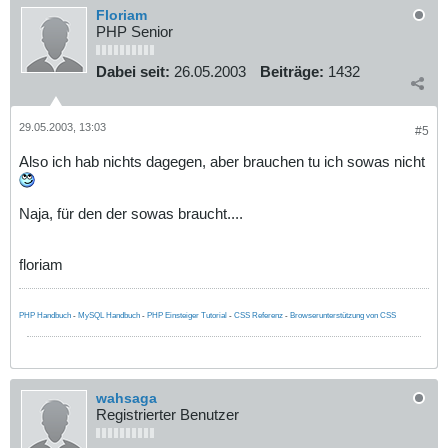
Floriam
PHP Senior
Dabei seit:
26.05.2003
Beiträge:
1432
29.05.2003, 13:03
#5
Also ich hab nichts dagegen, aber brauchen tu ich sowas nicht
Naja, für den der sowas braucht....
floriam
PHP Handbuch
-
MySQL Handbuch
-
PHP Einsteiger Tutorial
-
CSS Referenz
-
Browserunterstützung von CSS
wahsaga
Registrierter Benutzer