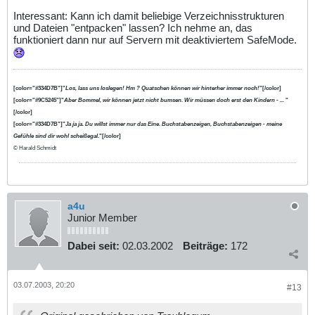
Interessant: Kann ich damit beliebige Verzeichnisstrukturen
und Dateien "entpacken" lassen? Ich nehme an, das
funktioniert dann nur auf Servern mit deaktiviertem SafeMode.
[color="#334D7B"]"
Los, lass uns loslegen! Hm ? Quatschen können wir hinterher immer noch!
"[/color]
[color="#9C5245"]"
Aber Bommel, wir können jetzt nicht bumsen. Wir müssen doch erst den Kindern - ...
"
[/color]
[color="#334D7B"]"
Ja ja ja. Du willst immer nur das Eine. Buchstabenzeigen, Buchstabenzeigen - meine
Gefühle sind dir wohl scheißegal.
"[/color]
© Harald Schmidt
a4u
Junior Member
Dabei seit:
02.03.2002
Beiträge:
172
03.07.2003, 20:20
#13