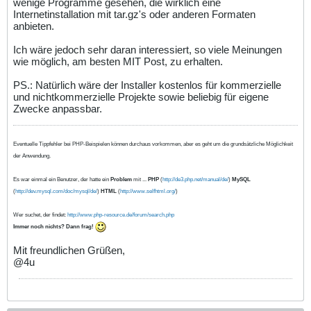
wenige Programme gesehen, die wirklich eine
Internetinstallation mit tar.gz's oder anderen Formaten
anbieten.
Ich wäre jedoch sehr daran interessiert, so viele Meinungen
wie möglich, am besten MIT Post, zu erhalten.
PS.: Natürlich wäre der Installer kostenlos für kommerzielle
und nichtkommerzielle Projekte sowie beliebig für eigene
Zwecke anpassbar.
Eventuelle Tippfehler bei PHP-Beispielen können durchaus vorkommen, aber es geht um die grundsätzliche Möglichkeit
der Anwendung.
Es war einmal ein Benutzer, der hatte ein
Problem
mit ...
PHP
(
http://de3.php.net/manual/de/
)
MySQL
(
http://dev.mysql.com/doc/mysql/de/
)
HTML
(
http://www.selfhtml.org/
)
Wer suchet, der findet:
http://www.php-resource.de/forum/search.php
Immer noch nichts? Dann frag!
Mit freundlichen Grüßen,
@4u