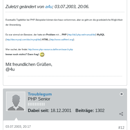
Zuletzt geändert von
a4u
;
03.07.2003, 20:06
.
Eventuelle Tippfehler bei PHP-Beispielen können durchaus vorkommen, aber es geht um die grundsätzliche Möglichkeit
der Anwendung.
Es war einmal ein Benutzer, der hatte ein
Problem
mit ...
PHP
(
http://de3.php.net/manual/de/
)
MySQL
(
http://dev.mysql.com/doc/mysql/de/
)
HTML
(
http://www.selfhtml.org/
)
Wer suchet, der findet:
http://www.php-resource.de/forum/search.php
Immer noch nichts? Dann frag!
Mit freundlichen Grüßen,
@4u
Troublegum
PHP Senior
Dabei seit:
18.12.2001
Beiträge:
1302
03.07.2003, 20:17
#12