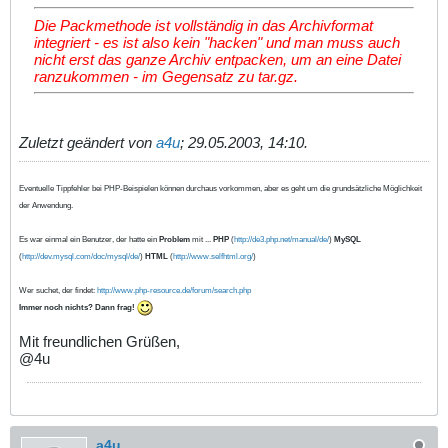
Die Packmethode ist vollständig in das Archivformat
integriert - es ist also kein "hacken" und man muss auch
nicht erst das ganze Archiv entpacken, um an eine Datei
ranzukommen - im Gegensatz zu tar.gz.
Zuletzt geändert von
a4u
;
29.05.2003, 14:10
.
Eventuelle Tippfehler bei PHP-Beispielen können durchaus vorkommen, aber es geht um die grundsätzliche Möglichkeit
der Anwendung.
Es war einmal ein Benutzer, der hatte ein
Problem
mit ...
PHP
(
http://de3.php.net/manual/de/
)
MySQL
(
http://dev.mysql.com/doc/mysql/de/
)
HTML
(
http://www.selfhtml.org/
)
Wer suchet, der findet:
http://www.php-resource.de/forum/search.php
Immer noch nichts? Dann frag!
Mit freundlichen Grüßen,
@4u
a4u