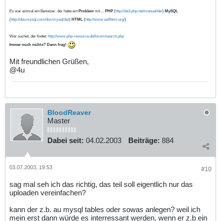
Es war einmal ein Benutzer, der hatte ein
Problem
mit ...
PHP
(
http://de3.php.net/manual/de/
)
MySQL
(
http://dev.mysql.com/doc/mysql/de/
)
HTML
(
http://www.selfhtml.org/
)
Wer suchet, der findet:
http://www.php-resource.de/forum/search.php
Immer noch nichts? Dann frag!
Mit freundlichen Grüßen,
@4u
BloodReaver
Master
Dabei seit:
04.02.2003
Beiträge:
884
03.07.2003, 19:53
#10
sag mal seh ich das richtig, das teil soll eigentlich nur das
uploaden vereinfachen?
kann der z.b. au mysql tables oder sowas anlegen? weil ich
mein erst dann würde es interressant werden, wenn er z.b ein