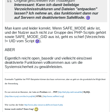
Original geschrieben von Troublegum
Interessant: Kann ich damit beliebige
Verzeichnisstrukturen und Dateien "entpacken"
lassen? Ich nehme an, das funktioniert dann nur
auf Servern mit deaktiviertem SafeMode.
Man kann und leider korrekt. Wenn SAFE_MODE aktiv ist,
und der Nutzer auch nicht zur Gruppe des PHP-Scripts gehört
sowie SAFE_MODE_GID aus ist, geht es schief (Verzeichnis
!= UID vom Script
).
ABER
Eigentlich reicht open_basedir und vielleicht eins/zwei
deaktivierte Funktionen vollkommen aus um die
Systemsicherheit zu gewährleisten.
Eventuelle Tippfehler bei PHP-Beispielen können durchaus vorkommen, aber es geht um die grundsätzliche Möglichkeit
der Anwendung.
Es war einmal ein Benutzer, der hatte ein
Problem
mit ...
PHP
(
http://de3.php.net/manual/de/
)
MySQL
(
http://dev.mysql.com/doc/mysql/de/
)
HTML
(
http://www.selfhtml.org/
)
Wer suchet, der findet:
http://www.php-resource.de/forum/search.php
Immer noch nichts? Dann frag!