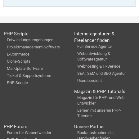
PHP Scripte
Internetagenturen &
Entwicklungsumgebungen
Freelancer finden
Full Service Agentur
Projektmanagement-Software
Webentwicklung &
E-Commerce
Softwareagentur
Clone-Scripts
Webhosting & IT-Service
Marktplatz-Software
SEA , SEM und SEO Agentur
Ticket & Supportsysteme
Userübersicht
PHP Scripte
Magazin & PHP Tutorials
Magazin für PHP- und Web-
Entwickler
Lernen mit unseren PHP-
Tutorials
PHP Forum
Unsere Partner
Forum für Webentwickler
Baukatastrophen.de |
Handwerker finden