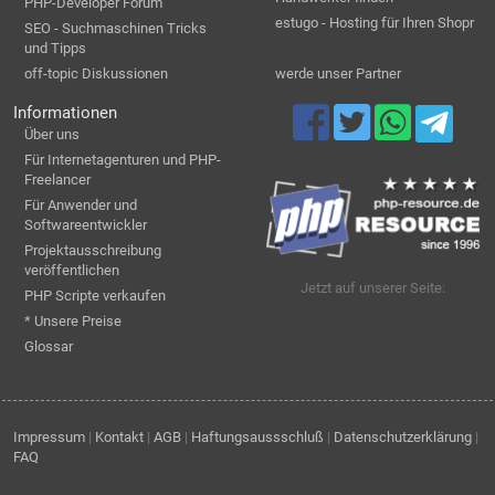
PHP-Developer Forum
estugo - Hosting für Ihren Shopr
SEO - Suchmaschinen Tricks
und Tipps
off-topic Diskussionen
werde unser Partner
Informationen
Über uns
Für Internetagenturen und PHP-
Freelancer
Für Anwender und
Softwareentwickler
Projektausschreibung
veröffentlichen
Jetzt auf unserer Seite:
PHP Scripte verkaufen
* Unsere Preise
Glossar
Impressum
|
Kontakt
|
AGB
|
Haftungsaussschluß
|
Datenschutzerklärung
|
FAQ