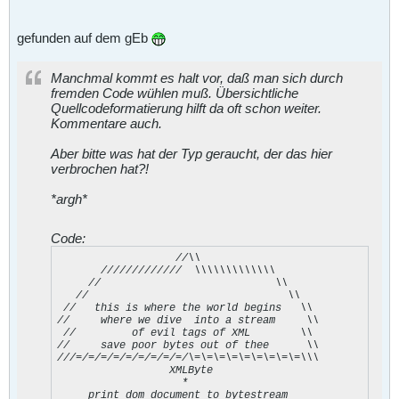
gefunden auf dem gEb
Manchmal kommt es halt vor, daß man sich durch
fremden Code wühlen muß. Übersichtliche
Quellcodeformatierung hilft da oft schon weiter.
Kommentare auch.
Aber bitte was hat der Typ geraucht, der das hier
verbrochen hat?!
*argh*
Code:
                   //\\

       /////////////  \\\\\\\\\\\\\

     //                            \\

   //                                \\

 //   this is where the world begins   \\

//     where we dive  into a stream     \\

 //         of evil tags of XML        \\

//     save poor bytes out of thee      \\

///=/=/=/=/=/=/=/=/=/\=\=\=\=\=\=\=\=\=\\\

                  XMLByte

                    *

     print_dom_document_to_bytestream
