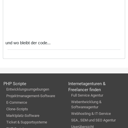
und wo bleibt der code...
PHP Scripte
Internetagenturen &
Entwicklungsumgebungen
Freelancer finden
Full Service Agentur
Projektmanagement-Software
Webentwicklung &
E-Commerce
Softwareagentur
Clone-Scripts
Webhosting & IT-Service
Marktplatz-Software
SEA , SEM und SEO Agentur
Ticket & Supportsysteme
Userübersicht