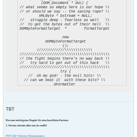
          (DOM_Document * doc) {

// what seems so empty here is our hope \\

// or should we say -- the saving rope? \\

         XMLByte * bstream = NULL;

//   struggle deep - fearless as well   \\

//  to get the bytes out of their hell  \\

DOMByteFormatTarget  *        formatTarget

                    new

            DOMByteFormatTarget

                    ();

        /////////////\\\\\\\\\\\\\

/////////////////////\\\\\\\\\\\\\\\\\\\\\

// the fight begins there's no way back \\

//   try hard to get out of this hack   \\

/////////////////////\\\\\\\\\\\\\\\\\\\\\

                   try {

    //  oh my god! - the evil hits! \\

  // can we beat it  with these bits? \\

                gFormatter

                  =  new

              XMLFormatter (

              gEncodingName,

              formatTarget ,

               XMLFormatter

TBT
                    ::

                NoEscapes,

               gUnRepFlags)

Die zwei wichtigsten Regeln für eine berufliche Karriere:
                    ;

1. Verrate niemals alles was du weißt!
                 ////\\\\

/////////////////////\\\\\\\\\\\\\\\\\\\\\

 // it seems we won! hipp hipp hurray! \\

PHP 2 All
•
Patrizier II Browsergame