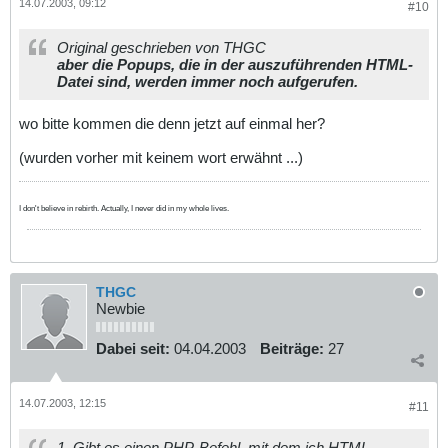
14.07.2003, 09:12
#10
Original geschrieben von THGC
aber die Popups, die in der auszuführenden HTML-
Datei sind, werden immer noch aufgerufen.
wo bitte kommen die denn jetzt auf einmal her?
(wurden vorher mit keinem wort erwähnt ...)
I don't believe in rebirth. Actually, I never did in my whole lives.
THGC
Newbie
Dabei seit:
04.04.2003
Beiträge:
27
14.07.2003, 12:15
#11
1. Gibt es einen PHP-Befehl, mit dem ich HTML-