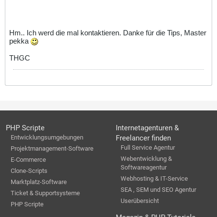
Hm.. Ich werd die mal kontaktieren. Danke für die Tips, Master
pekka
THGC
PHP Scripte
Internetagenturen &
Entwicklungsumgebungen
Freelancer finden
Full Service Agentur
Projektmanagement-Software
Webentwicklung &
E-Commerce
Softwareagentur
Clone-Scripts
Webhosting & IT-Service
Marktplatz-Software
SEA , SEM und SEO Agentur
Ticket & Supportsysteme
Userübersicht
PHP Scripte