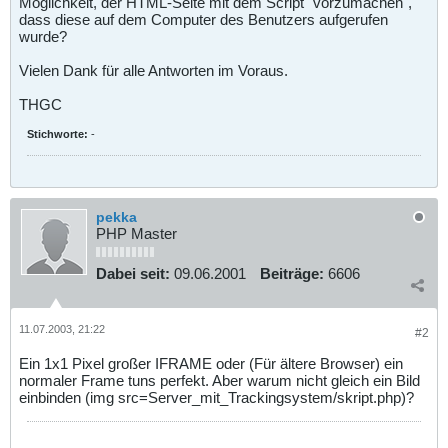
Möglichkeit, der HTML-Seite mit dem Script "vorzumachen",
dass diese auf dem Computer des Benutzers aufgerufen
wurde?
Vielen Dank für alle Antworten im Voraus.
THGC
Stichworte:
-
pekka
PHP Master
Dabei seit:
09.06.2001
Beiträge:
6606
11.07.2003, 21:22
#2
Ein 1x1 Pixel großer IFRAME oder (Für ältere Browser) ein
normaler Frame tuns perfekt. Aber warum nicht gleich ein Bild
einbinden (img src=Server_mit_Trackingsystem/skript.php)?