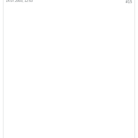
14.07.2003, 12:53
#15