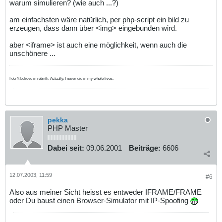
warum simulieren? (wie auch ...?)
am einfachsten wäre natürlich, per php-script ein bild zu
erzeugen, dass dann über <img> eingebunden wird.
aber <iframe> ist auch eine möglichkeit, wenn auch die
unschönere ...
I don't believe in rebirth. Actually, I never did in my whole lives.
pekka
PHP Master
Dabei seit:
09.06.2001
Beiträge:
6606
12.07.2003, 11:59
#6
Also aus meiner Sicht heisst es entweder IFRAME/FRAME
oder Du baust einen Browser-Simulator mit IP-Spoofing