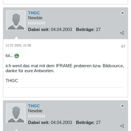
THGC
Newbie
Dabei seit:
04.04.2003
Beiträge:
27
12.07.2003, 21:08
#7
lol...
ich werd das mal mit dem IFRAME probieren bzw. Bildsource,
danke für eure Antworten.
THGC
THGC
Newbie
Dabei seit:
04.04.2003
Beiträge:
27