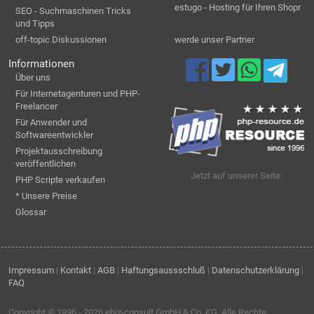
estugo - Hosting für Ihren Shopr
SEO - Suchmaschinen Tricks
und Tipps
off-topic Diskussionen
werde unser Partner
Informationen
Über uns
Für Internetagenturen und PHP-
Freelancer
Für Anwender und
Softwareentwickler
Projektausschreibung
veröffentlichen
Jetzt auf unserer Seite:
PHP Scripte verkaufen
* Unsere Preise
Glossar
Impressum
|
Kontakt
|
AGB
|
Haftungsaussschluß
|
Datenschutzerklärung
|
FAQ
Copyright © 1996 - 2026
ebiz-consult GmbH & Co. KG
. Alle Rechte