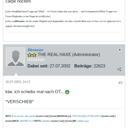
carpe noctem
[color=blue]Bitte keine Fragen per EMail ... im Forum haben alle was davon ... und ich beantworte EMail-Fragen von
Foren-Mitgliedern in der Regel eh nicht![/color]
[color=red]
Hinweis:
Ich bin weder Mitglied noch Angestellter von ebiz-consult! Alles was ich hier von mir gebe tue ich in
eigener Verantwortung![/color]
Abraxax
THE REAL HAXE (Administrator)
Dabei seit:
27.07.2002
Beiträge:
22623
15.07.2003, 14:17
#3
klar. ich schiebs mal nach OT...
*VERSCHIEB*
INFO
:
Erst suchen, dann posten!
[color=red] | [/color]MANUAL(s)
:
PHP
|
MySQL
|
HTML/JS/CSS
[color=red] |
[/color]NICE
:
GNOME Do
|
TESTS
:
Gästebuch
[color=red] | [/color]IM
:
Jabber.org
|