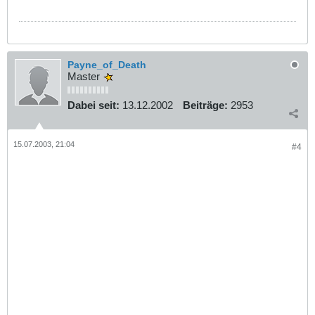
Payne_of_Death
Master
Dabei seit:
13.12.2002
Beiträge:
2953
15.07.2003, 21:04
#4