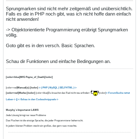
Sprungmarken sind nicht mehr zeitgemäß und unübersichtlich.
Falls es die in PHP noch gibt, was ich nicht hoffe dann einfach
nicht anwenden!
-> Objektorientierte Programmierung erübrigt Sprungmarken
völlig.
Goto gibt es in den versch. Basic Sprachen.
Schau dir Funktionen und einfache Bedingungen an.
[color=blue]MfG Payne_of_Death[/color]
[color=red]
Manual(s):[/color]
<-| PHP
| MySQL |
SELFHTML |->
[color=red]Merke:[/color]
[color=blue]Du brauchst das Rad nicht neu erfinden !
[/color]
<-ForumSuche rettet
Leben-> ||
<-Schau in den Codeschnippsels->
Murphy`s Importanst LAWS
Jede Lösung bringt nur neue Probleme
Das Fluchen ist die einzige Sprache, die jeder Programmierer beherrscht.
In jedem kleinen Problem steckt ein großes, das gern raus moechte.