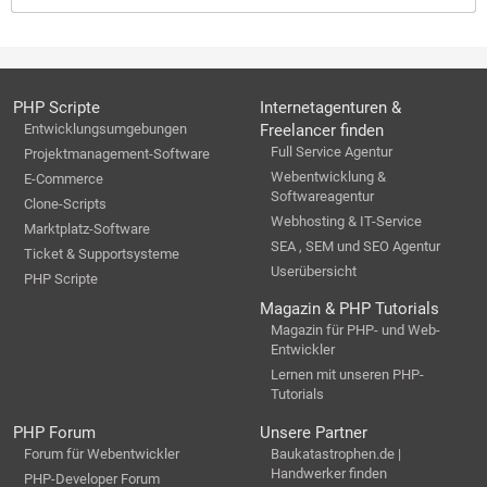
PHP Scripte
Internetagenturen &
Entwicklungsumgebungen
Freelancer finden
Full Service Agentur
Projektmanagement-Software
Webentwicklung &
E-Commerce
Softwareagentur
Clone-Scripts
Webhosting & IT-Service
Marktplatz-Software
SEA , SEM und SEO Agentur
Ticket & Supportsysteme
Userübersicht
PHP Scripte
Magazin & PHP Tutorials
Magazin für PHP- und Web-
Entwickler
Lernen mit unseren PHP-
Tutorials
PHP Forum
Unsere Partner
Forum für Webentwickler
Baukatastrophen.de |
Handwerker finden
PHP-Developer Forum