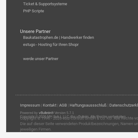
Ticket & Supportsysteme
PHP Scripte
Unsere Partner
Baukatastrophen.de | Handwerker finden
estugo - Hosting für Ihren Shopr
werde unser Partner
Impressum
|
Kontakt
|
AGB
|
Haftungsaussschluß
|
Datenschutzerk
Powered by
vBulletin®
Version 5.7.1
Copyright © 2026 MH Sub I, LLC dba vBulletin. Alle Rechte vorbehalten.
Copyright © 1996 - 2026
ebiz-consult GmbH & Co. KG
. Alle Rechte v
Die auf dieser Seite verwendeten Produktbezeichnungen, Namen u
jeweiligen Firmen.