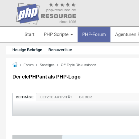
Start
PHP Scripte
PHP-Forum
Agenturen 
Heutige Beiträge
Benutzerliste
Forum
Sonstiges
Off-Topic Diskussionen
Der elePHPant als PHP-Logo
BEITRÄGE
LETZTE AKTIVITÄT
BILDER