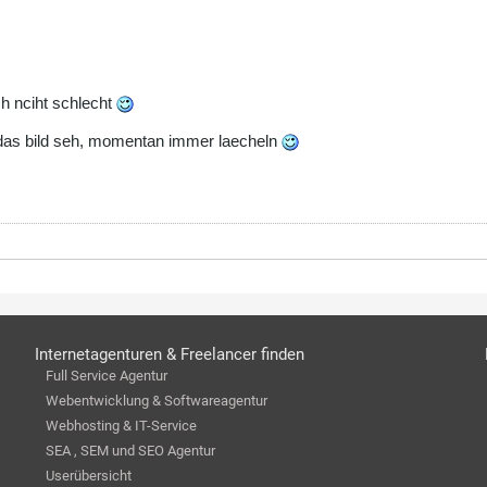
ch nciht schlecht
das bild seh, momentan immer laecheln
Internetagenturen & Freelancer finden
Full Service Agentur
Webentwicklung & Softwareagentur
Webhosting & IT-Service
SEA , SEM und SEO Agentur
Userübersicht