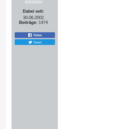
Dabei seit:
30.06.2002
Beiträge:
1474
Teilen
Tweet