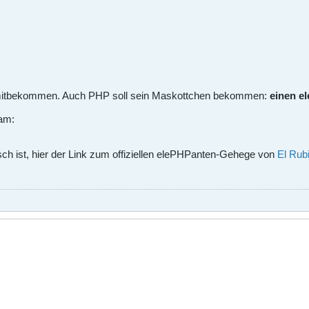
ts mitbekommen. Auch PHP soll sein Maskottchen bekommen:
einen e
kam:
h ist, hier der Link zum offiziellen elePHPanten-Gehege von
El Rub