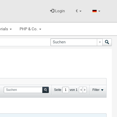
Login
€
rials
PHP & Co.
Seite
von
1
Filter