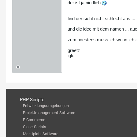
der ist ja niedlich
...
find der sieht nicht schlecht aus ...
und die idee mit dem namen ... au
zumindestens muss ich wenn ich 
greetz
iglo
PHP Scripte
Entwicklungsumgebungen
Projektmanagement-Software
E-Commerce
Clone-Scripts
Marktplatz-Software