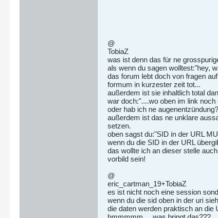
@
TobiaZ
was ist denn das für ne grosspurig
als wenn du sagen wolltest:"hey, w
das forum lebt doch von fragen a
formum in kurzester zeit tot...
außerdem ist sie inhaltlich total d
war doch:"....wo oben im link noch
oder hab ich ne augenentzündung?
außerdem ist das ne unklare aussag
setzen.
oben sagst du:"SID in der URL MU
wenn du die SID in der URL übergib
das wollte ich an dieser stelle au
vorbild sein!
@
eric_cartman_19+TobiaZ
es ist nicht noch eine session son
wenn du die sid oben in der uri si
die daten werden praktisch an die
hmmmmm.....was bringt das???