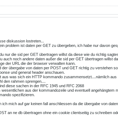
rosse diskussion lostreten...
s ein problem ist daten per GET zu übergeben, ich habe nur davon 
du nur die sid per GET übertragen willst da diese wie du richtig sagtes
ls du auch noch andere daten außer die sid per GET übertragen willst
ge der URL die der browser verwalten kann.
 der übergabe von daten per POST und GET richtig zu verstehen sol
esponse und general header anschauen.
klärt aus was sich ein HTTP kommando zusammensetzt....nämlich 
hl den rahmen sprengen....
 sind diese sachen in der RFC 1945 und RFC 2068
im wesentlichen aus der kommandozeile und eventuell angehängtem m
mando spezifizieren.
 ich mich auf gar keinen fall anschliessen da die übergabe von daten 
OST an ne db übertragen ohne ein cookie clientseitig zu schreiben od