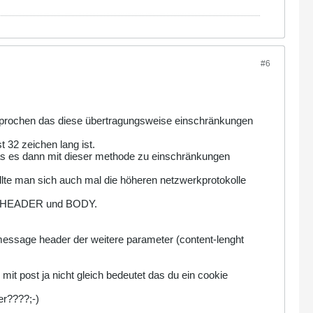
#6
gesprochen das diese übertragungsweise einschränkungen
t 32 zeichen lang ist.
 das es dann mit dieser methode zu einschränkungen
lte man sich auch mal die höheren netzwerkprotokolle
aus HEADER und BODY.
essage header der weitere parameter (content-lenght
mit post ja nicht gleich bedeutet das du ein cookie
er????;-)