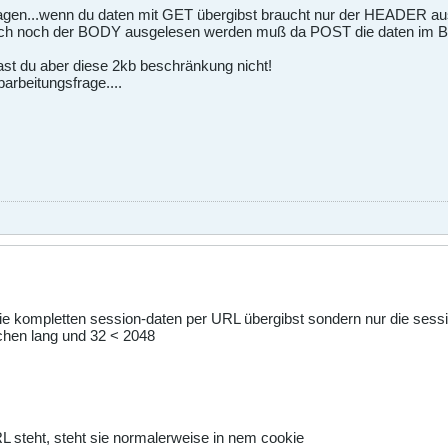
sagen...wenn du daten mit GET übergibst braucht nur der HEADER au
noch der BODY ausgelesen werden muß da POST die daten im BODY
st du aber diese 2kb beschränkung nicht!
barbeitungsfrage....
ie kompletten session-daten per URL übergibst sondern nur die session
ichen lang und 32 < 2048
RL steht, steht sie normalerweise in nem cookie