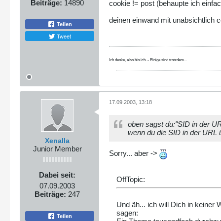
Beiträge:
14890
cookie != post (behaupte ich einfa
deinen einwand mit unabsichtlich c
Teilen
Tweet
Ich denke, also bin ich. - Einige sind trotzdem...
17.09.2003, 13:18
oben sagst du:"SID in der 
wenn du die SID in der URL ü
Xenalla
Junior Member
Sorry... aber ->
Dabei seit:
OffTopic:
07.09.2003
Beiträge:
247
Und äh... ich will Dich in keiner
sagen:
Teilen