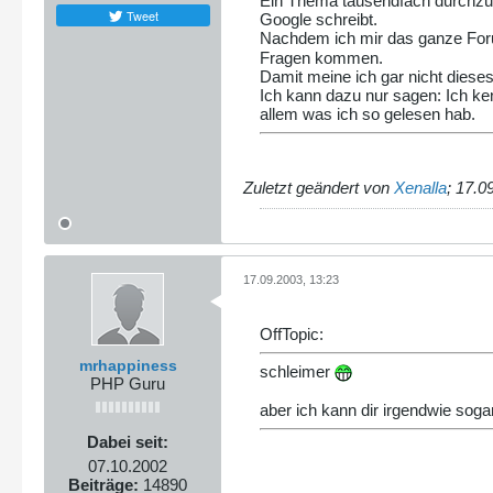
Ein Thema tausendfach durchzuk
Tweet
Google schreibt.
Nachdem ich mir das ganze For
Fragen kommen.
Damit meine ich gar nicht diese
Ich kann dazu nur sagen: Ich ken
allem was ich so gelesen hab.
Zuletzt geändert von
Xenalla
;
17.0
17.09.2003, 13:23
OffTopic:
mrhappiness
schleimer
PHP Guru
aber ich kann dir irgendwie sogar
Dabei seit:
07.10.2002
Beiträge:
14890