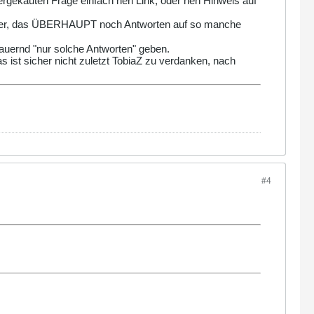
rgekäuten Frage einfach nen Link, oder nen Hinweis auf
her, das ÜBERHAUPT noch Antworten auf so manche
dauernd "nur solche Antworten" geben.
s ist sicher nicht zuletzt TobiaZ zu verdanken, nach
#4