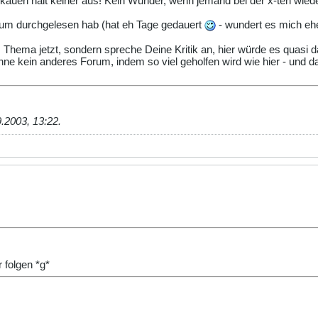
auen hält keiner aus! Kein Wunder, wenn jemand bei der x-ten wiede
um durchgelesen hab (hat eh Tage gedauert
- wundert es mich e
s Thema jetzt, sondern spreche Deine Kritik an, hier würde es quasi 
ne kein anderes Forum, indem so viel geholfen wird wie hier - und da
9.2003, 13:22
.
 folgen *g*