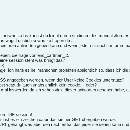
e antwort....das kannst du leicht durch studieren des manuals/forums
as wagst du dich sowas zu fragen du ....
uf die man antworten geben kann und wenn jeder nur noch im forum 
aneben, die frage von eric_cartman_19
 eine session steht was bringt das?
;-)
e:"ich halte es bei manschen projekten absichtlich so, dass ich die
SS angegeben werden, wenn der User keine Cookies unterstützt"
st setzt du auch unabsichtlich kein cookie.... oder?
ch mal loswerden da ich schon viele dieser antworten gesehen habe, a
dern DIE session!
ehst ist es ein zeichen dafür das sie per GET übergeben wurde.
 URL gehängt was aber den nachteil hat das jeder sie sehen kann und