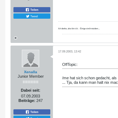
Teilen
Tweet
Ich denke, also bin ich. - Einige sind trotzdem...
17.09.2003, 13:42
OffTopic:
Xenalla
Junior Member
/me hat sich schon gedacht, als
... Tja, da kann man halt nix m
Dabei seit:
07.09.2003
Beiträge:
247
Teilen