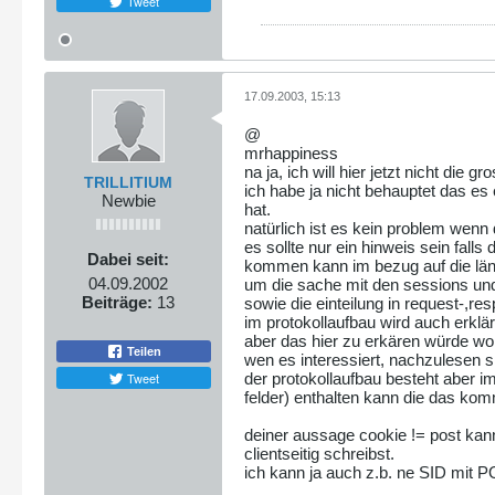
Tweet
17.09.2003, 15:13
@
mrhappiness
na ja, ich will hier jetzt nicht die g
TRILLITIUM
ich habe ja nicht behauptet das e
Newbie
hat.
natürlich ist es kein problem wenn 
es sollte nur ein hinweis sein fal
Dabei seit:
kommen kann im bezug auf die län
04.09.2002
um die sache mit den sessions und
Beiträge:
13
sowie die einteilung in request-,r
im protokollaufbau wird auch er
aber das hier zu erkären würde wo
Teilen
wen es interessiert, nachzulesen
Tweet
der protokollaufbau besteht aber 
felder) enthalten kann die das kom
deiner aussage cookie != post kann
clientseitig schreibst.
ich kann ja auch z.b. ne SID mit P