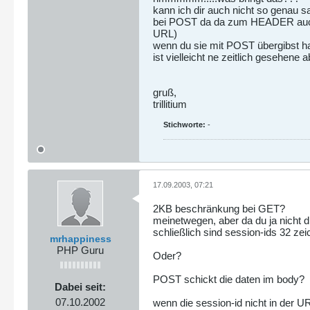
kann ich dir auch nicht so genau 
bei POST da da zum HEADER auch 
URL)
wenn du sie mit POST übergibst ha
ist vielleicht ne zeitlich gesehene a
gruß,
trillitium
Stichworte:
-
17.09.2003, 07:21
2KB beschränkung bei GET?
meinetwegen, aber da du ja nicht d
schließlich sind session-ids 32 ze
mrhappiness
PHP Guru
Oder?
POST schickt die daten im body?
Dabei seit:
07.10.2002
wenn die session-id nicht in der U