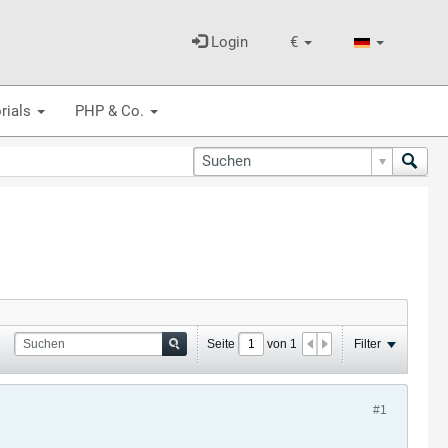
Login
€
rials
PHP & Co.
Seite
von
1
Filter
#1