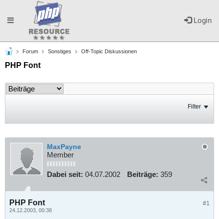
Toggle
Login
Forum
Sonstiges
Off-Topic Diskussionen
navigation
PHP Font
Filter
MaxPayne
Member
Dabei seit:
04.07.2002
Beiträge:
359
PHP Font
#1
24.12.2003, 00:38