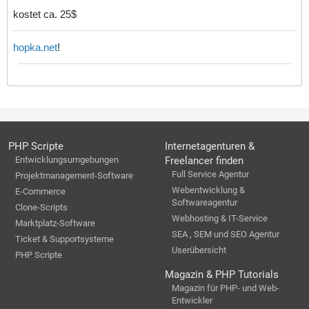
kostet ca. 25$
hopka.net
!
PHP Scripte
Internetagenturen &
Entwicklungsumgebungen
Freelancer finden
Full Service Agentur
Projektmanagement-Software
Webentwicklung &
E-Commerce
Softwareagentur
Clone-Scripts
Webhosting & IT-Service
Marktplatz-Software
SEA , SEM und SEO Agentur
Ticket & Supportsysteme
Userübersicht
PHP Scripte
Magazin & PHP Tutorials
Magazin für PHP- und Web-
Entwickler