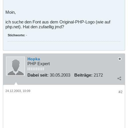
Moin,
ich suche den Font aus dem Original-PHP-Logo (wie auf
php.net). Hat den zufaellig jmd?
Stichworte:
-
Hopka
PHP Expert
Dabei seit:
30.05.2003
Beiträge:
2172
24.12.2003, 10:09
#2