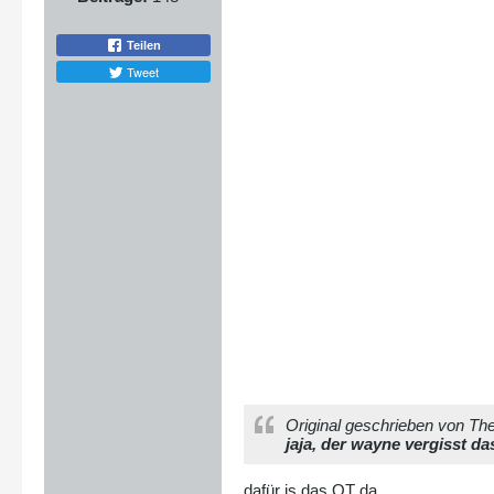
Teilen
Tweet
Original geschrieben von Th
jaja, der wayne vergisst d
dafür is das OT da.....