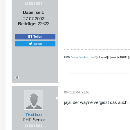
Dabei seit:
27.07.2002
Beiträge:
22623
Teilen
Tweet
INFO
:
Erst suchen, dann posten!
[color=red] | [/color]MANUAL(s
08.01.2004, 21:08
jaja, der wayne vergisst das auch
TheUser
PHP Senior