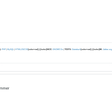
)
:
PHP
|
MySQL
|
HTML/JS/CSS
[color=red] | [/color]NICE
:
GNOME Do
|
TESTS
:
Gästebuch
[color=red] | [/color]IM
:
Jabber.org
 immer