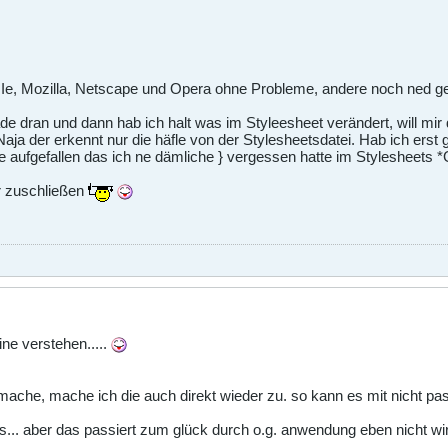
 Ie, Mozilla, Netscape und Opera ohne Probleme, andere noch ned ge
rade dran und dann hab ich halt was im Styleesheet verändert, will m
aja der erkennt nur die häfle von der Stylesheetsdatei. Hab ich erst
de aufgefallen das ich ne dämliche } vergessen hatte im Stylesheets *
r zuschließen
ine verstehen.....
 mache, mache ich die auch direkt wieder zu. so kann es mit nicht p
.. aber das passiert zum glück durch o.g. anwendung eben nicht wirkl