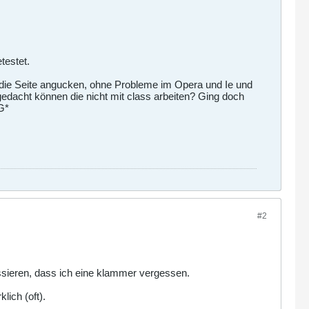
testet.
ir die Seite angucken, ohne Probleme im Opera und Ie und
 gedacht können die nicht mit class arbeiten? Ging doch
G*
#2
assieren, dass ich eine klammer vergessen.
ich (oft).