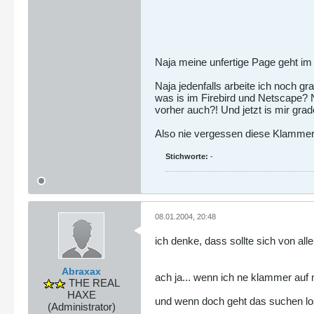
Naja meine unfertige Page geht im
Naja jedenfalls arbeite ich noch g
was is im Firebird und Netscape? N
vorher auch?! Und jetzt is mir gra
Also nie vergessen diese Klamme
Stichworte:
-
08.01.2004, 20:48
ich denke, dass sollte sich von alle
Abraxax
ach ja... wenn ich ne klammer auf
THE REAL
HAXE
und wenn doch geht das suchen los.
(Administrator)