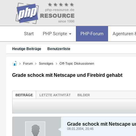
Start
PHP Scripte
PHP-Forum
Agenturen 
Heutige Beiträge
Benutzerliste
Forum
Sonstiges
Off-Topic Diskussionen
Grade schock mit Netscape und Firebird gehabt
BEITRÄGE
LETZTE AKTIVITÄT
BILDER
Grade schock mit Netscape un
08.01.2004, 20:46