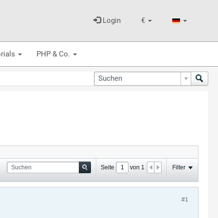
Login
€
rials
PHP & Co.
Seite
von
1
Filter
#1