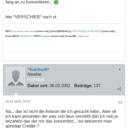
fang an zu konvertieren...
btw *VERSCHIEB* nach ot
INFO
:
Erst suchen, dann posten!
[color=red] | [/color]MANUAL(s)
:
PHP
|
MySQL
|
HTML/JS/CSS
[color=red] |
[/color]NICE
:
GNOME Do
|
TESTS
:
Gästebuch
[color=red] | [/color]IM
:
Jabber.org
|
^EckSteiN^
Newbie
Dabei seit:
06.02.2002
Beiträge:
137
09.01.2004, 20:53
#3
Na... das ist nicht die Antwort die ich gesucht habe.. Aber ok
ich kann jemanden der was von linux versteht (bin ich net) ja
bezahlen das der mir das konvertiert... wo bekommt man
günstige Credite ?