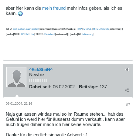
aber hier kann die
mein freund
mehr infos geben, als ich es
kann.
INFO
:
Erst suchen, dann posten!
[color=red] | [/color]MANUAL(s)
:
PHP
|
MySQL
|
HTML/JS/CSS
[color=red] |
[/color]NICE
:
GNOME Do
|
TESTS
:
Gästebuch
[color=red] | [/color]IM
:
Jabber.org
|
^EckSteiN^
Newbie
Dabei seit:
06.02.2002
Beiträge:
137
09.01.2004, 21:16
#7
Naja gut lassen wir das mal so im Raume stehen... hab das
Gefühl ich werd hier für äusserst dumm verkauft.. kann aber
auch trügen daher mach ich hier keine Vorwürfe.
Danke für die endlich sinnvolle Antwort :-)