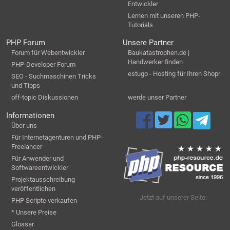
Entwickler
Lernen mit unseren PHP-
Tutorials
PHP Forum
Unsere Partner
Forum für Webentwickler
Baukatastrophen.de |
Handwerker finden
PHP-Developer Forum
estugo - Hosting für Ihren Shopr
SEO - Suchmaschinen Tricks
und Tipps
off-topic Diskussionen
werde unser Partner
Informationen
Über uns
Für Internetagenturen und PHP-
Freelancer
Für Anwender und
Softwareentwickler
Projektausschreibung
veröffentlichen
Jetzt auf unserer Seite:
PHP Scripte verkaufen
* Unsere Preise
Glossar