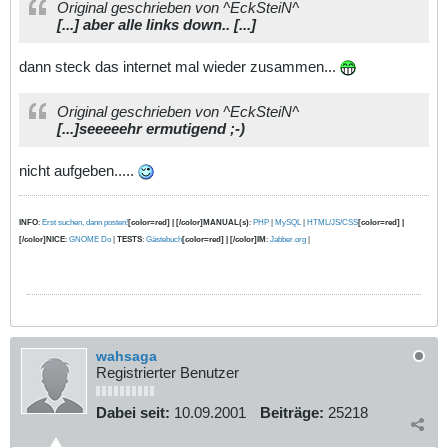
Original geschrieben von ^EckSteiN^
[...] aber alle links down.. [...]
dann steck das internet mal wieder zusammen...
Original geschrieben von ^EckSteiN^
[...]seeeeehr ermutigend ;-)
nicht aufgeben.....
INFO
:
Erst suchen, dann posten!
[color=red] | [/color]MANUAL(s)
:
PHP
|
MySQL
|
HTML/JS/CSS
[color=red] |
[/color]NICE
:
GNOME Do
|
TESTS
:
Gästebuch
[color=red] | [/color]IM
:
Jabber.org
|
wahsaga
Registrierter Benutzer
Dabei seit:
10.09.2001
Beiträge:
25218