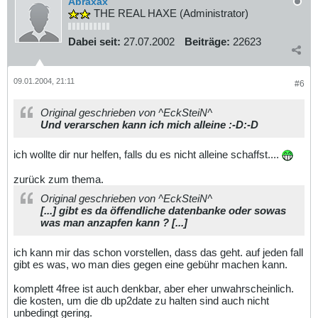
Abraxax
THE REAL HAXE (Administrator)
Dabei seit:
27.07.2002
Beiträge:
22623
09.01.2004, 21:11
#6
Original geschrieben von ^EckSteiN^
Und verarschen kann ich mich alleine :-D:-D
ich wollte dir nur helfen, falls du es nicht alleine schaffst....
zurück zum thema.
Original geschrieben von ^EckSteiN^
[...] gibt es da öffendliche datenbanke oder sowas
was man anzapfen kann ? [...]
ich kann mir das schon vorstellen, dass das geht. auf jeden fall
gibt es was, wo man dies gegen eine gebühr machen kann.
komplett 4free ist auch denkbar, aber eher unwahrscheinlich.
die kosten, um die db up2date zu halten sind auch nicht
unbedingt gering.