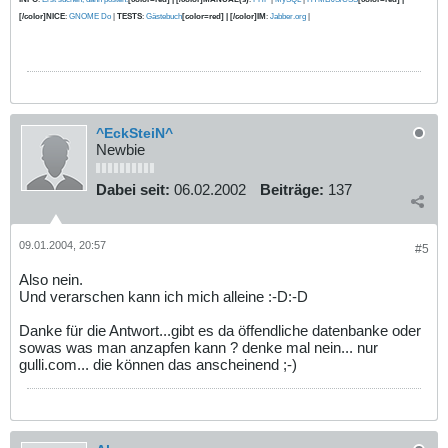
[/color]NICE
:
GNOME Do
|
TESTS
:
Gästebuch
[color=red] | [/color]IM
:
Jabber.org
|
^EckSteiN^
Newbie
Dabei seit:
06.02.2002
Beiträge:
137
09.01.2004, 20:57
#5
Also nein.
Und verarschen kann ich mich alleine :-D:-D
Danke für die Antwort...gibt es da öffendliche datenbanke oder
sowas was man anzapfen kann ? denke mal nein... nur
gulli.com... die können das anscheinend ;-)