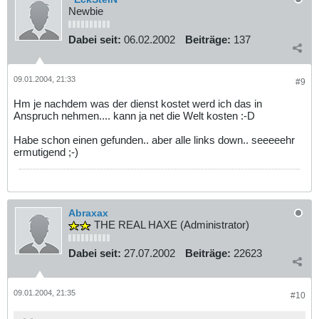
Newbie
Dabei seit:
06.02.2002
Beiträge:
137
09.01.2004, 21:33
#9
Hm je nachdem was der dienst kostet werd ich das in
Anspruch nehmen.... kann ja net die Welt kosten :-D
Habe schon einen gefunden.. aber alle links down.. seeeeehr
ermutigend ;-)
Abraxax
THE REAL HAXE (Administrator)
Dabei seit:
27.07.2002
Beiträge:
22623
09.01.2004, 21:35
#10