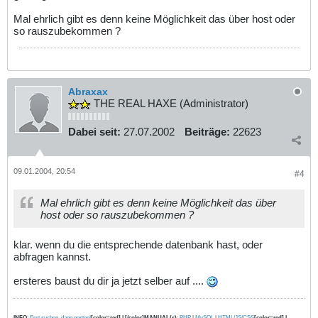
Mal ehrlich gibt es denn keine Möglichkeit das über host oder
so rauszubekommen ?
Abraxax
THE REAL HAXE (Administrator)
Dabei seit:
27.07.2002
Beiträge:
22623
09.01.2004, 20:54
#4
Mal ehrlich gibt es denn keine Möglichkeit das über
host oder so rauszubekommen ?
klar. wenn du die entsprechende datenbank hast, oder
abfragen kannst.
ersteres baust du dir ja jetzt selber auf ....
INFO
:
Erst suchen, dann posten!
[color=red] | [/color]MANUAL(s)
:
PHP
|
MySQL
|
HTML/JS/CSS
[color=red] |