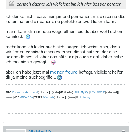
danach dachte ich vielleicht bin ich hier besser beraten
ich denke nicht, dass hier jemand permanent mit diesen ip-dbs
zu tun hat und dir daher eine perfekte antwort liefern kann.
mann kann dir nur neue wege öffnen, die du aber wohl schon
kanntest..
mehr kann ich leider auch nicht sagen. ich weiss aber, dass
wir firmentechnisch einen externen dienst nutzen, der eine
solche db besitzt. aber das nützt dir ja auch nicht. daher habe
ich mal nichts gesagt...
aber ich habe jetzt mal
meinen freund
befragt. vielleicht helfen
dir ja meine suchbegriffe...
INFO
:
Erst suchen, dann posten!
[color=red] | [/color]MANUAL(s)
:
PHP
|
MySQL
|
HTML/JS/CSS
[color=red] |
[/color]NICE
:
GNOME Do
|
TESTS
:
Gästebuch
[color=red] | [/color]IM
:
Jabber.org
|
^EckSteiN^