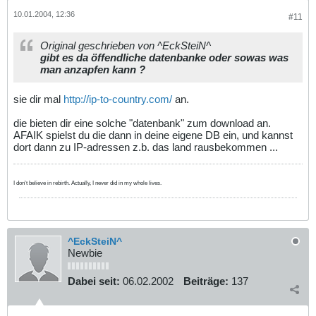
10.01.2004, 12:36
#11
Original geschrieben von ^EckSteiN^
gibt es da öffendliche datenbanke oder sowas was
man anzapfen kann ?
sie dir mal
http://ip-to-country.com/
an.
die bieten dir eine solche "datenbank" zum download an.
AFAIK spielst du die dann in deine eigene DB ein, und kannst
dort dann zu IP-adressen z.b. das land rausbekommen ...
I don't believe in rebirth. Actually, I never did in my whole lives.
^EckSteiN^
Newbie
Dabei seit:
06.02.2002
Beiträge:
137