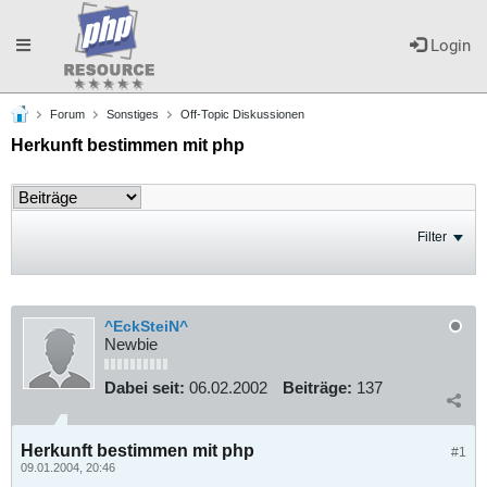
Toggle
Login
Forum
Sonstiges
Off-Topic Diskussionen
navigation
Herkunft bestimmen mit php
Filter
^EckSteiN^
Newbie
Dabei seit:
06.02.2002
Beiträge:
137
Herkunft bestimmen mit php
#1
09.01.2004, 20:46