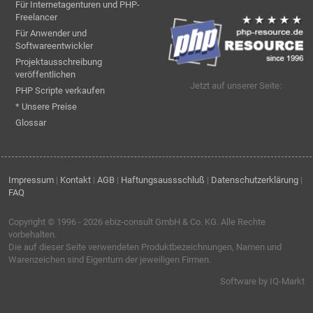
Für Internetagenturen und PHP-
Freelancer
Für Anwender und
Softwareentwickler
Projektausschreibung
veröffentlichen
Jetzt auf unserer Seite:
PHP Scripte verkaufen
* Unsere Preise
Glossar
Impressum
|
Kontakt
|
AGB
|
Haftungsaussschluß
|
Datenschutzerklärung
|
FAQ
Copyright © 1996 - 2026
ebiz-consult GmbH & Co. KG
. Alle Rechte
vorbehalten.
Die auf dieser Seite verwendeten Produktbezeichnungen, Namen und
Warenzeichen sind Eigentum der jeweiligen Firmen.
Software by IQ-Markt