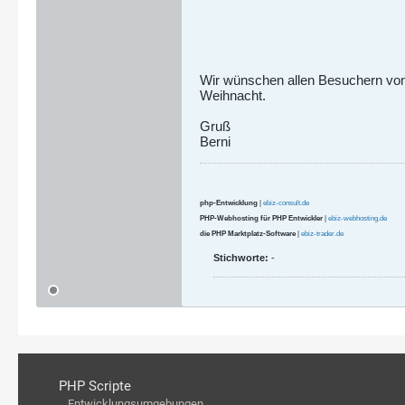
Wir wünschen allen Besuchern von
Weihnacht.
Gruß
Berni
php-Entwicklung
|
ebiz-consult.de
PHP-Webhosting für PHP Entwickler
|
ebiz-webhosting.de
die PHP Marktplatz-Software
|
ebiz-trader.de
Stichworte:
-
PHP Scripte
Entwicklungsumgebungen