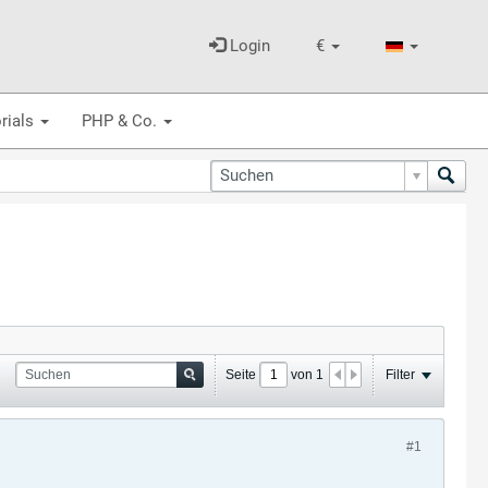
Login
€
rials
PHP & Co.
Seite
von
1
Filter
#1