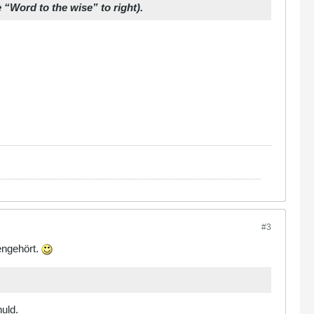
 “Word to the wise” to right).
#3
engehört.
uld.