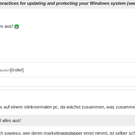
t practices for updating and protecting your Windows system (see
les aus!
[/color]
 QUELLTEXT!
s x auf einem stinknormalen pc, da wächst zusammen, was zusamm
t alles aus!
h sowieso, wer deren marketinggeplapper ernst nimmt, ist selber sch