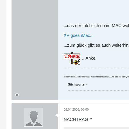
...das der Intel sich nu im MAC woh
XP goes iMac...
...zum glück gibt es auch weiterhi
...Anke
[color=blue]...ich sehe was, was du nicht siehst...und das ist der
Stichworte:
-
06.04.2006, 08:00
NACHTRAG™