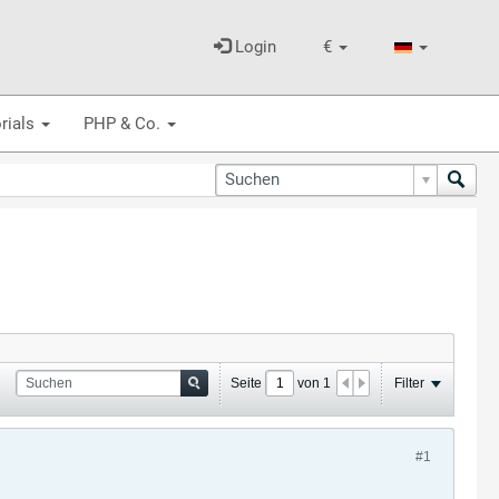
Login
€
rials
PHP & Co.
Seite
von
1
Filter
#1