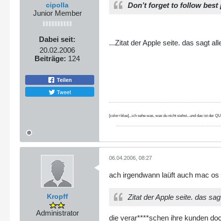
cipolla
Don’t forget to follow bes
Junior Member
Dabei seit:
...Zitat der Apple seite. das sagt al
20.02.2006
Beiträge:
124
Teilen
Tweet
[color=blue]...ich sehe was, was du nicht siehst...und das ist der
06.04.2006, 08:27
ach irgendwann laüft auch mac o
Kropff
Zitat der Apple seite. das sag
Administrator
die verar****schen ihre kunden doc