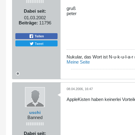
gruß
Dabei seit:
peter
01.03.2002
Beiträge:
11796
Teilen
Tweet
Nukular, das Wort ist N-u-k-u-l-a
Meine Seite
08.04.2006, 16:47
AppleKisten haben keinerlei Vorte
uschi
Banned
Dabei seit: