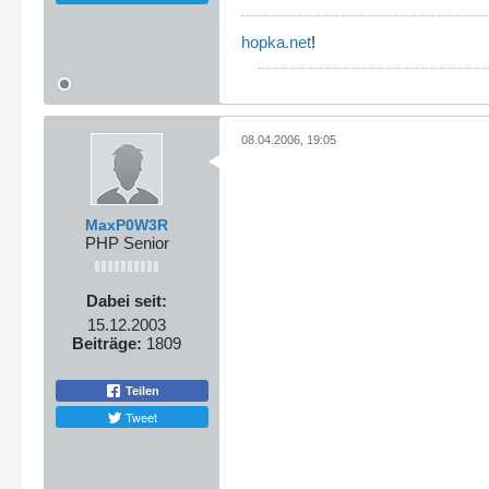
hopka.net
!
08.04.2006, 19:05
MaxP0W3R
PHP Senior
Dabei seit:
15.12.2003
Beiträge:
1809
Teilen
Tweet