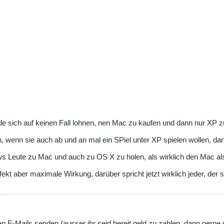
de sich auf keinen Fall lohnen, nen Mac zu kaufen und dann nur XP z
, wenn sie auch ab und an mal ein SPiel unter XP spielen wollen, da
s Leute zu Mac und auch zu OS X zu holen, als wirklich den Mac als 
fekt aber maximale Wirkung, darüber spricht jetzt wirklich jeder, de
en E-Mails senden (ausser ihr seid bereit geld zu zahlen, dann gerne