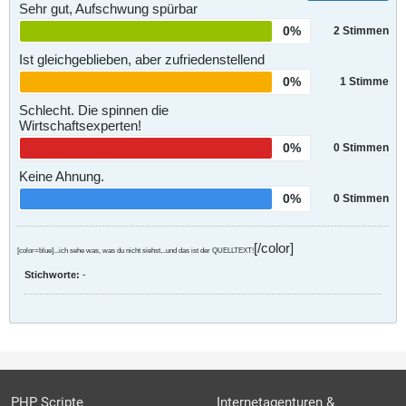
Sehr gut, Aufschwung spürbar
0%
2
Stimmen
Ist gleichgeblieben, aber zufriedenstellend
0%
1
Stimme
Schlecht. Die spinnen die
Wirtschaftsexperten!
0%
0
Stimmen
Keine Ahnung.
0%
0
Stimmen
[/color]
[color=blue]...ich sehe was, was du nicht siehst...und das ist der QUELLTEXT!
Stichworte:
-
PHP Scripte
Internetagenturen &