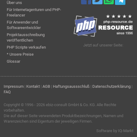
Über uns
Für Internetagenturen und PHP-
Freelancer
Für Anwender und
Softwareentwickler
Projektausschreibung
veröffentlichen
Jetzt auf unserer Seite:
PHP Scripte verkaufen
* Unsere Preise
Glossar
Impressum
|
Kontakt
|
AGB
|
Haftungsaussschluß
|
Datenschutzerklärung
|
FAQ
Copyright © 1996 - 2026
ebiz-consult GmbH & Co. KG
. Alle Rechte
vorbehalten.
Die auf dieser Seite verwendeten Produktbezeichnungen, Namen und
Warenzeichen sind Eigentum der jeweiligen Firmen.
Software by IQ-Markt