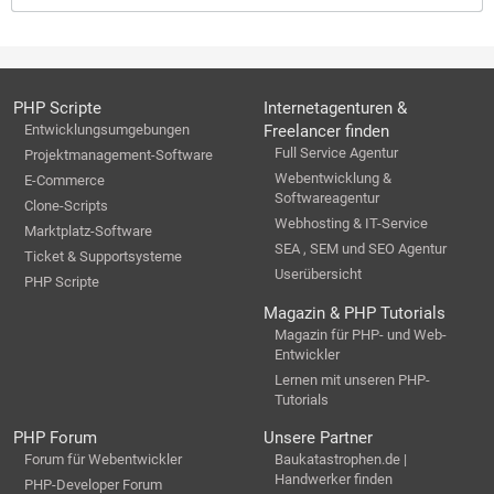
PHP Scripte
Internetagenturen &
Entwicklungsumgebungen
Freelancer finden
Full Service Agentur
Projektmanagement-Software
Webentwicklung &
E-Commerce
Softwareagentur
Clone-Scripts
Webhosting & IT-Service
Marktplatz-Software
SEA , SEM und SEO Agentur
Ticket & Supportsysteme
Userübersicht
PHP Scripte
Magazin & PHP Tutorials
Magazin für PHP- und Web-
Entwickler
Lernen mit unseren PHP-
Tutorials
PHP Forum
Unsere Partner
Forum für Webentwickler
Baukatastrophen.de |
Handwerker finden
PHP-Developer Forum