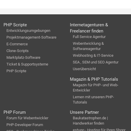
PHP Scripte
Internetagenturen &
Entwicklungsumgebungen
Freelancer finden
Full Service Agentur
Projektmanagement-Software
Webentwicklung &
E-Commerce
Softwareagentur
Clone-Scripts
Webhosting & IT-Service
Marktplatz-Software
SEA , SEM und SEO Agentur
Ticket & Supportsysteme
Userübersicht
PHP Scripte
Magazin & PHP Tutorials
Magazin für PHP- und Web-
Entwickler
Lernen mit unseren PHP-
Tutorials
PHP Forum
Unsere Partner
Forum für Webentwickler
Baukatastrophen.de |
Handwerker finden
PHP-Developer Forum
estugo - Hosting für Ihren Shopr