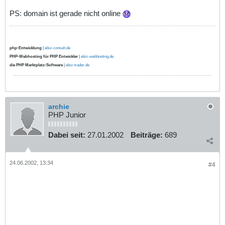
PS: domain ist gerade nicht online
php-Entwicklung
|
ebiz-consult.de
PHP-Webhosting für PHP Entwickler
|
ebiz-webhosting.de
die PHP Marktplatz-Software
|
ebiz-trader.de
archie
PHP Junior
Dabei seit:
27.01.2002
Beiträge:
689
24.06.2002, 13:34
#4