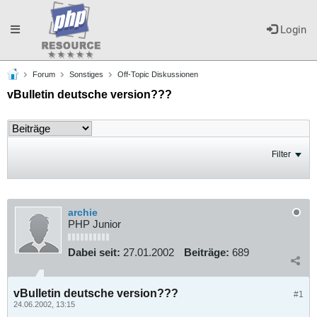
Toggle
Login
Forum
Sonstiges
Off-Topic Diskussionen
navigation
vBulletin deutsche version???
Filter
archie
PHP Junior
Dabei seit:
27.01.2002
Beiträge:
689
vBulletin deutsche version???
#1
24.06.2002, 13:15