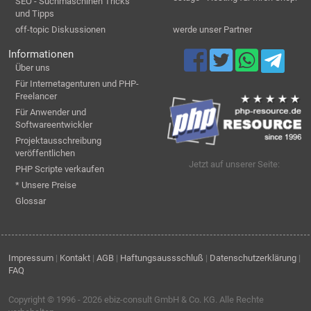
SEO - Suchmaschinen Tricks
und Tipps
off-topic Diskussionen
werde unser Partner
Informationen
Über uns
Für Internetagenturen und PHP-
Freelancer
Für Anwender und
Softwareentwickler
Projektausschreibung
veröffentlichen
Jetzt auf unserer Seite:
PHP Scripte verkaufen
* Unsere Preise
Glossar
Impressum
|
Kontakt
|
AGB
|
Haftungsaussschluß
|
Datenschutzerklärung
|
FAQ
Copyright © 1996 - 2026
ebiz-consult GmbH & Co. KG
. Alle Rechte