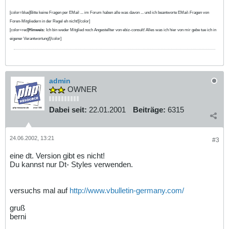
[color=blue]Bitte keine Fragen per EMail ... im Forum haben alle was davon ... und ich beantworte EMail-Fragen von
Foren-Mitgliedern in der Regel eh nicht![/color]
[color=red]
Hinweis:
Ich bin weder Mitglied noch Angestellter von ebiz-consult! Alles was ich hier von mir gebe tue ich in
eigener Verantwortung![/color]
admin
OWNER
Dabei seit:
22.01.2001
Beiträge:
6315
24.06.2002, 13:21
#3
eine dt. Version gibt es nicht!
Du kannst nur Dt- Styles verwenden.
versuchs mal auf
http://www.vbulletin-germany.com/
gruß
berni