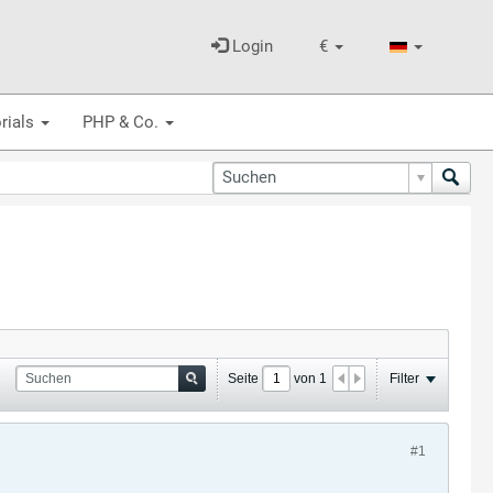
Login
€
rials
PHP & Co.
Seite
von
1
Filter
#1