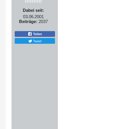
Dabei seit:
03.06.2001
Beiträge:
2037
Teilen
Tweet