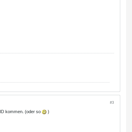
#3
er ID kommen. (oder so
)