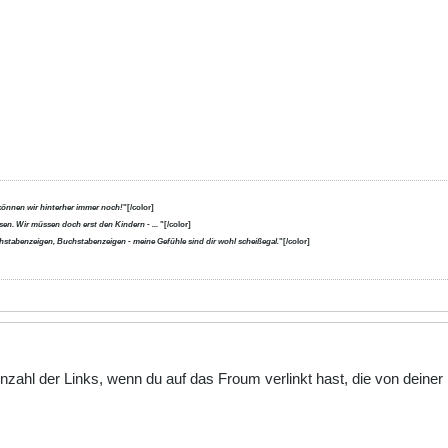
können wir hinterher immer noch!
"[/color]
en. Wir müssen doch erst den Kindern - ...
"[/color]
uchstabenzeigen, Buchstabenzeigen - meine Gefühle sind dir wohl scheißegal.
"[/color]
 Anzahl der Links, wenn du auf das Froum verlinkt hast, die von dein