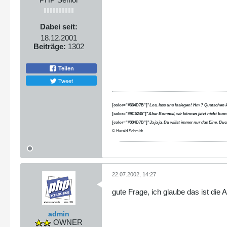
Dabei seit:
18.12.2001
Beiträge:
1302
Teilen
Tweet
[color="#334D7B"]"
Los, lass uns loslegen! Hm ? Quatschen 
[color="#9C5245"]"
Aber Bommel, wir können jetzt nicht bums
[color="#334D7B"]"
Ja ja ja. Du willst immer nur das Eine. B
© Harald Schmidt
22.07.2002, 14:27
gute Frage, ich glaube das ist die
admin
OWNER