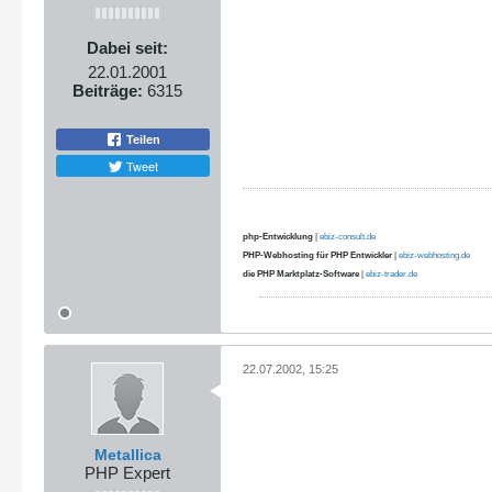
Dabei seit:
22.01.2001
Beiträge:
6315
Teilen
Tweet
php-Entwicklung
|
ebiz-consult.de
PHP-Webhosting für PHP Entwickler
|
ebiz-webhosting.de
die PHP Marktplatz-Software
|
ebiz-trader.de
22.07.2002, 15:25
Metallica
PHP Expert