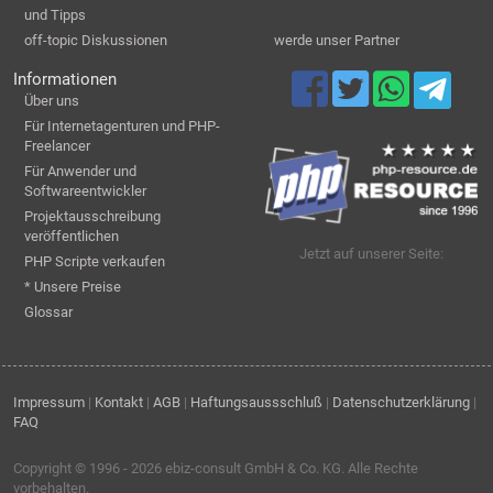
und Tipps
off-topic Diskussionen
werde unser Partner
Informationen
Über uns
Für Internetagenturen und PHP-
Freelancer
Für Anwender und
Softwareentwickler
Projektausschreibung
veröffentlichen
Jetzt auf unserer Seite:
PHP Scripte verkaufen
* Unsere Preise
Glossar
Impressum
|
Kontakt
|
AGB
|
Haftungsaussschluß
|
Datenschutzerklärung
|
FAQ
Copyright © 1996 - 2026
ebiz-consult GmbH & Co. KG
. Alle Rechte
vorbehalten.