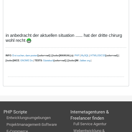
in anbedracht der aktuellen situation ...... hat der dritte chirurg
wohl recht
INFO
:
Erst suchen, dann posten!
[color=red] | [/color]MANUAL(s)
:
PHP
|
MySQL
|
HTML/JS/CSS
[color=red] |
[/color]NICE
:
GNOME Do
|
TESTS
:
Gästebuch
[color=red] | [/color]IM
:
Jabber.org
|
PHP Scripte
Internetagenturen &
Entwicklungsumgebungen
Freelancer finden
Full Service Agentur
Projektmanagement-Software
Webentwicklung &
E-Commerce