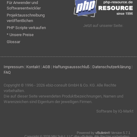
Für Anwender und
Softwareentwickler
Projektausschreibung
veröffentlichen
Jetzt auf unserer Seite:
PHP Scripte verkaufen
* Unsere Preise
Glossar
Impressum
|
Kontakt
|
AGB
|
Haftungsaussschluß
|
Datenschutzerklärung
|
FAQ
Copyright © 1996 - 2026
ebiz-consult GmbH & Co. KG
. Alle Rechte
vorbehalten.
Die auf dieser Seite verwendeten Produktbezeichnungen, Namen und
Warenzeichen sind Eigentum der jeweiligen Firmen.
Software by IQ-Markt
Powered by
vBulletin®
Version 5.7.1
Copyright © 2026 MH Sub I, LLC dba vBulletin. Alle Rechte vorbehalten.