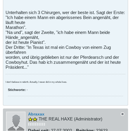
Unterhalten sich 3 Chirurgen, wer der beste ist. Sagt der Erste:
"Ich habe einem Mann ein abgerissenes Bein angenäht, der
läuft heute
Marathon".
"Na und", sagt der Zweite, "ich habe einem Mann beide
Hände_angenäht,
der ist heute Pianist".
Der Dritte: "In Texas ist mal ein Cowboy von einem Zug
überfahren
worden, und übrig geblieben ist nur der Pferdearsch und der
Cowboyhut. Das hab ich zusammengenäht und der ist heute
Präsident..."
I don't believe in rebirth. Actually, I never did in my whole lives.
Stichworte:
-
Abraxax
THE REAL HAXE (Administrator)
Dabei seit:
27.07.2002
Beiträge:
22623