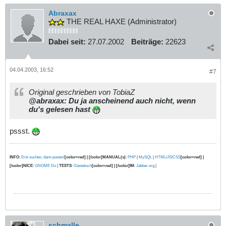
Abraxax
THE REAL HAXE (Administrator)
Dabei seit:
27.07.2002
Beiträge:
22623
04.04.2003, 16:52
#7
Original geschrieben von TobiaZ
@abraxax: Du ja anscheinend auch nicht, wenn
du's gelesen hast
pssst.
INFO
:
Erst suchen, dann posten!
[color=red] | [/color]MANUAL(s)
:
PHP
|
MySQL
|
HTML/JS/CSS
[color=red] |
[/color]NICE
:
GNOME Do
|
TESTS
:
Gästebuch
[color=red] | [/color]IM
:
Jabber.org
|
schmalle