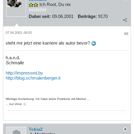
Ich Root, Du nix
Dabei seit:
09.06.2001
Beiträge:
9170
07.04.2003, 08:03
#8
steht mir jetzt eine karriere als autor bevor?
h.a.n.d.
Schmalle
http://impressed.by
http://blog.schmalenberger.it
Wichtige Anmerkung: Ich habe keine Probleme mit Alkohol ...
... nur ohne :-)
TobiaZ