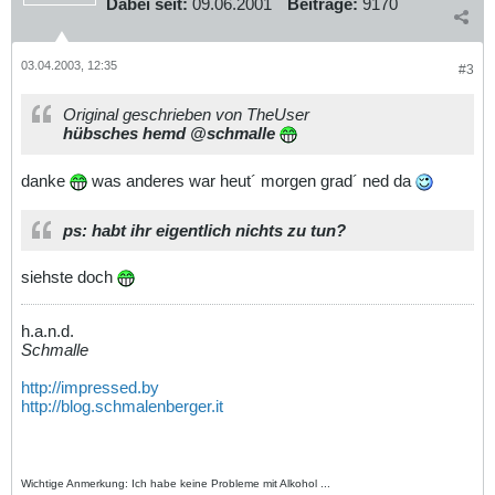
Dabei seit:
09.06.2001
Beiträge:
9170
03.04.2003, 12:35
#3
Original geschrieben von TheUser
hübsches hemd @schmalle
danke
was anderes war heut´ morgen grad´ ned da
ps: habt ihr eigentlich nichts zu tun?
siehste doch
h.a.n.d.
Schmalle
http://impressed.by
http://blog.schmalenberger.it
Wichtige Anmerkung: Ich habe keine Probleme mit Alkohol ...