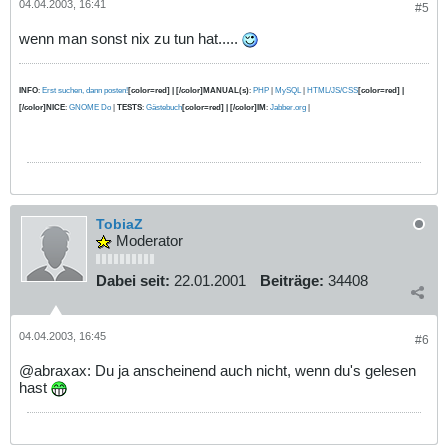
04.04.2003, 16:41
#5
wenn man sonst nix zu tun hat.....
INFO
:
Erst suchen, dann posten!
[color=red] | [/color]MANUAL(s)
:
PHP
|
MySQL
|
HTML/JS/CSS
[color=red] |
[/color]NICE
:
GNOME Do
|
TESTS
:
Gästebuch
[color=red] | [/color]IM
:
Jabber.org
|
TobiaZ
Moderator
Dabei seit:
22.01.2001
Beiträge:
34408
04.04.2003, 16:45
#6
@abraxax: Du ja anscheinend auch nicht, wenn du's gelesen
hast