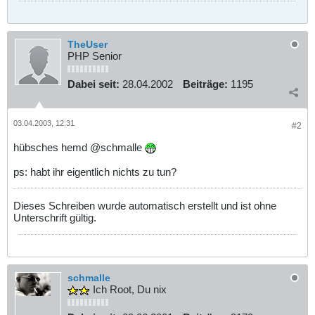
TheUser
PHP Senior
Dabei seit:
28.04.2002
Beiträge:
1195
03.04.2003, 12:31
#2
hübsches hemd @schmalle
ps: habt ihr eigentlich nichts zu tun?
Dieses Schreiben wurde automatisch erstellt und ist ohne
Unterschrift gültig.
schmalle
Ich Root, Du nix