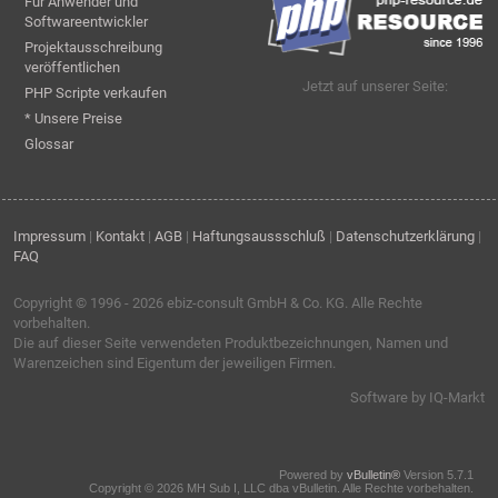
Für Anwender und
Softwareentwickler
Projektausschreibung
veröffentlichen
Jetzt auf unserer Seite:
PHP Scripte verkaufen
* Unsere Preise
Glossar
Impressum
|
Kontakt
|
AGB
|
Haftungsaussschluß
|
Datenschutzerklärung
|
FAQ
Copyright © 1996 - 2026
ebiz-consult GmbH & Co. KG
. Alle Rechte
vorbehalten.
Die auf dieser Seite verwendeten Produktbezeichnungen, Namen und
Warenzeichen sind Eigentum der jeweiligen Firmen.
Software by IQ-Markt
Powered by
vBulletin®
Version 5.7.1
Copyright © 2026 MH Sub I, LLC dba vBulletin. Alle Rechte vorbehalten.