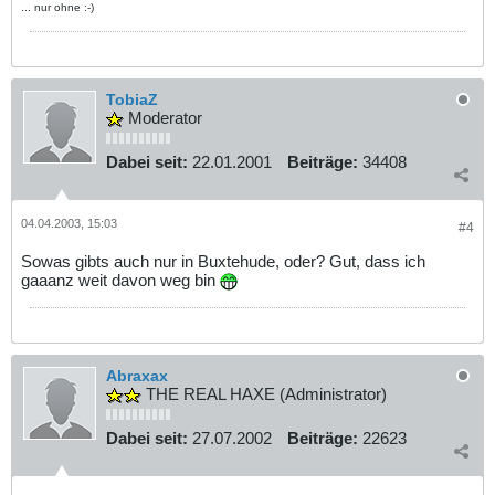
... nur ohne :-)
TobiaZ
Moderator
Dabei seit:
22.01.2001
Beiträge:
34408
04.04.2003, 15:03
#4
Sowas gibts auch nur in Buxtehude, oder? Gut, dass ich
gaaanz weit davon weg bin
Abraxax
THE REAL HAXE (Administrator)
Dabei seit:
27.07.2002
Beiträge:
22623