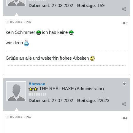
Dabei seit:
27.03.2002
Beiträge:
159
02.05.2003, 21:07
#3
kein Schimmer
ich hab keine
wie denn
Grüße an alle und weiterhin frohes Arbeiten
Abraxax
THE REAL HAXE (Administrator)
Dabei seit:
27.07.2002
Beiträge:
22623
02.05.2003, 21:47
#4