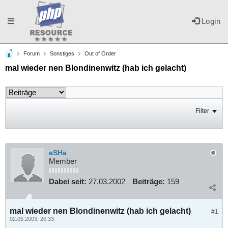
Toggle
Login
Forum
Sonstiges
Out of Order
navigation
mal wieder nen Blondinenwitz (hab ich gelacht)
Filter
eSHa
Member
Dabei seit:
27.03.2002
Beiträge:
159
mal wieder nen Blondinenwitz (hab ich gelacht)
#1
02.05.2003, 20:33