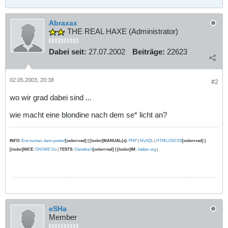
Abraxax
THE REAL HAXE (Administrator)
Dabei seit:
27.07.2002
Beiträge:
22623
02.05.2003, 20:38
#2
wo wir grad dabei sind ...
wie macht eine blondine nach dem se* licht an?
INFO
:
Erst suchen, dann posten!
[color=red] | [/color]MANUAL(s)
:
PHP
|
MySQL
|
HTML/JS/CSS
[color=red] |
[/color]NICE
:
GNOME Do
|
TESTS
:
Gästebuch
[color=red] | [/color]IM
:
Jabber.org
|
eSHa
Member