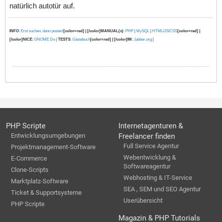
natürlich autotür auf.
INFO
:
Erst suchen, dann posten!
[color=red] | [/color]MANUAL(s)
:
PHP
|
MySQL
|
HTML/JS/CSS
[color=red] |
[/color]NICE
:
GNOME Do
|
TESTS
:
Gästebuch
[color=red] | [/color]IM
:
Jabber.org
|
PHP Scripte
Internetagenturen &
Entwicklungsumgebungen
Freelancer finden
Full Service Agentur
Projektmanagement-Software
Webentwicklung &
E-Commerce
Softwareagentur
Clone-Scripts
Webhosting & IT-Service
Marktplatz-Software
SEA , SEM und SEO Agentur
Ticket & Supportsysteme
Userübersicht
PHP Scripte
Magazin & PHP Tutorials