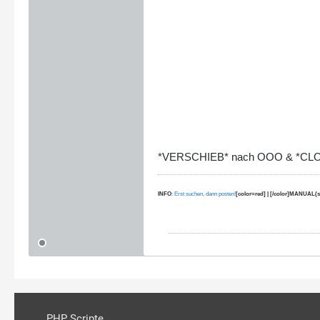
*VERSCHIEB* nach OOO & *CL
INFO
:
Erst suchen, dann posten!
[color=red] | [/color]MANUAL(s
PHP Scripte