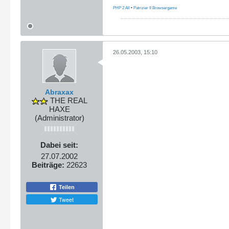
PHP 2 All
•
Patrizier II Browsergame
26.05.2003, 15:10
Abraxax
THE REAL
HAXE
(Administrator)
Dabei seit:
27.07.2002
Beiträge:
22623
Teilen
Tweet