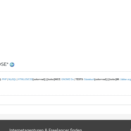
OSE*
)
:
PHP
|
MySQL
|
HTML/JS/CSS
[color=red] | [/color]NICE
:
GNOME Do
|
TESTS
:
Gästebuch
[color=red] | [/color]IM
:
Jabber.org
Internetagenturen & Freelancer finden