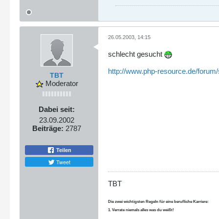
26.05.2003, 14:15
schlecht gesucht
http://www.php-resource.de/forum/
TBT
Moderator
Dabei seit:
23.09.2002
Beiträge:
2787
Teilen
Tweet
TBT
Die zwei wichtigsten Regeln für eine berufliche Karriere:
1. Verrate niemals alles was du weißt!