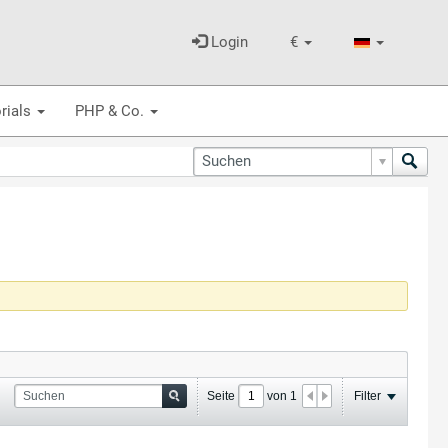
Login
€
rials
PHP & Co.
Seite
von
1
Filter