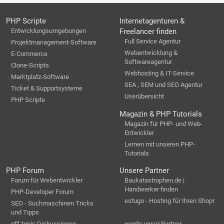
PHP Scripte
Internetagenturen &
Entwicklungsumgebungen
Freelancer finden
Full Service Agentur
Projektmanagement-Software
Webentwicklung &
E-Commerce
Softwareagentur
Clone-Scripts
Webhosting & IT-Service
Marktplatz-Software
SEA , SEM und SEO Agentur
Ticket & Supportsysteme
Userübersicht
PHP Scripte
Magazin & PHP Tutorials
Magazin für PHP- und Web-
Entwickler
Lernen mit unseren PHP-
Tutorials
PHP Forum
Unsere Partner
Forum für Webentwickler
Baukatastrophen.de |
Handwerker finden
PHP-Developer Forum
estugo - Hosting für Ihren Shopr
SEO - Suchmaschinen Tricks
und Tipps
off-topic Diskussionen
werde unser Partner