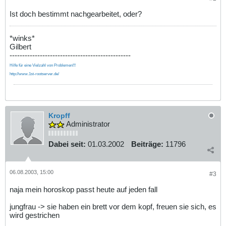
Ist doch bestimmt nachgearbeitet, oder?
*winks*
Gilbert
------------------------------------------------
Hilfe für eine Vielzahl von Problemen!!!
http://www.1st-rootserver.de/
Kropff
Administrator
Dabei seit:
01.03.2002
Beiträge:
11796
06.08.2003, 15:00
#3
naja mein horoskop passt heute auf jeden fall
jungfrau -> sie haben ein brett vor dem kopf, freuen sie sich, es
wird gestrichen