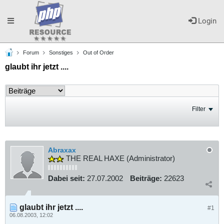
Toggle
Login
Forum
Sonstiges
Out of Order
navigation
glaubt ihr jetzt ....
Filter
Abraxax
THE REAL HAXE (Administrator)
Dabei seit:
27.07.2002
Beiträge:
22623
glaubt ihr jetzt ....
#1
06.08.2003, 12:02