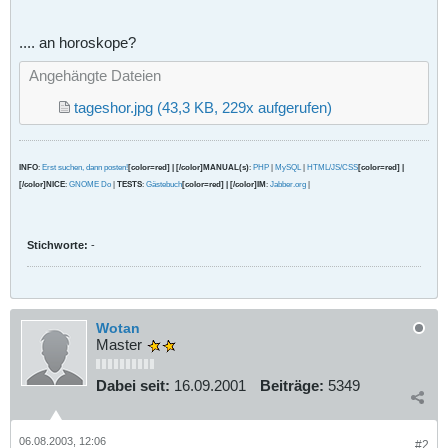
.... an horoskope?
Angehängte Dateien
tageshor.jpg
(43,3 KB, 229x aufgerufen)
INFO
:
Erst suchen, dann posten!
[color=red] | [/color]MANUAL(s)
:
PHP
|
MySQL
|
HTML/JS/CSS
[color=red] |
[/color]NICE
:
GNOME Do
|
TESTS
:
Gästebuch
[color=red] | [/color]IM
:
Jabber.org
|
Stichworte:
-
Wotan
Master
Dabei seit:
16.09.2001
Beiträge:
5349
06.08.2003, 12:06
#2