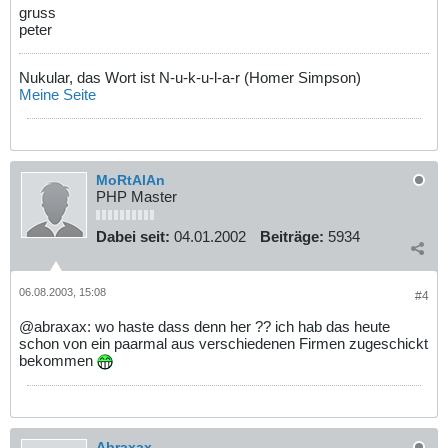
gruss
peter
Nukular, das Wort ist N-u-k-u-l-a-r (Homer Simpson)
Meine Seite
MoRtAlAn
PHP Master
Dabei seit:
04.01.2002
Beiträge:
5934
06.08.2003, 15:08
#4
@abraxax: wo haste dass denn her ?? ich hab das heute
schon von ein paarmal aus verschiedenen Firmen zugeschickt
bekommen
Abraxax