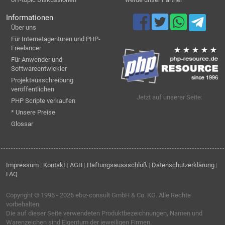
Informationen
Über uns
Für Internetagenturen und PHP-
Freelancer
Für Anwender und
Softwareentwickler
Projektausschreibung
veröffentlichen
Jetzt auf unserer Seite:
PHP Scripte verkaufen
* Unsere Preise
Glossar
Impressum
|
Kontakt
|
AGB
|
Haftungsaussschluß
|
Datenschutzerklärung
|
FAQ
Copyright © 1996 - 2026
ebiz-consult GmbH & Co. KG
. Alle Rechte
vorbehalten.
Die auf dieser Seite verwendeten Produktbezeichnungen, Namen und
Warenzeichen sind Eigentum der jeweiligen Firmen.