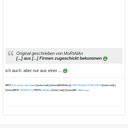
Original geschrieben von MoRtAlAn
[...] aus [...] Firmen zugeschickt bekommen
ich auch. aber nur aus einer ...
INFO
:
Erst suchen, dann posten!
[color=red] | [/color]MANUAL(s)
:
PHP
|
MySQL
|
HTML/JS/CSS
[color=red] |
[/color]NICE
:
GNOME Do
|
TESTS
:
Gästebuch
[color=red] | [/color]IM
:
Jabber.org
|