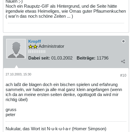
hauen ;-)
Noch ein Rauputz-GIF als Hintergrund, und die Seite hätte
irgendwie etwas Heimeliges, wie Omas guter Pflaumenkuchen
( war'n das noch schöne Zeiten ... )
Kropff
Administrator
Dabei seit:
01.03.2002
Beiträge:
11796
27.10.2003, 15:30
#10
ach laßt die blagen doch ein bischen spielen und erfahrung
sammeln, wir haben ja alle mal ganz klein angefangen (wenn
ich da an meine ersten seiten denke, ogottogott da wird mir
richtig übel)
gruss
peter
Nukular, das Wort ist N-u-k-u-l-a-r (Homer Simpson)