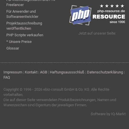
Freelancer
Für Anwender und
Softwareentwickler
Projektausschreibung
veröffentlichen
Jetzt auf unserer Seite:
PHP Scripte verkaufen
* Unsere Preise
Glossar
Impressum
|
Kontakt
|
AGB
|
Haftungsaussschluß
|
Datenschutzerklärung
|
FAQ
Copyright © 1996 - 2026
ebiz-consult GmbH & Co. KG
. Alle Rechte
vorbehalten.
Die auf dieser Seite verwendeten Produktbezeichnungen, Namen und
Warenzeichen sind Eigentum der jeweiligen Firmen.
Software by IQ-Markt