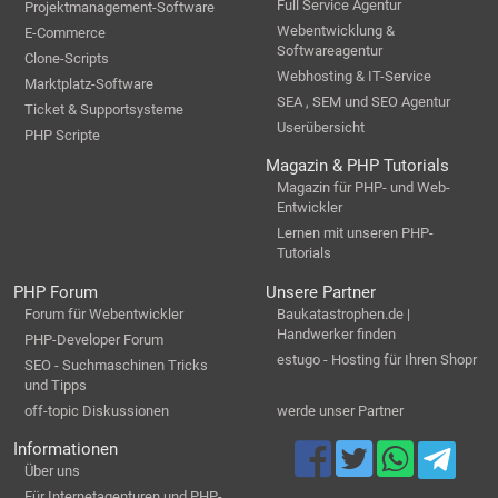
Full Service Agentur
Projektmanagement-Software
Webentwicklung &
E-Commerce
Softwareagentur
Clone-Scripts
Webhosting & IT-Service
Marktplatz-Software
SEA , SEM und SEO Agentur
Ticket & Supportsysteme
Userübersicht
PHP Scripte
Magazin & PHP Tutorials
Magazin für PHP- und Web-
Entwickler
Lernen mit unseren PHP-
Tutorials
PHP Forum
Unsere Partner
Forum für Webentwickler
Baukatastrophen.de |
Handwerker finden
PHP-Developer Forum
estugo - Hosting für Ihren Shopr
SEO - Suchmaschinen Tricks
und Tipps
off-topic Diskussionen
werde unser Partner
Informationen
Über uns
Für Internetagenturen und PHP-