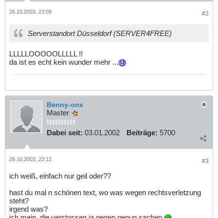
26.10.2003, 23:09
#2
Serverstandort Düsseldorf (SERVER4FREE)
LLLLLOOOOOLLLLL !!
da ist es echt kein wunder mehr ...
Benny-one
Master
Dabei seit:
03.01.2002
Beiträge:
5700
26.10.2003, 23:12
#3
ich weiß, einfach nur geil oder??
hast du mal n schönen text, wo was wegen rechtsverletzung
steht?
irgend was?
ich mein, die verstossen ja gegen genug sachen