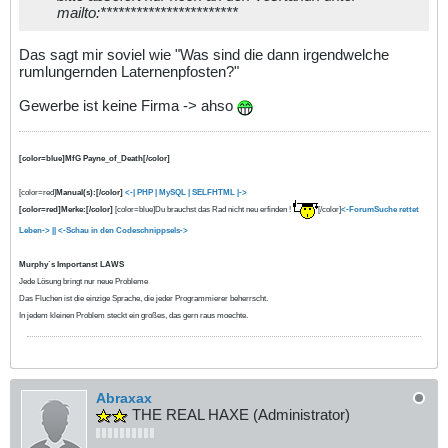
mailto:***********************
Das sagt mir soviel wie "Was sind die dann irgendwelche
rumlungernden Laternenpfosten?"
Gewerbe ist keine Firma -> ahso
[color=blue]MfG Payne_of_Death[/color]
[color=red]
Manual(s):[/color]
<-| PHP
| MySQL |
SELFHTML |->
[color=red]Merke:[/color]
[color=blue]Du brauchst das Rad nicht neu erfinden !
[/color]
<-ForumSuche rettet
Leben-> ||
<-Schau in den Codeschnippsels->
Murphy`s Importanst LAWS
Jede Lösung bringt nur neue Probleme
Das Fluchen ist die einzige Sprache, die jeder Programmierer beherrscht.
In jedem kleinen Problem steckt ein großes, das gern raus moechte.
Abraxax
THE REAL HAXE (Administrator)