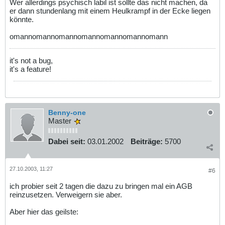
Wer allerdings psychisch labil ist sollte das nicht machen, da
er dann stundenlang mit einem Heulkrampf in der Ecke liegen
könnte.
omannomannomannomannomannomannomann
it's not a bug,
it's a feature!
Benny-one
Master
Dabei seit:
03.01.2002
Beiträge:
5700
27.10.2003, 11:27
#6
ich probier seit 2 tagen die dazu zu bringen mal ein AGB
reinzusetzen. Verweigern sie aber.
Aber hier das geilste: