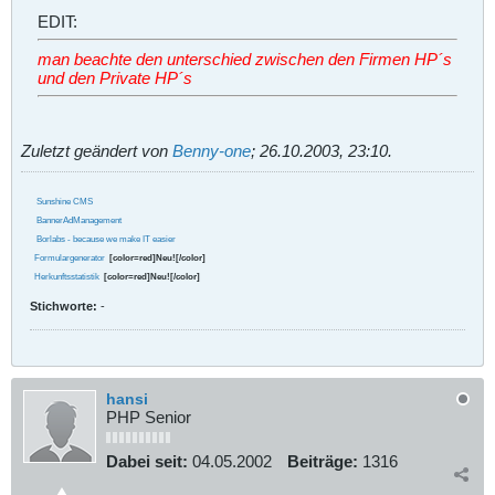
EDIT:
man beachte den unterschied zwischen den Firmen HP´s
und den Private HP´s
Zuletzt geändert von
Benny-one
;
26.10.2003, 23:10
.
Sunshine CMS
BannerAdManagement
Borlabs - because we make IT easier
Formulargenerator
[color=red]Neu![/color]
Herkunftsstatistik
[color=red]Neu![/color]
Stichworte:
-
hansi
PHP Senior
Dabei seit:
04.05.2002
Beiträge:
1316