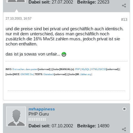
Dabei seit:
27.07.2002
Beiträge:
22623
27.10.2003, 16:57
#13
und die preise sind bei privat und geschäftlich auch identisch.
nur mit dem unterschied, dass man geschäftlich noch
zusätzlich die 16% MwSt zahlen muss, jedoch privat ist sie
schon enthalten.
das ist ja sowas von unfair...
INFO
:
Erst suchen, dann posten!
[color=red] | [/color]MANUAL(s)
:
PHP
|
MySQL
|
HTML/JS/CSS
[color=red] |
[/color]NICE
:
GNOME Do
|
TESTS
:
Gästebuch
[color=red] | [/color]IM
:
Jabber.org
|
mrhappiness
PHP Guru
Dabei seit:
07.10.2002
Beiträge:
14890