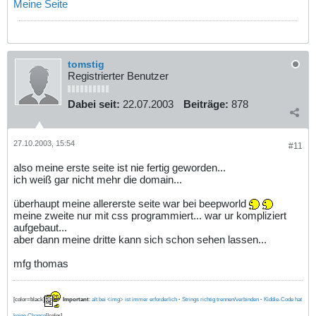
Meine Seite
tomstig
Registrierter Benutzer
Dabei seit:
22.07.2003
Beiträge:
878
27.10.2003, 15:54
#11
also meine erste seite ist nie fertig geworden...
ich weiß gar nicht mehr die domain...
überhaupt meine allererste seite war bei beepworld
meine zweite nur mit css programmiert... war ur kompliziert
aufgebaut...
aber dann meine dritte kann sich schon sehen lassen...
mfg thomas
[color=black]
Important
:
alt bei <img> ist immer erforderlich
·
Strings richtig trennen/verbinden
·
Kiddie-Code hat
keine Chance
[/color]