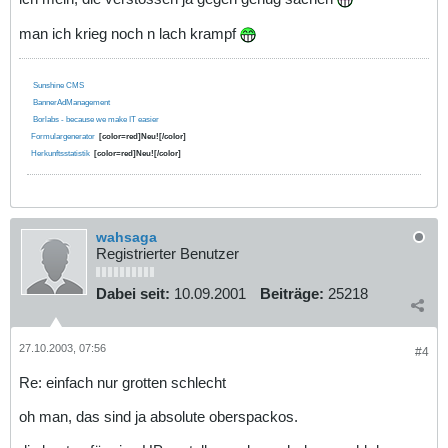
man ich krieg noch n lach krampf
Sunshine CMS
BannerAdManagement
Borlabs - because we make IT easier
Formulargenerator
[color=red]Neu![/color]
Herkunftsstatistik
[color=red]Neu![/color]
wahsaga
Registrierter Benutzer
Dabei seit:
10.09.2001
Beiträge:
25218
27.10.2003, 07:56
#4
Re: einfach nur grotten schlecht
oh man, das sind ja absolute oberspackos.