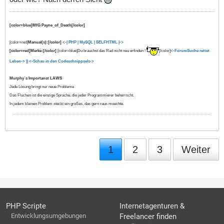
[color=blue]MfG Payne_of_Death[/color]
[color=red]
Manual(s):[/color]
<-| PHP
| MySQL |
SELFHTML |->
[color=red]Merke:[/color]
[color=blue]Du brauchst das Rad nicht neu erfinden !
[/color]
<-ForumSuche rettet
Leben-> ||
<-Schau in den Codeschnippsels->
Murphy`s Importanst LAWS
Jede Lösung bringt nur neue Probleme
Das Fluchen ist die einzige Sprache, die jeder Programmierer beherrscht.
In jedem kleinen Problem steckt ein großes, das gern raus moechte.
1
2
3
Weiter
PHP Scripte
Internetagenturen &
Entwicklungsumgebungen
Freelancer finden