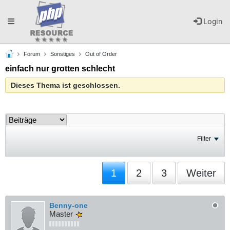
Toggle
Login
Forum
Sonstiges
Out of Order
navigation
einfach nur grotten schlecht
Dieses Thema ist geschlossen.
Filter
1
2
3
Weiter
Benny-one
Master