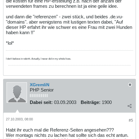
die kosten für eine HP-erstellung z.b. nach der anzahl der
verwendeten frames zu berechnen ist ja eine geile idee.
und dann die "referenzen" - zwei stück, und beides .de.vu-
"domains". aber wenigstens mit lustigen texten dabei, "Auf
dieser HP erfahrt ihr wie schwer es eine Frau mit zwei Hunden
haben kann !!"
*lol*
I don't believe in rebirth. Actually, I never did in my whole lives.
XGremliN
PHP Senior
Dabei seit:
03.09.2003
Beiträge:
1900
27.10.2003, 08:00
#5
Habt ihr euch mal die Referenz-Seiten angesehen???
Wer montags nichts zu lachen hat sollte sich das echt antun.