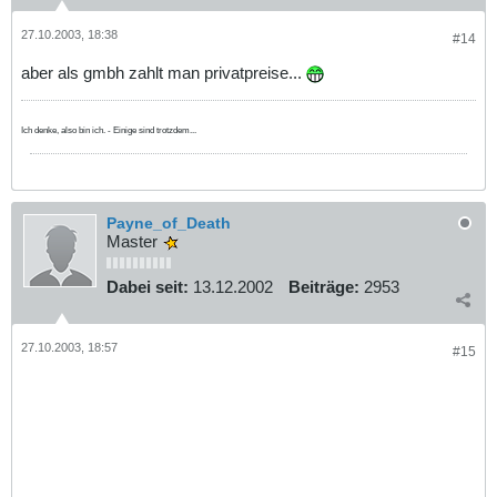
27.10.2003, 18:38
#14
aber als gmbh zahlt man privatpreise...
Ich denke, also bin ich. - Einige sind trotzdem...
Payne_of_Death
Master
Dabei seit:
13.12.2002
Beiträge:
2953
27.10.2003, 18:57
#15