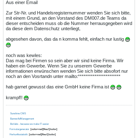
Aus einer Email
Zur Str-Nr. und Handelsregisternummer wenden Sie sich bitte,
mit einem Grund, an den Vorstand des DM007.de Teams da
dieser entscheiden muss ob die Nummer herrausgegeben wird
da diese dem Datenschutz unterliegt,
abgesehen davon, das da n komma fehlt, einfach nur lustig
noch was kewles:
Das mag bei Firmen so sein aber wir sind keine Firma. Wir
haben ein Gewerbe. Wenn Sie zu unserem Gewerbe
informationen erwünschen wenden Sie sich bitte absofort nur
noch an den Vosrtandn unter mailto:***********************
hab garnet gewusst das eine GmbH keine Firma ist
krampf!!
Sunshine CMS
BannerAdManagement
Borlabs - because we make IT easier
Formulargenerator
[color=red]Neu![/color]
Herkunftsstatistik
[color=red]Neu![/color]