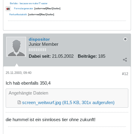
Borlabs - because we make IT easier
Formulargenerator
[color=red]Neu![/color]
Herkunftsstatistik
[color=red]Neu![/color]
dispositor
Junior Member
Dabei seit:
21.05.2002
Beiträge:
185
25.11.2003, 09:40
#12
Ich hab ebenfalls 350,4
Angehängte Dateien
screen_weitwurf.jpg
(81,5 KB, 301x aufgerufen)
die hummel ist ein sinnloses tier ohne zukunft!