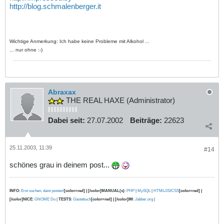
http://blog.schmalenberger.it
Wichtige Anmerkung: Ich habe keine Probleme mit Alkohol ...
... nur ohne :-)
Abraxax
THE REAL HAXE (Administrator)
Dabei seit:
27.07.2002
Beiträge:
22623
25.11.2003, 11:39
#14
schönes grau in deinem post...
INFO
:
Erst suchen, dann posten!
[color=red] | [/color]MANUAL(s)
:
PHP
|
MySQL
|
HTML/JS/CSS
[color=red] |
[/color]NICE
:
GNOME Do
|
TESTS
:
Gästebuch
[color=red] | [/color]IM
:
Jabber.org
|