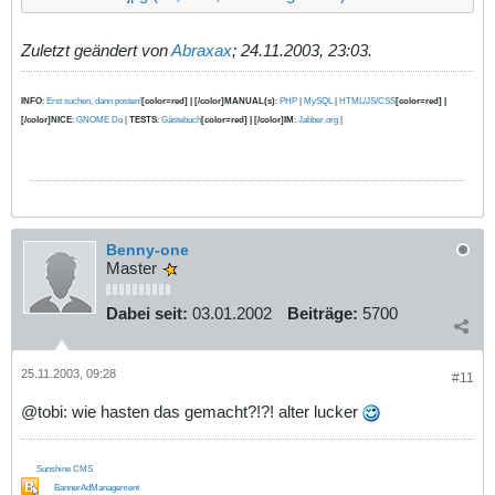
Zuletzt geändert von
Abraxax
;
24.11.2003, 23:03
.
INFO
:
Erst suchen, dann posten!
[color=red] | [/color]MANUAL(s)
:
PHP
|
MySQL
|
HTML/JS/CSS
[color=red] |
[/color]NICE
:
GNOME Do
|
TESTS
:
Gästebuch
[color=red] | [/color]IM
:
Jabber.org
|
Benny-one
Master
Dabei seit:
03.01.2002
Beiträge:
5700
25.11.2003, 09:28
#11
@tobi: wie hasten das gemacht?!?! alter lucker
Sunshine CMS
BannerAdManagement