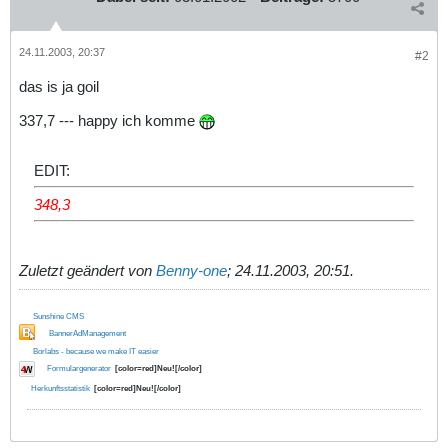
24.11.2003, 20:37
#2
das is ja goil
337,7 --- happy ich komme
EDIT:
348,3
Zuletzt geändert von
Benny-one
;
24.11.2003, 20:51
.
Sunshine CMS
BannerAdManagement
Borlabs - because we make IT easier
Formulargenerator
[color=red]Neu![/color]
Herkunftsstatistik
[color=red]Neu![/color]