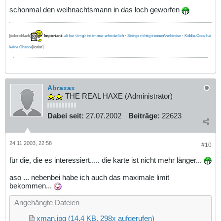
schonmal den weihnachtsmann in das loch geworfen
[color=black]
Important
:
alt bei <img> ist immer erforderlich
·
Strings richtig trennen/verbinden
·
Kiddie-Code hat
keine Chance
[/color]
Abraxax
THE REAL HAXE (Administrator)
Dabei seit:
27.07.2002
Beiträge:
22623
24.11.2003, 22:58
#10
für die, die es interessiert..... die karte ist nicht mehr länger...
aso ... nebenbei habe ich auch das maximale limit
bekommen...
Angehängte Dateien
xman.jpg
(14,4 KB, 298x aufgerufen)