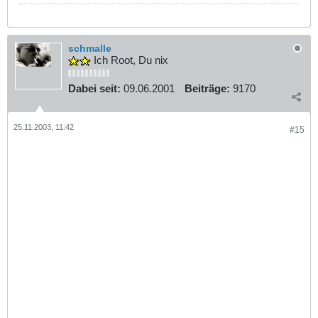
schmalle
Ich Root, Du nix
Dabei seit:
09.06.2001
Beiträge:
9170
25.11.2003, 11:42
#15