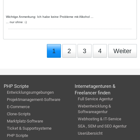
Wichtige Anmerkung: Ich habe keine Probleme mit Alkohol ...
... nur ohne :-)
1
2
3
4
Weiter
PHP Scripte
Internetagenturen &
Entwicklungsumgebungen
Freelancer finden
Full Service Agentur
Projektmanagement-Software
Webentwicklung &
E-Commerce
Softwareagentur
Clone-Scripts
Webhosting & IT-Service
Marktplatz-Software
SEA , SEM und SEO Agentur
Ticket & Supportsysteme
Userübersicht
PHP Scripte