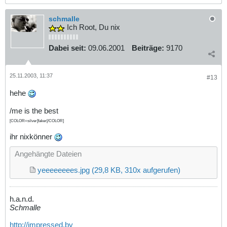
schmalle
Ich Root, Du nix
Dabei seit:
09.06.2001
Beiträge:
9170
25.11.2003, 11:37
#13
hehe
/me is the best
[COLOR=silver]faker[/COLOR]
ihr nixkönner
Angehängte Dateien
yeeeeeeees.jpg
(29,8 KB, 310x aufgerufen)
h.a.n.d.
Schmalle
http://impressed.by