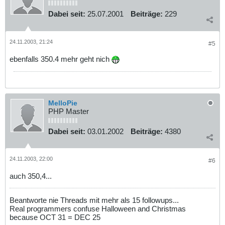
Dabei seit:
25.07.2001
Beiträge:
229
24.11.2003, 21:24
#5
ebenfalls 350.4 mehr geht nich
MelloPie
PHP Master
Dabei seit:
03.01.2002
Beiträge:
4380
24.11.2003, 22:00
#6
auch 350,4...
Beantworte nie Threads mit mehr als 15 followups...
Real programmers confuse Halloween and Christmas
because OCT 31 = DEC 25