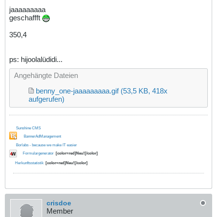
jaaaaaaaaa
geschaffft
350,4
ps: hijoolalüdidi...
Angehängte Dateien
benny_one-jaaaaaaaaa.gif
(53,5 KB, 418x
aufgerufen)
Sunshine CMS
BannerAdManagement
Borlabs - because we make IT easier
Formulargenerator
[color=red]Neu![/color]
Herkunftsstatistik
[color=red]Neu![/color]
crisdoe
Member