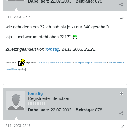
Dabei seit:
22.07.2003
Beiträge:
878
24.11.2003, 22:14
#8
wie geht denn das?? ich hab bis jetzt nur 340 geschafft...
jaja... und warum steht oben 331??
Zuletzt geändert von
tomstig
;
24.11.2003, 22:21
.
[color=black]
Important
:
alt bei <img> ist immer erforderlich
·
Strings richtig trennen/verbinden
·
Kiddie-Code hat
keine Chance
[/color]
tomstig
Registrierter Benutzer
Dabei seit:
22.07.2003
Beiträge:
878
24.11.2003, 22:16
#9