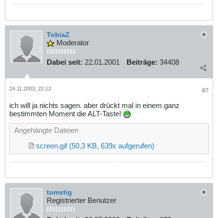
TobiaZ
Moderator
Dabei seit:
22.01.2001
Beiträge:
34408
24.11.2003, 22:12
#7
ich will ja nichts sagen. aber drückt mal in einem ganz
bestimmten Moment die ALT-Taste!
Angehängte Dateien
screen.gif
(50,3 KB, 639x aufgerufen)
tomstig
Registrierter Benutzer