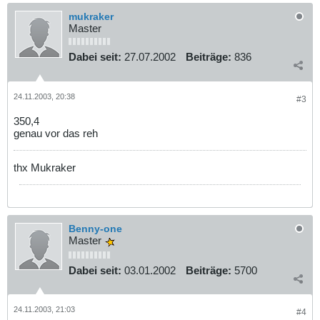
mukraker
Master
Dabei seit:
27.07.2002
Beiträge:
836
24.11.2003, 20:38
#3
350,4
genau vor das reh
thx Mukraker
Benny-one
Master
Dabei seit:
03.01.2002
Beiträge:
5700
24.11.2003, 21:03
#4