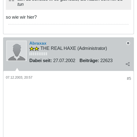
tun
so wie wir hier?
Abraxax
THE REAL HAXE (Administrator)
Dabei seit:
27.07.2002
Beiträge:
22623
07.12.2003, 20:57
#5