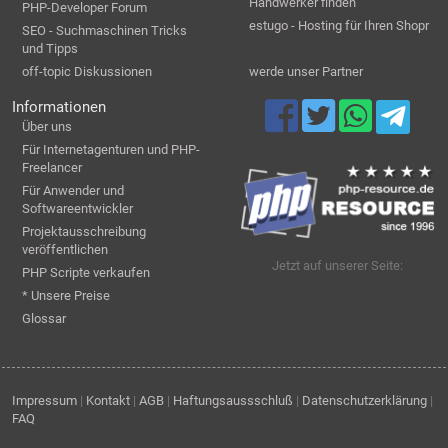
Handwerker finden
PHP-Developer Forum
estugo - Hosting für Ihren Shopr
SEO - Suchmaschinen Tricks
und Tipps
off-topic Diskussionen
werde unser Partner
Informationen
Über uns
Für Internetagenturen und PHP-
Freelancer
Für Anwender und
Softwareentwickler
Projektausschreibung
veröffentlichen
Jetzt auf unserer Seite:
PHP Scripte verkaufen
* Unsere Preise
Glossar
Impressum
|
Kontakt
|
AGB
|
Haftungsaussschluß
|
Datenschutzerklärung
|
FAQ