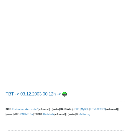
TBT -> 03.12.2003 00:12h ->
INFO
:
Erst suchen, dann posten!
[color=red] | [/color]MANUAL(s)
:
PHP
|
MySQL
|
HTML/JS/CSS
[color=red] |
[/color]NICE
:
GNOME Do
|
TESTS
:
Gästebuch
[color=red] | [/color]IM
:
Jabber.org
|