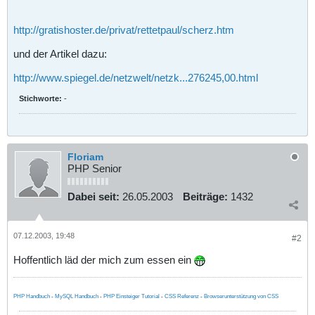
http://gratishoster.de/privat/rettetpaul/scherz.htm
und der Artikel dazu:
http://www.spiegel.de/netzwelt/netzk...276245,00.html
Stichworte:
-
Floriam
PHP Senior
Dabei seit:
26.05.2003
Beiträge:
1432
07.12.2003, 19:48
#2
Hoffentlich läd der mich zum essen ein
PHP Handbuch
-
MySQL Handbuch
-
PHP Einsteiger Tutorial
-
CSS Referenz
-
Browserunterstützung von CSS