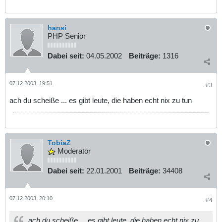
hansi
PHP Senior
Dabei seit:
04.05.2002
Beiträge:
1316
07.12.2003, 19:51
#3
ach du scheiße ... es gibt leute, die haben echt nix zu tun
TobiaZ
Moderator
Dabei seit:
22.01.2001
Beiträge:
34408
07.12.2003, 20:10
#4
ach du scheiße ... es gibt leute, die haben echt nix zu