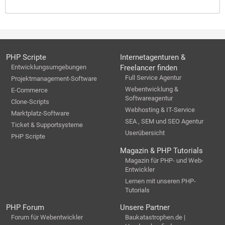
PHP Scripte
Internetagenturen &
Entwicklungsumgebungen
Freelancer finden
Full Service Agentur
Projektmanagement-Software
Webentwicklung &
E-Commerce
Softwareagentur
Clone-Scripts
Webhosting & IT-Service
Marktplatz-Software
SEA , SEM und SEO Agentur
Ticket & Supportsysteme
Userübersicht
PHP Scripte
Magazin & PHP Tutorials
Magazin für PHP- und Web-
Entwickler
Lernen mit unseren PHP-
Tutorials
PHP Forum
Unsere Partner
Forum für Webentwickler
Baukatastrophen.de |