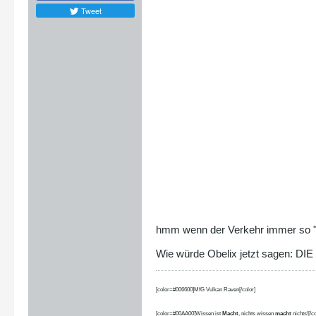
Tweet
hmm wenn der Verkehr immer so "di
Wie würde Obelix jetzt sagen: D
[color=#006600]MfG Vulkan Raven[/color]
[color=#00AA00]Wissen ist
Macht
, nichts wissen
macht
nichts![/co