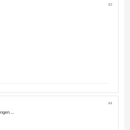
#3
#4
ngen ...