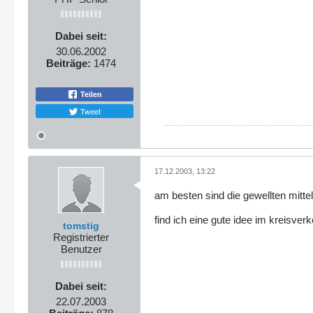
Dabei seit:
30.06.2002
Beiträge:
1474
Teilen
Tweet
17.12.2003, 13:22
am besten sind die gewellten mitte
find ich eine gute idee im kreisve
tomstig
Registrierter
Benutzer
Dabei seit:
22.07.2003