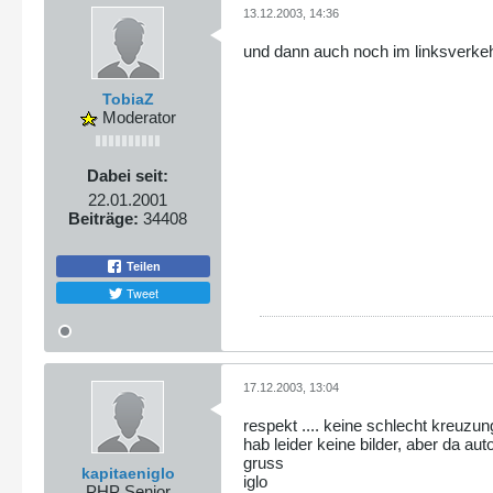
13.12.2003, 14:36
und dann auch noch im linksverkeh
TobiaZ
Moderator
Dabei seit:
22.01.2001
Beiträge:
34408
Teilen
Tweet
17.12.2003, 13:04
respekt .... keine schlecht kreuzu
hab leider keine bilder, aber da auto
gruss
kapitaeniglo
iglo
PHP Senior