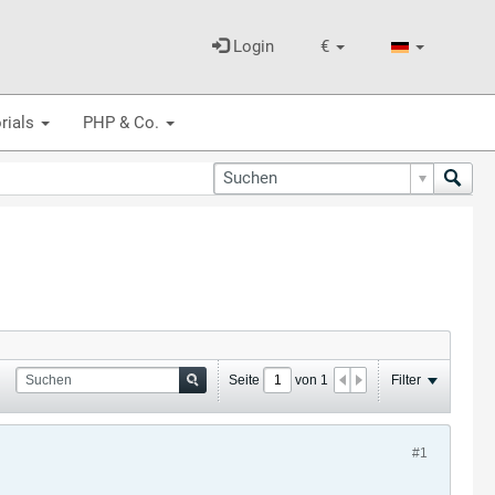
Login
€
rials
PHP & Co.
Seite
von
1
Filter
#1