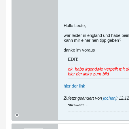
Hallo Leute,
war leider in england und habe beim
kann mir einer nen tipp geben?
danke im voraus
EDIT:
ok, habs irgendwie verpeilt mit 
hier der links zum bild
hier der link
Zuletzt geändert von
jochenj
;
12.12
Stichworte:
-