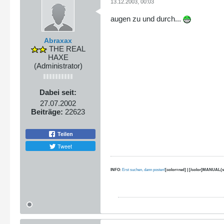
13.12.2003, 00:03
augen zu und durch...
Abraxax
THE REAL
HAXE
(Administrator)
Dabei seit:
27.07.2002
Beiträge:
22623
Teilen
Tweet
INFO
:
Erst suchen, dann posten!
[color=red] | [/color]MANUAL(s