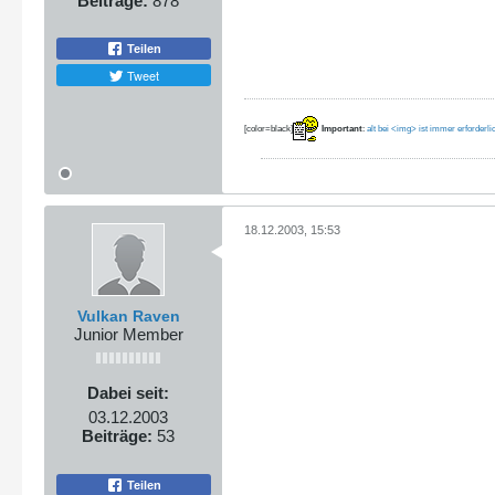
Beiträge:
878
Teilen
Tweet
[color=black]
Important
:
alt bei <img> ist immer erforderli
18.12.2003, 15:53
Vulkan Raven
Junior Member
Dabei seit:
03.12.2003
Beiträge:
53
Teilen