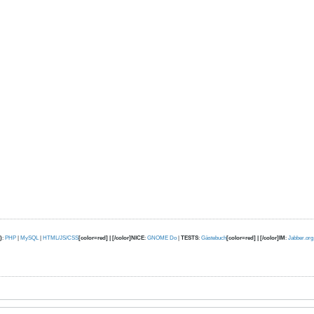
)
:
PHP
|
MySQL
|
HTML/JS/CSS
[color=red] | [/color]NICE
:
GNOME Do
|
TESTS
:
Gästebuch
[color=red] | [/color]IM
:
Jabber.org