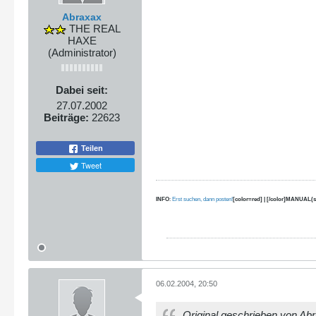
Abraxax
THE REAL
HAXE
(Administrator)
Dabei seit:
27.07.2002
Beiträge:
22623
Teilen
Tweet
INFO
:
Erst suchen, dann posten!
[color=red] | [/color]MANUAL(s
06.02.2004, 20:50
Original geschrieben von Ab