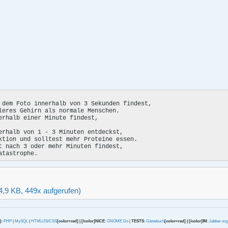
 dem Foto innerhalb von 3 Sekunden findest,

leres Gehirn als normale Menschen.

erhalb einer Minute findest,

erhalb von 1 - 3 Minuten entdeckst,

ktion und solltest mehr Proteine essen.

t nach 3 oder mehr Minuten findest,

atastrophe.
4,9 KB, 449x aufgerufen)
)
:
PHP
|
MySQL
|
HTML/JS/CSS
[color=red] | [/color]NICE
:
GNOME Do
|
TESTS
:
Gästebuch
[color=red] | [/color]IM
:
Jabber.org