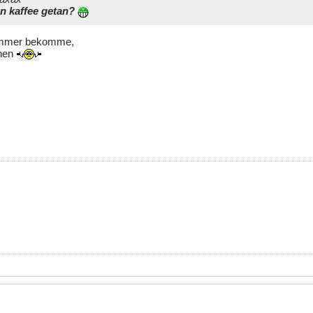
en
kaffee
getan?
 immer bekomme,
ehen