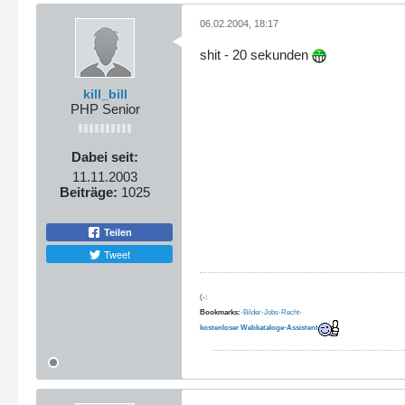
06.02.2004, 18:17
shit - 20 sekunden
kill_bill
PHP Senior
Dabei seit:
11.11.2003
Beiträge:
1025
Teilen
Tweet
(-:
Bookmarks:
·
Bilder
·
Jobs
·
Recht
·
kostenloser Webkataloge-Assistent