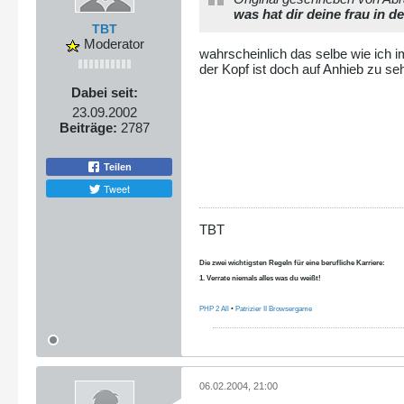
was hat dir deine frau in d
TBT
Moderator
wahrscheinlich das selbe wie ich
der Kopf ist doch auf Anhieb zu s
Dabei seit:
23.09.2002
Beiträge:
2787
Teilen
Tweet
TBT
Die zwei wichtigsten Regeln für eine berufliche Karriere:
1. Verrate niemals alles was du weißt!
PHP 2 All
•
Patrizier II Browsergame
06.02.2004, 21:00