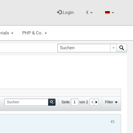
Login
€
rials
PHP & Co.
Seite
von
2
Filter
#1