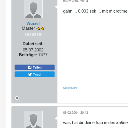
06.02.2004, 20:34
gähn ... 0,003 sek ... mit microt
Wurzel
Master
Dabei seit:
05.07.2002
Beiträge:
7477
Teilen
Tweet
Kissolino.com
06.02.2004, 20:42
was hat dir deine frau in den
kaffee