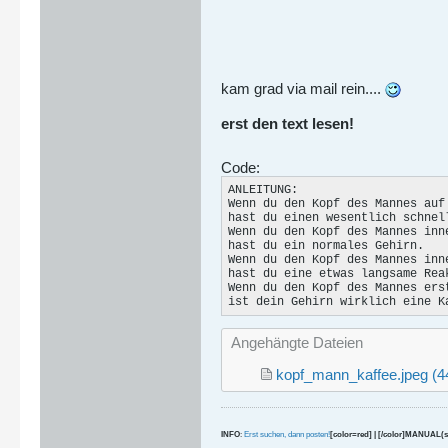
kam grad via mail rein....
erst den text lesen!
Code:
ANLEITUNG:

Wenn du den Kopf des Mannes auf
hast du einen wesentlich schnel
Wenn du den Kopf des Mannes inn
hast du ein normales Gehirn.

Wenn du den Kopf des Mannes inn
hast du eine etwas langsame Rea
Wenn du den Kopf des Mannes ers
ist dein Gehirn wirklich eine K
Angehängte Dateien
kopf_mann_kaffee.jpeg
(4
INFO
:
Erst suchen, dann posten!
[color=red] | [/color]MANUAL(s