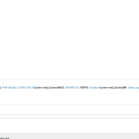
)
:
PHP
|
MySQL
|
HTML/JS/CSS
[color=red] | [/color]NICE
:
GNOME Do
|
TESTS
:
Gästebuch
[color=red] | [/color]IM
:
Jabber.org
raxax