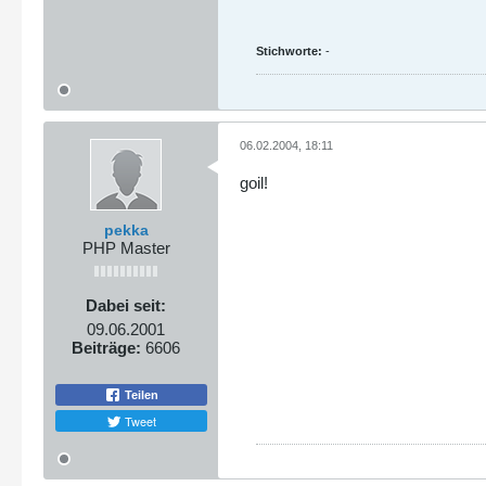
Stichworte:
-
06.02.2004, 18:11
goil!
pekka
PHP Master
Dabei seit:
09.06.2001
Beiträge:
6606
Teilen
Tweet