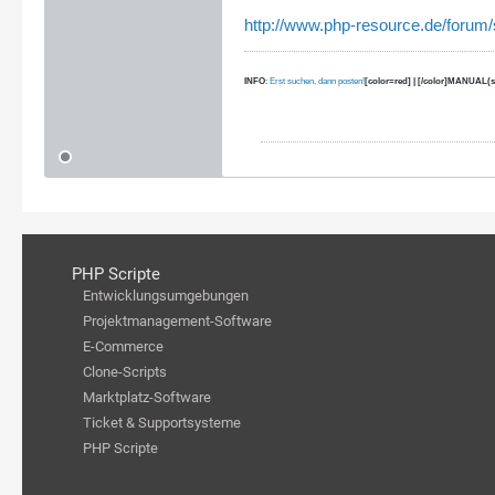
http://www.php-resource.de/forum/
INFO
:
Erst suchen, dann posten!
[color=red] | [/color]MANUAL(s
PHP Scripte
Entwicklungsumgebungen
Projektmanagement-Software
E-Commerce
Clone-Scripts
Marktplatz-Software
Ticket & Supportsysteme
PHP Scripte