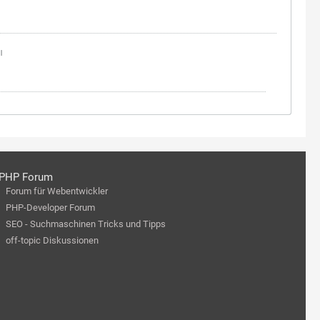
|
PHP Forum
Forum für Webentwickler
PHP-Developer Forum
SEO - Suchmaschinen Tricks und Tipps
off-topic Diskussionen