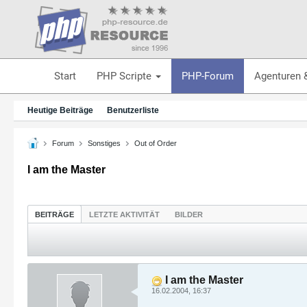
Start
PHP Scripte
PHP-Forum
Agenturen 
Heutige Beiträge
Benutzerliste
Forum
Sonstiges
Out of Order
I am the Master
BEITRÄGE
LETZTE AKTIVITÄT
BILDER
I am the Master
16.02.2004, 16:37