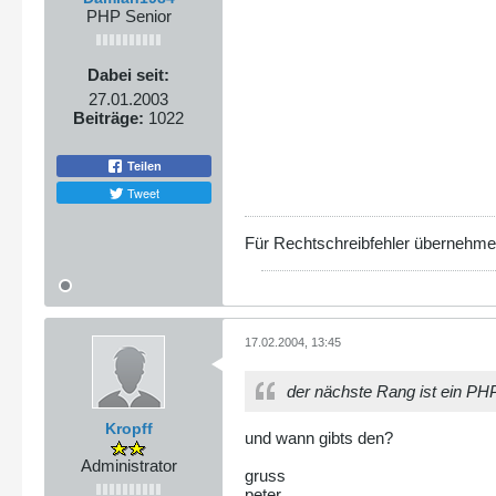
PHP Senior
Dabei seit:
27.01.2003
Beiträge:
1022
Teilen
Tweet
Für Rechtschreibfehler übernehme
17.02.2004, 13:45
der nächste Rang ist ein PHP
Kropff
und wann gibts den?
Administrator
gruss
peter