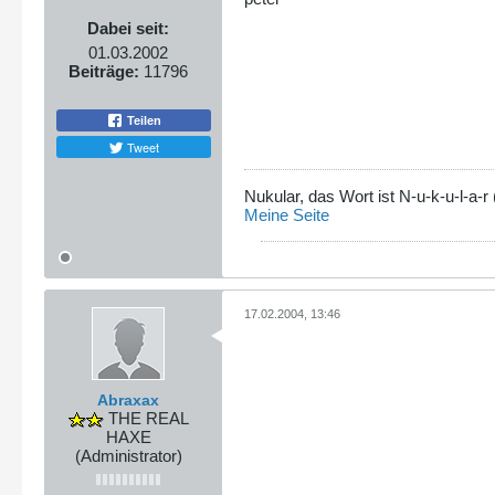
Dabei seit:
01.03.2002
Beiträge:
11796
Teilen
Tweet
Nukular, das Wort ist N-u-k-u-l-a
Meine Seite
17.02.2004, 13:46
Abraxax
THE REAL
HAXE
(Administrator)