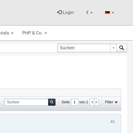
Login
€
rials
PHP & Co.
Seite
von
1
Filter
#1