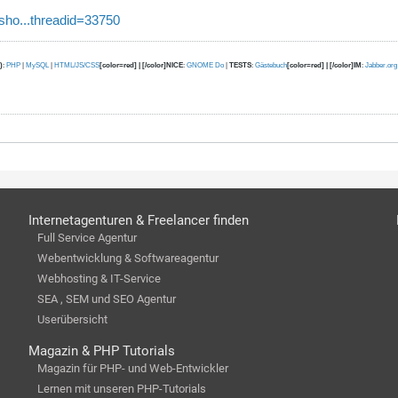
sho...threadid=33750
)
:
PHP
|
MySQL
|
HTML/JS/CSS
[color=red] | [/color]NICE
:
GNOME Do
|
TESTS
:
Gästebuch
[color=red] | [/color]IM
:
Jabber.org
Internetagenturen & Freelancer finden
Full Service Agentur
Webentwicklung & Softwareagentur
Webhosting & IT-Service
SEA , SEM und SEO Agentur
Userübersicht
Magazin & PHP Tutorials
Magazin für PHP- und Web-Entwickler
Lernen mit unseren PHP-Tutorials