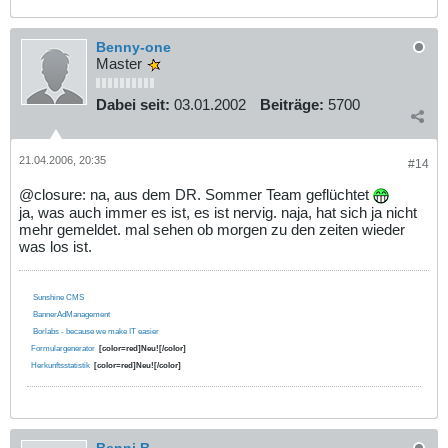
Benny-one
Master
Dabei seit:
03.01.2002
Beiträge:
5700
21.04.2006, 20:35
#14
@closure: na, aus dem DR. Sommer Team geflüchtet
ja, was auch immer es ist, es ist nervig. naja, hat sich ja nicht
mehr gemeldet. mal sehen ob morgen zu den zeiten wieder
was los ist.
Sunshine CMS
BannerAdManagement
Borlabs - because we make IT easier
Formulargenerator
[color=red]Neu![/color]
Herkunftsstatistik
[color=red]Neu![/color]