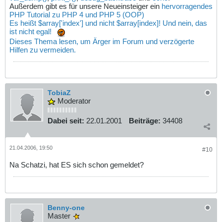
Außerdem gibt es für unsere Neueinsteiger ein
hervorragendes
PHP Tutorial zu PHP 4 und PHP 5 (OOP)
Es heißt $array['index'] und nicht $array[index]! Und nein, das
ist nicht egal!
Dieses Thema lesen, um Ärger im Forum und verzögerte
Hilfen zu vermeiden.
TobiaZ
Moderator
Dabei seit:
22.01.2001
Beiträge:
34408
21.04.2006, 19:50
#10
Na Schatzi, hat ES sich schon gemeldet?
Benny-one
Master