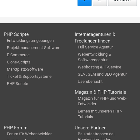
PHP Scripte
Internetagenturen &
Entwicklungsumgebungen
Freelancer finden
Full Service Agentur
Projektmanagement-Software
Webentwicklung &
E-Commerce
Softwareagentur
Clone-Scripts
Webhosting & IT-Service
Marktplatz-Software
SEA , SEM und SEO Agentur
Ticket & Supportsysteme
Userübersicht
PHP Scripte
Magazin & PHP Tutorials
Magazin für PHP- und Web-
Entwickler
Lernen mit unseren PHP-
Tutorials
PHP Forum
Unsere Partner
Forum für Webentwickler
Baukatastrophen.de |
Handwerker finden