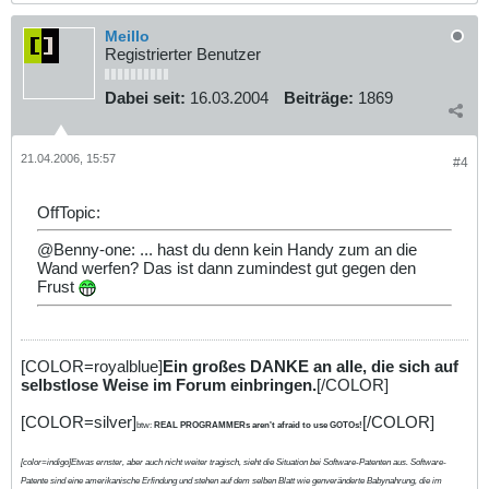
Meillo
Registrierter Benutzer
Dabei seit:
16.03.2004
Beiträge:
1869
21.04.2006, 15:57
#4
OffTopic:
@Benny-one: ... hast du denn kein Handy zum an die
Wand werfen? Das ist dann zumindest gut gegen den
Frust
[COLOR=royalblue]
Ein großes DANKE an alle, die sich auf
selbstlose Weise im Forum einbringen.
[/COLOR]
[COLOR=silver]
[/COLOR]
btw:
REAL PROGRAMMERs aren't afraid to use GOTOs!
[color=indigo]Etwas ernster, aber auch nicht weiter tragisch, sieht die Situation bei Software-Patenten aus. Software-
Patente sind eine amerikanische Erfindung und stehen auf dem selben Blatt wie genveränderte Babynahrung, die im