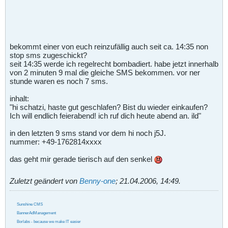
bekommt einer von euch reinzufällig auch seit ca. 14:35 non
stop sms zugeschickt?
seit 14:35 werde ich regelrecht bombadiert. habe jetzt innerhalb
von 2 minuten 9 mal die gleiche SMS bekommen. vor ner
stunde waren es noch 7 sms.
inhalt:
"hi schatzi, haste gut geschlafen? Bist du wieder einkaufen?
Ich will endlich feierabend! ich ruf dich heute abend an. ild"
in den letzten 9 sms stand vor dem hi noch j5J.
nummer: +49-1762814xxxx
das geht mir gerade tierisch auf den senkel
Zuletzt geändert von
Benny-one
;
21.04.2006, 14:49
.
Sunshine CMS
BannerAdManagement
Borlabs - because we make IT easier