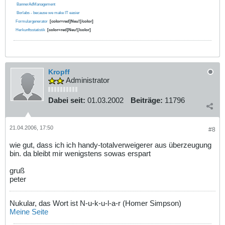
BannerAdManagement
Borlabs - because we make IT easier
Formulargenerator
[color=red]Neu![/color]
Herkunftsstatistik
[color=red]Neu![/color]
Kropff
Administrator
Dabei seit:
01.03.2002
Beiträge:
11796
21.04.2006, 17:50
#8
wie gut, dass ich ich handy-totalverweigerer aus überzeugung
bin. da bleibt mir wenigstens sowas erspart
gruß
peter
Nukular, das Wort ist N-u-k-u-l-a-r (Homer Simpson)
Meine Seite