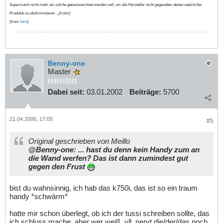
Supermarkt nicht mehr als solche gekennzeichnet werden soll, um die Hersteller nicht gegenüber denen natürlicher
Produkte zu diskriminieren ...[/color]
(from
here
)
Benny-one
Master
Dabei seit:
03.01.2002
Beiträge:
5700
21.04.2006, 17:05
#5
Original geschrieben von Meillo
@Benny-one: ... hast du denn kein Handy zum an
die Wand werfen? Das ist dann zumindest gut
gegen den Frust
bist du wahnsinnig, ich hab das k750i, das ist so ein traum
handy *schwärm*
hatte mir schon überlegt, ob ich der tussi schreiben sollte, das
ich schluss mache, aber wer weiß, vll. nervt die/der/das noch