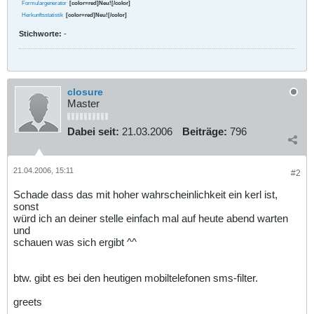
Formulargenerator
[color=red]Neu![/color]
Herkunftsstatistik
[color=red]Neu![/color]
Stichworte:
-
closure
Master
Dabei seit:
21.03.2006
Beiträge:
796
21.04.2006, 15:11
#2
Schade dass das mit hoher wahrscheinlichkeit ein kerl ist,
sonst
würd ich an deiner stelle einfach mal auf heute abend warten
und
schauen was sich ergibt ^^
btw. gibt es bei den heutigen mobiltelefonen sms-filter.
greets