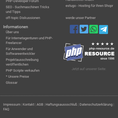
PHP-Developer Forum
estugo - Hosting für Ihren Shopr
SEO - Suchmaschinen Tricks
und Tipps
off-topic Diskussionen
werde unser Partner
Informationen
Über uns
Für Internetagenturen und PHP-
Freelancer
Für Anwender und
Softwareentwickler
Projektausschreibung
veröffentlichen
Jetzt auf unserer Seite:
PHP Scripte verkaufen
* Unsere Preise
Glossar
Impressum
|
Kontakt
|
AGB
|
Haftungsaussschluß
|
Datenschutzerklärung
|
FAQ