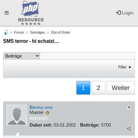
Toggle
Login
Forum
Sonstiges
Out of Order
navigation
SMS terror - hi schatzi....
Filter
1
2
Weiter
Benny-one
Master
Dabei seit:
03.01.2002
Beiträge:
5700