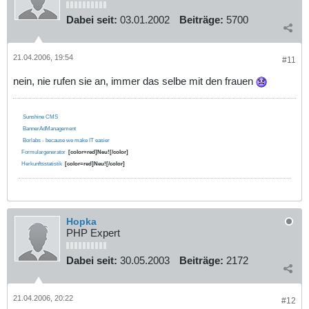
Dabei seit:
03.01.2002
Beiträge:
5700
21.04.2006, 19:54
#11
nein, nie rufen sie an, immer das selbe mit den frauen
Sunshine CMS
BannerAdManagement
Borlabs - because we make IT easier
Formulargenerator
[color=red]Neu![/color]
Herkunftsstatistik
[color=red]Neu![/color]
Hopka
PHP Expert
Dabei seit:
30.05.2003
Beiträge:
2172
21.04.2006, 20:22
#12