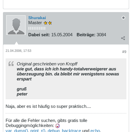
Shurakai
Master
Dabei seit:
15.05.2004
Beiträge:
3084
21.04.2006, 17:53
#9
Original geschrieben von Kropff
wie gut, dass ich ich handy-totalverweigerer aus
überzeugung bin. da bleibt mir wenigstens sowas
erspart
gruß
peter
Naja, aber es ist häufig so super praktisch....
Für alle die Fehler suchen, gibts gratis tolle
Debuggingmöglichkeiten:
var_dump()
,
print_r()
,
debug_backtrace
und
echo
.