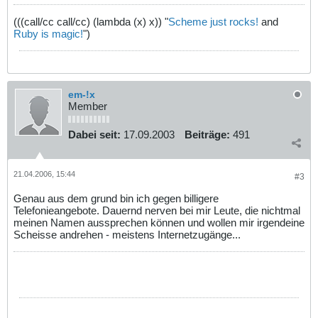
(((call/cc call/cc) (lambda (x) x)) "
Scheme just rocks!
and
Ruby is magic!
")
em-!x
Member
Dabei seit:
17.09.2003
Beiträge:
491
21.04.2006, 15:44
#3
Genau aus dem grund bin ich gegen billigere
Telefonieangebote. Dauernd nerven bei mir Leute, die nichtmal
meinen Namen aussprechen können und wollen mir irgendeine
Scheisse andrehen - meistens Internetzugänge...