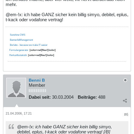
mehr.
@em-!x: ich habe GANZ sicher kein billig simyo, debitel, eplus,
t-kack oder vodafone vertrag!
Sunshine CMS
BannerAdManagement
Borlabs - because we make IT easier
Formulargenerator
[color=red]Neu![/color]
Herkunftsstatistik
[color=red]Neu![/color]
Benni B
Member
Dabei seit:
30.03.2004
Beiträge:
488
21.04.2006, 17:21
#6
@em-!x: ich habe GANZ sicher kein billig simyo,
debitel, eplus, t-kack oder vodafone vertrag! [/B]