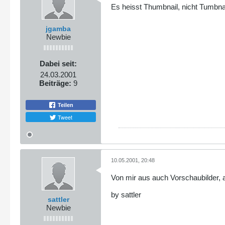
Es heisst Thumbnail, nicht Tumbnai
jgamba
Newbie
Dabei seit:
24.03.2001
Beiträge:
9
Teilen
Tweet
10.05.2001, 20:48
Von mir aus auch Vorschaubilder, ab
by sattler
sattler
Newbie