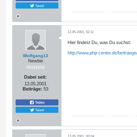
Tweet
12.05.2001, 02:11
Hier findest Du, was Du suchst:
http://www.php-center.de/beitraege
Wolfgang13
Newbie
Dabei seit:
12.05.2001
Beiträge:
53
Teilen
Tweet
13.05.2001, 00:04