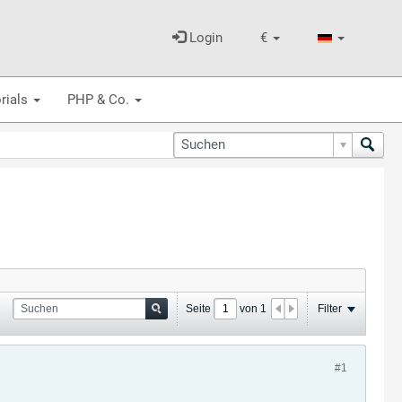
Login
€
rials
PHP & Co.
Seite
von
1
Filter
#1