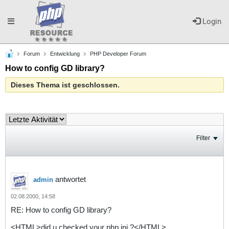
Toggle
Login
Forum
Entwicklung
PHP Developer Forum
navigation
How to config GD library?
Dieses Thema ist geschlossen.
Filter
antwortet
admin
02.08.2000, 14:58
RE: How to config GD library?
<HTML>did u checked your php.ini ?</HTML>