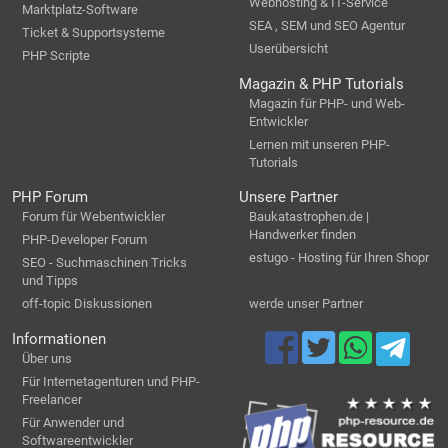
Webhosting & IT-Service
Marktplatz-Software
SEA , SEM und SEO Agentur
Ticket & Supportsysteme
Userübersicht
PHP Scripte
Magazin & PHP Tutorials
Magazin für PHP- und Web-
Entwickler
Lernen mit unseren PHP-
Tutorials
PHP Forum
Unsere Partner
Forum für Webentwickler
Baukatastrophen.de |
Handwerker finden
PHP-Developer Forum
estugo - Hosting für Ihren Shopr
SEO - Suchmaschinen Tricks
und Tipps
off-topic Diskussionen
werde unser Partner
Informationen
Über uns
Für Internetagenturen und PHP-
Freelancer
Für Anwender und
Softwareentwickler