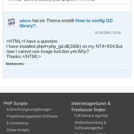
hat ein Thema erstellt
How to config GD
admin
library?
.
02.08.2000, 03:08
<HTML>I have a question.
I have installed php4+php_gd.dll(160k) on my NT4+IIS4.But
now I cannot use image function yet.Why?
Thanks.</HTML>
Stichworte:
-
PHP Scripte
Internetagenturen &
Entwicklungsumgebungen
Freelancer finden
Full Service Agentur
Projektmanagement-Software
Webentwicklung &
E-Commerce
Softwareagentur
Clone-Scripts