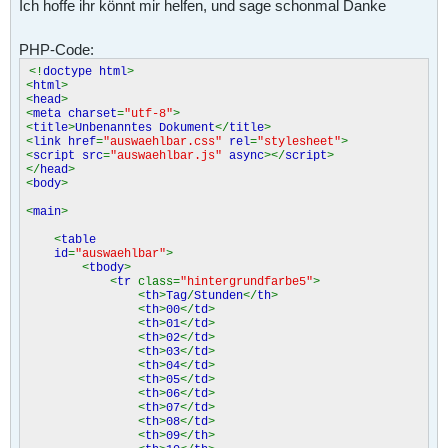
Ich hoffe ihr könnt mir helfen, und sage schonmal Danke
PHP-Code:
<!
doctype html
>
<
html
>
<
head
>
<
meta charset
=
"utf-8"
>
<
title
>
Unbenanntes Dokument
</
title
>
<
link href
=
"auswaehlbar.css"
rel
=
"stylesheet"
>
<
script src
=
"auswaehlbar.js"
async
></
script
>
</
head
>
<
body
>
<
main
>
<
table
id
=
"auswaehlbar"
>
<
tbody
>
<
tr
class=
"hintergrundfarbe5"
>
<
th
>
Tag
/
Stunden
</
th
>
<
th
>
00
</
td
>
<
th
>
01
</
td
>
<
th
>
02
</
td
>
<
th
>
03
</
td
>
<
th
>
04
</
td
>
<
th
>
05
</
td
>
<
th
>
06
</
td
>
<
th
>
07
</
td
>
<
th
>
08
</
td
>
<
th
>
09
</
th
>