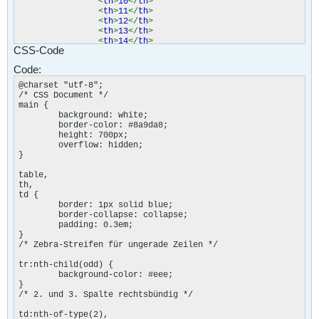
<
th
>
10
</
th
>
<
th
>
11
</
th
>
<
th
>
12
</
th
>
<
th
>
13
</
th
>
<
th
>
14
</
th
>
CSS-Code
<
th
>
15
</
th
>
<
th
>
16
</
th
>
Code:
<
th
>
17
</
th
>
<
th
>
18
</
th
>
@charset "utf-8";

<
th
>
19
</
th
>
/* CSS Document */

<
th
>
20
</
th
>
main {

<
th
>
21
</
th
>
	background: white;

<
th
>
22
</
th
>
	border-color: #8a9da8;

<
th
>
23
</
th
>
	height: 700px;

</
tr
>
	overflow: hidden;

<
tr
>
}

<
th
>
Montag
</
th
>
<
td
></
td
>
table,

<
td
></
td
>
th,

<
td
></
td
>
td {

<
td
></
td
>
	border: 1px solid blue;

<
td
></
td
>
	border-collapse: collapse;

<
td
></
td
>
	padding: 0.3em;

<
td
></
td
>
}

<
td
></
td
>
/* Zebra-Streifen für ungerade Zeilen */

<
td
></
td
>
<
td
></
td
>
tr:nth-child(odd) {

<
td
></
td
>
	background-color: #eee;

<
td
></
td
>
}

<
td
></
td
>
/* 2. und 3. Spalte rechtsbündig */

<
td
></
td
>
<
td
></
td
>
td:nth-of-type(2),
