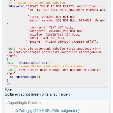
<
td
></
td
>
// Anlegen der Datenbank-Tabelle.
<
td
></
td
>
$db
->
exec
(
"CREATE TABLE IF NOT EXISTS `nachrichten` (
<
td
></
td
>
`id` INT NOT NULL AUTO_INCREMENT PRIMARY KEY
<
td
></
td
>
,
</
tr
>
`titel` VARCHAR(80) NOT NULL,
<
tr
>
`autor` varchar(30) NOT NULL DEFAULT 'Werner
<
th
>
Mitwoch
</
th
>
',
<
td
></
td
>
`nachricht` TEXT NOT NULL,
<
td
></
td
>
`kategorie` VARCHAR(25) NOT NULL,
<
td
></
td
>
`anzeige` TINYINT(1) NOT NULL,
<
td
></
td
>
`datum` DATE NOT NULL
<
td
></
td
>
) ENGINE = MYISAM DEFAULT CHARSET=utf8"
);
<
td
></
td
>
<
td
></
td
>
echo
'<p>▷ Die Datenbank-Tabelle wurde angelegt.<br>
<
td
></
td
>
<a href="eintragen.php">Erste Nachricht eintragen</a>
<
td
></
td
>
</p>'
;
<
td
></
td
>
}
<
td
></
td
>
catch (
PDOException $e
) {
<
td
></
td
>
// Bei einem Fehler eine Nachricht ausgeben.
<
td
></
td
>
exit(
'<p>▷ Fehler beim anlegen der Datenbank-Tabelle!
<
td
></
td
>
</p>'
.
<
td
></
td
>
$e
->
getMessage
());
<
td
></
td
>
}
<
td
></
td
>
?>
<
td
></
td
>
<
td
></
td
>
Edit:
<
td
></
td
>
Sollte ein script fehlen bitte anschreiben
<
td
></
td
>
<
td
></
td
>
Angehängte Dateien
<
td
></
td
>
<
td
></
td
>
</
tr
>
Zeile.jpg
(120,9 KB, 256x aufgerufen)