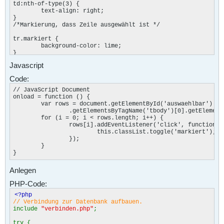
<
td
></
td
>
td:nth-of-type(3) {

<
td
></
td
>
	text-align: right;

<
td
></
td
>
}

<
td
></
td
>
/*Markierung, dass Zeile ausgewählt ist */

<
td
></
td
>
<
td
></
td
>
tr.markiert {

<
td
></
td
>
	background-color: lime;

<
td
></
td
>
}
<
td
></
td
>
</
tr
>
Javascript
<
tr
>
Code:
<
th
>
Dienstag
</
th
>
<
td
></
td
>
// JavaScript Document

<
td
></
td
>
onload = function () {

<
td
></
td
>
	var rows = document.getElementById('auswaehlbar')

<
td
></
td
>
		.getElementsByTagName('tbody')[0].getElementsByTagName('tr');

<
td
></
td
>
	for (i = 0; i < rows.length; i++) {

<
td
></
td
>
		rows[i].addEventListener('click', function () {

<
td
></
td
>
			this.classList.toggle('markiert');

<
td
></
td
>
		});

<
td
></
td
>
	}

<
td
></
td
>
}
<
td
></
td
>
<
td
></
td
>
<
td
></
td
>
Anlegen
<
td
></
td
>
PHP-Code:
<
td
></
td
>
<
td
></
td
>
<?php
<
td
></
td
>
// Verbindung zur Datenbank aufbauen.
<
td
></
td
>
include
"verbinden.php"
;
<
td
></
td
>
<
td
></
td
>
try {