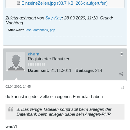
<
tr
>
EinzelneZellen.jpg
(93,7 KB, 266x aufgerufen)
<
th
>
Donnerstag
</
th
>
<
td
></
td
>
<
td
></
td
>
<
td
></
td
>
Zuletzt geändert von
Sky-Kay
;
28.03.2020, 11:18
.
Grund:
<
td
></
td
>
Nachtrag
<
td
></
td
>
<
td
></
td
>
Stichworte:
css
,
datenbank
,
php
<
td
></
td
>
<
td
></
td
>
<
td
></
td
>
<
td
></
td
>
<
td
></
td
>
<
td
></
td
>
chorn
<
td
></
td
>
Registrierter Benutzer
<
td
></
td
>
<
td
></
td
>
<
td
></
td
>
Dabei seit:
21.11.2011
Beiträge:
214
<
td
></
td
>
<
td
></
td
>
<
td
></
td
>
<
td
></
td
>
02.04.2020, 14:45
#2
<
td
></
td
>
<
td
></
td
>
du kannst in jeder Zelle ein eigenes Formular haben
<
td
></
td
>
<
td
></
td
>
</
tr
>
3. Das fertige Tabellen script soll beim anlegen der
<
tr
>
Datenbank beim anlegen dabei sein Anlegen-PHP
<
th
>
Freitag
</
th
>
<
td
></
td
>
<
td
></
td
>
was?!
<
td
></
td
>