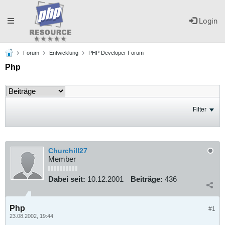
Toggle
Login
Forum
Entwicklung
PHP Developer Forum
navigation
Php
Filter
Churchill27
Member
Dabei seit:
10.12.2001
Beiträge:
436
Php
#1
23.08.2002, 19:44