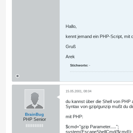
Hallo,
kennt jemand ein PHP-Script, mit
Gruß
Arek
Stichworte:
-
15.05.2001, 08:04
du kannst über die Shell von PHP a
Syntax von gzip/gunzip mußt du dir
BrainBug
mit PHP:
PHP Senior
$cmd="gzip Parameter.....";
system(EscapeShellCmd($cmd));