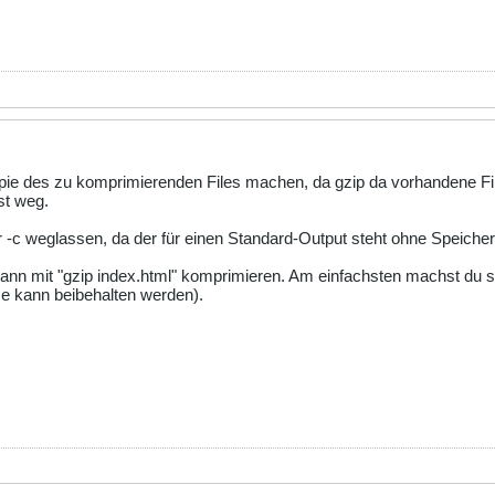
opie des zu komprimierenden Files machen, da gzip da vorhandene Fil
st weg.
 -c weglassen, da der für einen Standard-Output steht ohne Speicheru
ann mit "gzip index.html" komprimieren. Am einfachsten machst du so
me kann beibehalten werden).