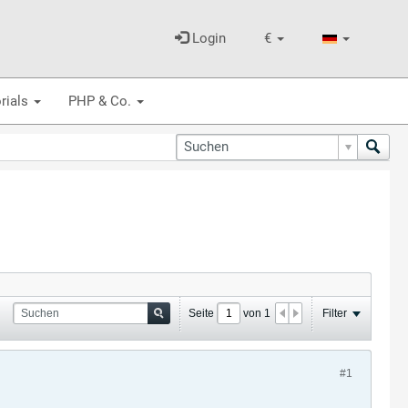
Login
€
rials
PHP & Co.
Seite
von
1
Filter
#1