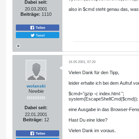
Dabei seit:
20.03.2001
also in $cmd steht genau das, was
Beiträge:
1110
Teilen
Tweet
16.05.2001, 07:20
Vielen Dank für den Tipp,
leider erhalte ich bei dem Aufruf vo
wolanski
Newbie
$cmd="gzip -c index.html ";
system(EscapeShellCmd($cmd));
Dabei seit:
eine Ausgabe in das Browser-Fenst
22.01.2001
Beiträge:
12
Hast Du eine Idee?
Vielen Dank im voraus.
Teilen