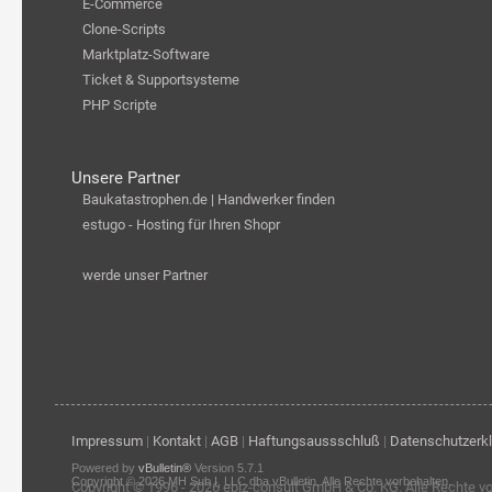
E-Commerce
Clone-Scripts
Marktplatz-Software
Ticket & Supportsysteme
PHP Scripte
Unsere Partner
Baukatastrophen.de | Handwerker finden
estugo - Hosting für Ihren Shopr
werde unser Partner
Impressum
|
Kontakt
|
AGB
|
Haftungsaussschluß
|
Datenschutzerk
Powered by
vBulletin®
Version 5.7.1
Copyright © 2026 MH Sub I, LLC dba vBulletin. Alle Rechte vorbehalten.
Copyright © 1996 - 2026
ebiz-consult GmbH & Co. KG
. Alle Rechte v