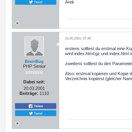
Tweet
Arek
16.05.2001, 07:48
erstens solltest du erstmal eine K
wird index.html.gz und index.html i
BrainBug
zweitens solltest du den Parameter
PHP Senior
Also: erstmal kopieren und Kopie d
Verzeichnis kopierst (gleicher Na
Dabei seit:
20.03.2001
Beiträge:
1110
Teilen
Tweet