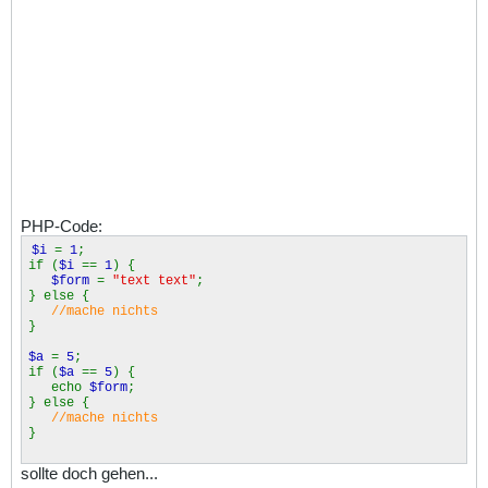
PHP-Code:
$i
=
1
;
if (
$i
==
1
) {
$form
=
"text text"
;
} else {
//mache nichts
}
$a
=
5
;
if (
$a
==
5
) {
echo
$form
;
} else {
//mache nichts
}
sollte doch gehen...