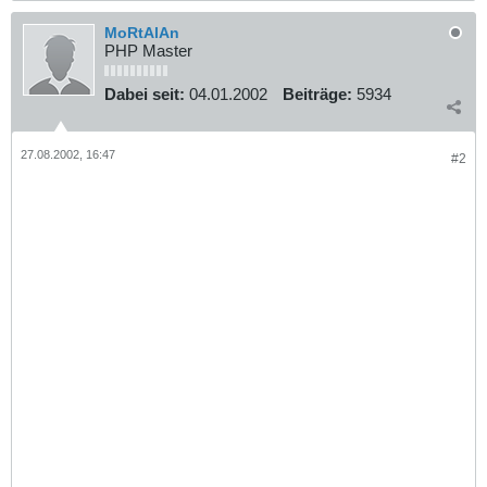
MoRtAlAn
PHP Master
Dabei seit:
04.01.2002
Beiträge:
5934
27.08.2002, 16:47
#2