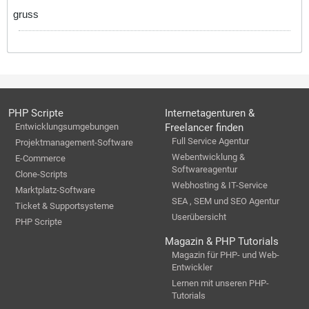
gruss
PHP Scripte
Internetagenturen &
Entwicklungsumgebungen
Freelancer finden
Full Service Agentur
Projektmanagement-Software
Webentwicklung &
E-Commerce
Softwareagentur
Clone-Scripts
Webhosting & IT-Service
Marktplatz-Software
SEA , SEM und SEO Agentur
Ticket & Supportsysteme
Userübersicht
PHP Scripte
Magazin & PHP Tutorials
Magazin für PHP- und Web-
Entwickler
Lernen mit unseren PHP-
Tutorials