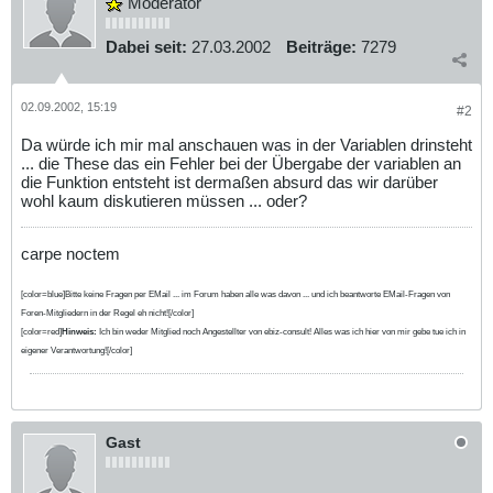
Moderator
Dabei seit:
27.03.2002
Beiträge:
7279
02.09.2002, 15:19
#2
Da würde ich mir mal anschauen was in der Variablen drinsteht
... die These das ein Fehler bei der Übergabe der variablen an
die Funktion entsteht ist dermaßen absurd das wir darüber
wohl kaum diskutieren müssen ... oder?
carpe noctem
[color=blue]Bitte keine Fragen per EMail ... im Forum haben alle was davon ... und ich beantworte EMail-Fragen von
Foren-Mitgliedern in der Regel eh nicht![/color]
[color=red]
Hinweis:
Ich bin weder Mitglied noch Angestellter von ebiz-consult! Alles was ich hier von mir gebe tue ich in
eigener Verantwortung![/color]
Gast