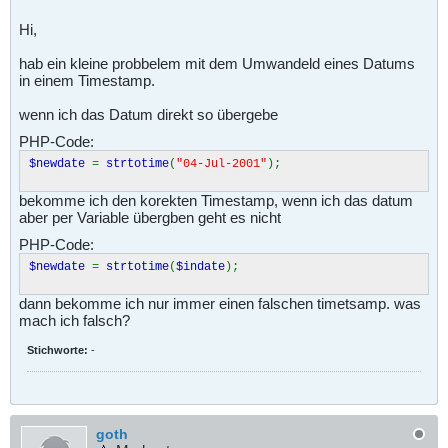
Hi,
hab ein kleine probbelem mit dem Umwandeld eines Datums
in einem Timestamp.
wenn ich das Datum direkt so übergebe
PHP-Code:
$newdate
=
strtotime
(
"04-Jul-2001"
);
bekomme ich den korekten Timestamp, wenn ich das datum
aber per Variable übergben geht es nicht
PHP-Code:
$newdate
=
strtotime
(
$indate
);
dann bekomme ich nur immer einen falschen timetsamp. was
mach ich falsch?
Stichworte:
-
goth