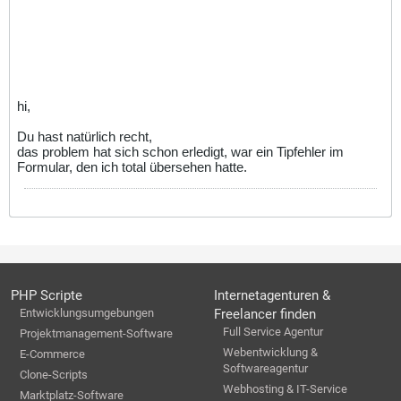
hi,
Du hast natürlich recht,
das problem hat sich schon erledigt, war ein Tipfehler im
Formular, den ich total übersehen hatte.
PHP Scripte
Internetagenturen &
Entwicklungsumgebungen
Freelancer finden
Full Service Agentur
Projektmanagement-Software
Webentwicklung &
E-Commerce
Softwareagentur
Clone-Scripts
Webhosting & IT-Service
Marktplatz-Software