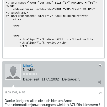
<? $vorname?>"NAME="Vorname" SIZE="17" MAXLENGTH="80">
</td>
<td>Nachname: </td><td><INPUT TYPE="text" VALUE="
<? $nachname?
>" NAME="nachname" SIZE="17" MAXLENGTH="80"></td>
</tr>
<br>
<tr>
<th align="left">Geschäftlich:</th><th></th>
<th align="left">Privat</th>
</tr>
<tr>
<td>Organisation:</td><td>
<INPUT TYPE="text" NAME="organisation" SIZE="17" MAXLENG
TH="80"></td>
</tr>
NikoG
<tr>
Newbie
<td>Straße:</td><td><INPUT TYPE="text" VALUE="
<? $strasse_ges?
>" NAME="straße_geschäftlich" SIZE="17" MAXLENGTH="80">
Dabei seit:
11.09.2002
Beiträge:
5
</td>
<td>Straße:</td><td><INPUT TYPE="text" VALUE="
<? $strasse_privat?
>" NAME="straße_privat" SIZE="17" MAXLENGTH="80"></td>
11.09.2002, 14:56
</tr>
#8
<tr>
<td>Haus-Nr.:</td><td><INPUT TYPE="text" VALUE="
Danke übrigens allen die sich hier um Arme
<? $hausnummer_ges?
Fachinformatiker(anwendungsentwickler) AZUBIs kümmern !
>" NAME="hausnummer_geschäftlich" SIZE="6" MAXLENGTH="6"