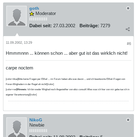
goth
Moderator
Dabei seit:
27.03.2002
Beiträge:
7279
11.09.2002, 13:29
#6
Hmmmnnn ... können schon ... aber gut ist das wirklich nicht!
carpe noctem
[color=blue]Bitte keine Fragen per EMail ... im Forum haben alle was davon ... und ich beantworte EMail-Fragen von
Foren-Mitgliedern in der Regel eh nicht![/color]
[color=red]
Hinweis:
Ich bin weder Mitglied noch Angestellter von ebiz-consult! Alles was ich hier von mir gebe tue ich in
eigener Verantwortung![/color]
NikoG
Newbie