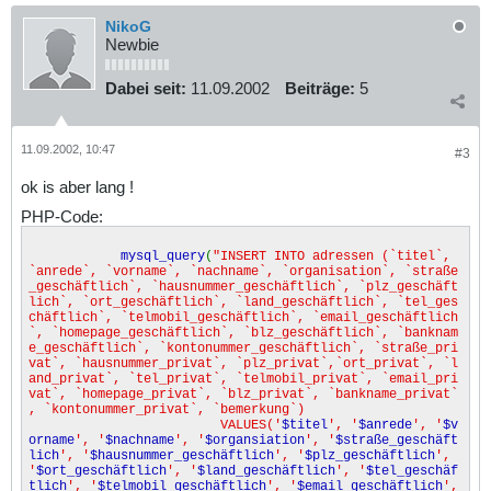
NikoG
Newbie
Dabei seit:
11.09.2002
Beiträge:
5
11.09.2002, 10:47
#3
ok is aber lang !
PHP-Code:
mysql_query
(
"INSERT INTO adressen (`titel`,
`anrede`, `vorname`, `nachname`, `organisation`, `straße
_geschäftlich`, `hausnummer_geschäftlich`, `plz_geschäft
lich`, `ort_geschäftlich`, `land_geschäftlich`, `tel_ges
chäftlich`, `telmobil_geschäftlich`, `email_geschäftlich
`, `homepage_geschäftlich`, `blz_geschäftlich`, `banknam
e_geschäftlich`, `kontonummer_geschäftlich`, `straße_pri
vat`, `hausnummer_privat`, `plz_privat`,`ort_privat`, `l
and_privat`, `tel_privat`, `telmobil_privat`, `email_pri
vat`, `homepage_privat`, `blz_privat`, `bankname_privat`
, `kontonummer_privat`, `bemerkung`)
VALUES('
$titel
', '
$anrede
', '
$v
orname
', '
$nachname
', '
$organsiation
', '
$straße_geschäft
lich
', '
$hausnummer_geschäftlich
', '
$plz_geschäftlich
',
'
$ort_geschäftlich
', '
$land_geschäftlich
', '
$tel_geschäf
tlich
', '
$telmobil_geschäftlich
', '
$email_geschäftlich
',