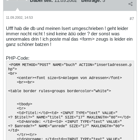
Dabei seit:
11.09.2002
Beiträge:
5
11.09.2002, 14:53
#7
Ufff hab die db und meinen Isert umgeschrieben ! geht leider
immer nocht nicht ! sind keine äöü oder ? der sonst was
unnormales drin ! ich poste mal das <form> zeugs is leider ein
ganz schöner batzen !
PHP-Code:
<FORM METHOD="POST" NAME="buch" ACTION="insertadressen.p
hp">
<br>
<center><font size=5>Anlegen von Adressen</font>
<br><br>
<table border rules=groups bordercolor="white">
<tbody>
<tr>
<td>Titel:</td><td> <INPUT TYPE="text" VALUE="
<? $titel?>" NAME="titel" SIZE="17" MAXLENGTH="80"></td>
<td>Anrede: </td><td> <INPUT TYPE="text" VALUE="
<? $anrede?>" NAME="anrede" SIZE="17" MAXLENGTH="80">
</td>
</tr><tr>
<td>Vorname: </td><td><INPUT TYPE="text" VALUE="