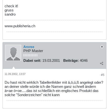
check it!
gruss
sandro
www.publisheria.ch
Aroree
PHP Master
Dabei seit:
19.03.2001
Beiträge:
4046
11.09.2002, 13:07
#5
Du hast nicht wirklich Tabellenfelder mit ä,ö,ü,ß angelegt oder?
an deiner stelle würde ich die Namen ganz schnell ändern
ä=ae ö=oe.....das ist schließlich ein englisches Produkt das
solche "Sonderzeichen" nicht kann