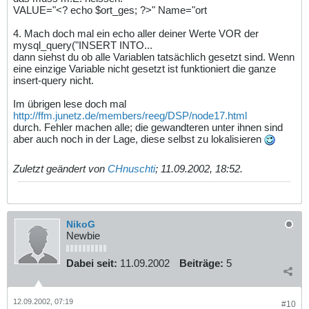
<td>Tel:</td><td><INPUT TYPE="text" VALUE="
VALUE="<? echo $ort_ges; ?>" Name="ort
<? $tel_ges?
>" Name="tel_geschäftlich" SIZE="17" MAXLENGTH="80">
4. Mach doch mal ein echo aller deiner Werte VOR der
</td>
mysql_query("INSERT INTO...
<td>Tel:</td><td><INPUT TYPE="text" VALUE="
dann siehst du ob alle Variablen tatsächlich gesetzt sind. Wenn
<? $tel_privat?
>"NAME="tel_privat" SIZE="17" MAXLENGTH="80"></td>
eine einzige Variable nicht gesetzt ist funktioniert die ganze
</tr>
insert-query nicht.
<tr>
<td>Tel Mobil:</td><td>
Im übrigen lese doch mal
<INPUT TYPE="text" VALUE="<? $tel_mobil_ges?
>"Name="telmobil_geschäftlich" SIZE="17" MAXLENGTH="80">
http://ffm.junetz.de/members/reeg/DSP/node17.html
</td>
durch. Fehler machen alle; die gewandteren unter ihnen sind
<td>Tel Mobil:</td><td>
aber auch noch in der Lage, diese selbst zu lokalisieren
<INPUT TYPE="text" VALUE="<? $tel_mobil_privat?
>"NAME="telmobil_privat" SIZE="17" MAXLENGTH="80"></td>
</tr>
Zuletzt geändert von
CHnuschti
;
11.09.2002, 18:52
.
<tr>
<td>E-Mail:</td><td><INPUT TYPE="text" VALUE="
<? $email_ges?
>" Name="email_geschäftlich" SIZE="17" MAXLENGTH="80">
</td>
<td>E-mail:</td><td><INPUT TYPE="text" VALUE="
NikoG
<? $_privat?
Newbie
>"NAME="email_privat" SIZE="17" MAXLENGTH="80"></td>
</tr>
<tr>
Dabei seit:
11.09.2002
Beiträge:
5
<td>Homepage:</td><td><INPUT TYPE="text" VALUE="
<? $homepage_ges?
>" Name="homepage_geschäftlich" SIZE="17" MAXLENGTH="80"
></td>
12.09.2002, 07:19
#10
<td>Homepage:</td><td><INPUT TYPE="text" VALUE="