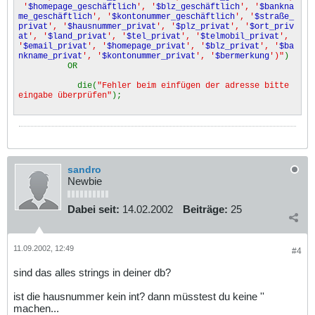
'
$homepage_geschäftlich
', '
$blz_geschäftlich
', '
$bankna
me_geschäftlich
', '
$kontonummer_geschäftlich
', '
$straße_
privat
', '
$hausnummer_privat
', '
$plz_privat
', '
$ort_priv
at
', '
$land_privat
', '
$tel_privat
', '
$telmobil_privat
',
'
$email_privat
', '
$homepage_privat
', '
$blz_privat
', '
$ba
nkname_privat
', '
$kontonummer_privat
', '
$bermerkung
')"
)
OR
die(
"Fehler beim einfügen der adresse bitte
eingabe überprüfen"
);
sandro
Newbie
Dabei seit:
14.02.2002
Beiträge:
25
11.09.2002, 12:49
#4
sind das alles strings in deiner db?
ist die hausnummer kein int? dann müsstest du keine ''
machen...